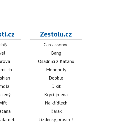
ti.cz
Zestolu.cz
abiš
Carcassonne
vel
Bang
orová
Osadníci z Katanu
mitch
Monopoly
shian
Dobble
émola
Dixit
acený
Krycí jména
wift
Na křídlech
etana
Karak
halamet
Jízdenky, prosím!