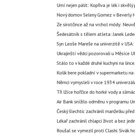
Umí nejen pálit: Kopřiva je lék i skvěl
Nový domov Seleny Gomez v Beverly Hill
Ze sirotčince až na vrchol módy: Neuvě
Šedesátník s tělem atleta: Janek Ledec
Syn Leoše Mareše na univerzitě v USA: 
Ukrajinští vědci pozorovali u Měsíce U
Stálo to v každé druhé kuchyni na linc
Kolik bere pokladní v supermarketu na
Němci vymysleli v roce 1934 univerzální
Tři lžíce hořčice do horké vody a slimá
Air Bank snížilo odměnu v programu Un
Český šlechtic zachránil manželku před
Lékař zachránil chlapci život a bez jed
Roušal se vymezil proti Clashi. Sivák ho