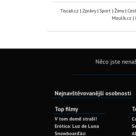
Tiscali.cz
|
Zprávy
|
Sport
|
Ženy
|
Ces
Moulík.cz
|
Něco jste nenaš
Nejnavštěvovanější osobnosti
Top filmy
T
V tom domě straší!
C
Erótica: Luz de Luna
S
Snowboarďáci
A