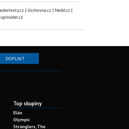
aoketexty.cz
|
Úschovna.cz
|
Nedd.cz
|
tupInsider.cz
DOPLNIT
Top skupiny
Elán
Olympic
Stranglers, The