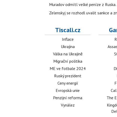
Muradov odmítl velké peníze z Ruska. 
Zelenskyj se rozhodl uvalit sankce a z
Tiscali.cz
Ga
Inflace
R
Ukrajina
Assas
Válka na Ukrajině
S
Migrační politika
ME ve fotbale 2024
D
Ruský prezident
Ceny energií
F
Evropská unie
Cal
Penzijní reforma
The E
Vynález
King
Del