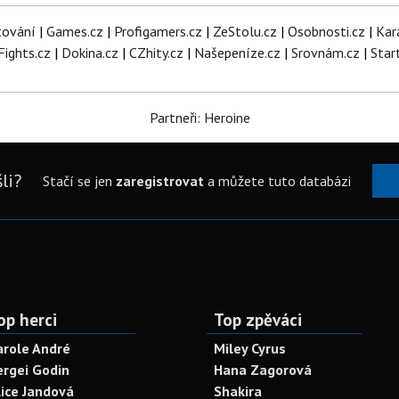
tování
|
Games.cz
|
Profigamers.cz
|
ZeStolu.cz
|
Osobnosti.cz
|
Kar
Fights.cz
|
Dokina.cz
|
CZhity.cz
|
Našepeníze.cz
|
Srovnám.cz
|
Star
Partneři: Heroine
li?
Stačí se jen
zaregistrovat
a můžete tuto databázi
op herci
Top zpěváci
arole André
Miley Cyrus
ergei Godin
Hana Zagorová
lice Jandová
Shakira