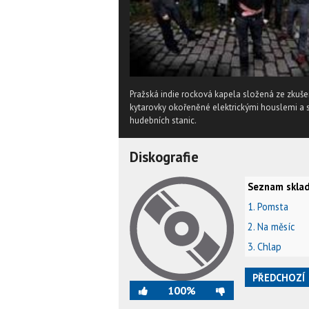
Pražská indie rocková kapela složená ze zkuše
kytarovky okořeněné elektrickými houslemi a sa
hudebních stanic.
Diskografie
Seznam sklad
1. Pomsta
2. Na měsíc
3. Chlap
PŘEDCHOZÍ
100%