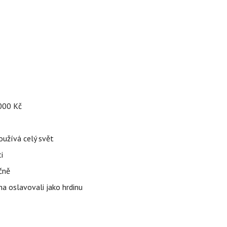
 000 Kč
používá celý svět
i
čně
ha oslavovali jako hrdinu