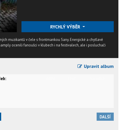
RYCHLÝ VÝBĚR
ných muzikantů v čele s frontmankou Sany. Energické a chytlavé
mply ocenili fanoušci v klubech i na festivalech, ale i posluchači
Upravit album
eb:
video
text
karaoke
DALŠÍ