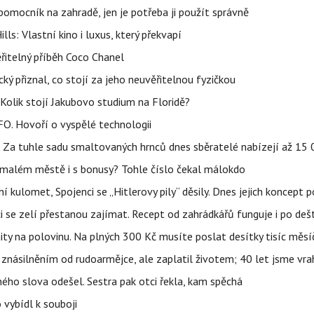
ý pomocník na zahradě, jen je potřeba ji použít správně
s: Vlastní kino i luxus, který překvapí
řitelný příběh Coco Chanel
ký přiznal, co stojí za jeho neuvěřitelnou fyzičkou
Kolik stojí Jakubovo studium na Floridě?
FO. Hovoří o vyspělé technologii
e. Za tuhle sadu smaltovaných hrnců dnes sběratelé nabízejí až 15
 malém městě i s bonusy? Tohle číslo čekal málokdo
 kulomet, Spojenci se „Hitlerovy pily“ děsily. Dnes jejich koncept 
ci se zelí přestanou zajímat. Recept od zahrádkářů funguje i po dešt
ity na polovinu. Na plných 300 Kč musíte poslat desítky tisíc měsí
 znásilněním od rudoarmějce, ale zaplatil životem; 40 let jsme vra
iného slova odešel. Sestra pak otci řekla, kam spěchá
 vybídl k souboji