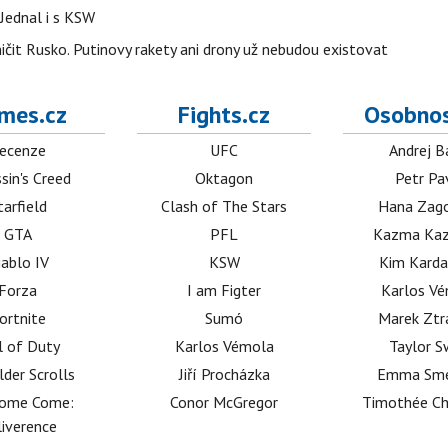
Jednal i s KSW
ničit Rusko. Putinovy rakety ani drony už nebudou existovat
mes.cz
Fights.cz
Osobnos
ecenze
UFC
Andrej B
sin's Creed
Oktagon
Petr Pa
tarfield
Clash of The Stars
Hana Zag
GTA
PFL
Kazma Kaz
iablo IV
KSW
Kim Karda
Forza
I am Figter
Karlos V
ortnite
Sumó
Marek Ztr
l of Duty
Karlos Vémola
Taylor S
lder Scrolls
Jiří Procházka
Emma Sm
dome Come:
Conor McGregor
Timothée C
iverence