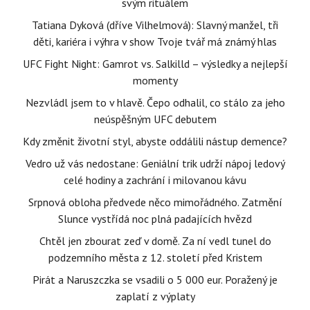
svým rituálem
Tatiana Dyková (dříve Vilhelmová): Slavný manžel, tři
děti, kariéra i výhra v show Tvoje tvář má známý hlas
UFC Fight Night: Gamrot vs. Salkilld – výsledky a nejlepší
momenty
Nezvládl jsem to v hlavě. Čepo odhalil, co stálo za jeho
neúspěšným UFC debutem
Kdy změnit životní styl, abyste oddálili nástup demence?
Vedro už vás nedostane: Geniální trik udrží nápoj ledový
celé hodiny a zachrání i milovanou kávu
Srpnová obloha předvede něco mimořádného. Zatmění
Slunce vystřídá noc plná padajících hvězd
Chtěl jen zbourat zeď v domě. Za ní vedl tunel do
podzemního města z 12. století před Kristem
Pirát a Naruszczka se vsadili o 5 000 eur. Poražený je
zaplatí z výplaty