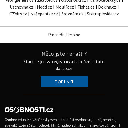
Profigamers.cz
|
ZeStolu.cz
|
Osobnosti.cz
|
Karaoketexty.cz
|
Úschovna.cz
|
Nedd.cz
|
Moulík.cz
|
Fights.cz
|
Dokina.cz
|
CZhity.cz
|
Našepeníze.cz
|
Srovnám.cz
|
StartupInsider.cz
Partneři: Heroine
Něco jste nenašli?
Stačí se jen
zaregistrovat
a můžete tuto
databázi
DOPLNIT
Osobnosti.cz
Největší český web s databází osobností, herců, hereček,
zpěváků, zpěvaček, modelek, filmů, hudebních skupin a sportovců. Kromě