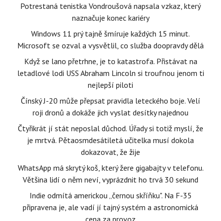
Potrestaná tenistka Vondroušová napsala vzkaz, který
naznačuje konec kariéry
Windows 11 prý tajně šmíruje každých 15 minut.
Microsoft se ozval a vysvětlil, co služba doopravdy dělá
Když se lano přetrhne, je to katastrofa. Přistávat na
letadlové lodi USS Abraham Lincoln si troufnou jenom ti
nejlepší piloti
Čínský J-20 může přepsat pravidla leteckého boje. Velí
roji dronů a dokáže jich vyslat desítky najednou
Čtyřikrát jí stát neposlal důchod. Úřady si totiž myslí, že
je mrtvá. Pětaosmdesátiletá učitelka musí dokola
dokazovat, že žije
WhatsApp má skrytý koš, který žere gigabajty v telefonu.
Většina lidí o něm neví, vyprázdnit ho trvá 30 sekund
Indie odmítá americkou „černou skříňku". Na F-35
připravena je, ale vadí jí tajný systém a astronomická
cena za provoz