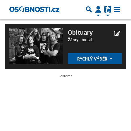
Obituary
Žánry:
metal
RYCHLÝ VÝBĚR