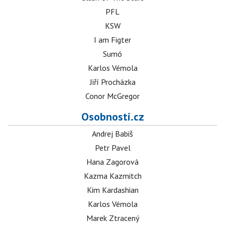
PFL
KSW
I am Figter
Sumó
Karlos Vémola
Jiří Procházka
Conor McGregor
Osobnosti.cz
Andrej Babiš
Petr Pavel
Hana Zagorová
Kazma Kazmitch
Kim Kardashian
Karlos Vémola
Marek Ztracený