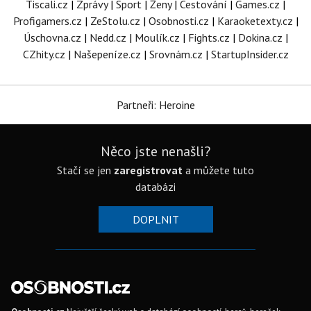
Tiscali.cz
|
Zprávy
|
Sport
|
Ženy
|
Cestování
|
Games.cz
|
Profigamers.cz
|
ZeStolu.cz
|
Osobnosti.cz
|
Karaoketexty.cz
|
Úschovna.cz
|
Nedd.cz
|
Moulík.cz
|
Fights.cz
|
Dokina.cz
|
CZhity.cz
|
Našepeníze.cz
|
Srovnám.cz
|
StartupInsider.cz
Partneři: Heroine
Něco jste nenašli?
Stačí se jen
zaregistrovat
a můžete tuto
databázi
DOPLNIT