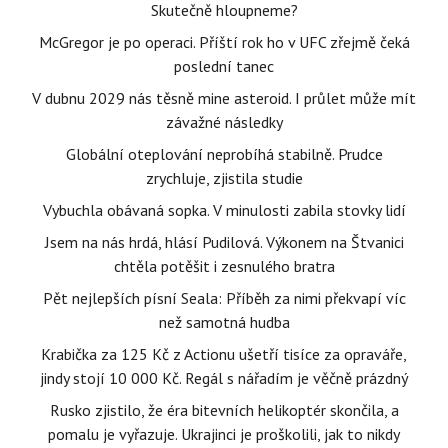
Skutečně hloupneme?
McGregor je po operaci. Příští rok ho v UFC zřejmě čeká
poslední tanec
V dubnu 2029 nás těsně mine asteroid. I průlet může mít
závažné následky
Globální oteplování neprobíhá stabilně. Prudce
zrychluje, zjistila studie
Vybuchla obávaná sopka. V minulosti zabila stovky lidí
Jsem na nás hrdá, hlásí Pudilová. Výkonem na Štvanici
chtěla potěšit i zesnulého bratra
Pět nejlepších písní Seala: Příběh za nimi překvapí víc
než samotná hudba
Krabička za 125 Kč z Actionu ušetří tisíce za opraváře,
jindy stojí 10 000 Kč. Regál s nářadím je věčně prázdný
Rusko zjistilo, že éra bitevních helikoptér skončila, a
pomalu je vyřazuje. Ukrajinci je proškolili, jak to nikdy