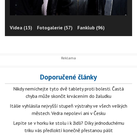
Videa (15)
Fotogalerie (57)
Fanklub (96)
Doporučené články
Nikdy nemíchejte tyto dvě tablety proti bolesti. Častá
chyba může skončit krvácením do žaludku
Itálie vyhlásila nejvyšší stupeň výstrahy ve všech velkých
městech. Vedra nepoleví ani v Česku
Lepíte se v horku ke stolu i k židli? Díky jednoduchému
triku vás předloktí konečně přestanou pálit