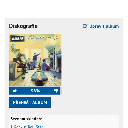
Diskografie
Upravit album
96%
PŘEHRÁT ALBUM
Seznam skladeb:
video
text
karaoke
1. Rock 'n' Roll Star