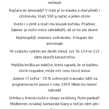
nečekali
Rajčata do limonády? V Itálii je to klasika a chuť předčí i
citrónovku. Stačí 500 g rajčat a jeden citrón
Kvete i v zimě a stačí mu kousek kořínku. Ptačinec
žabinec je noční můra zahrádkářů, dá se ho ale zbavit
Nejhloupější znamení zvěrokruhu: 4 hlupáci dle
astrologie
Ve vzduchu vydržel jen devět minut. Let Tu-154 se 115
lidmi skončil katastrofou
Maličká knížka po babičce, která vypadá, že se každou
chvíli rozpadne, může mít cenu tisíců korun
„Azbest IT světa“: 70 % světových transakcí běží na
programovacím jazyce z roku 1959. Nikdo ho neumí
nahradit
Střelba u Kremlu kvůli e-shopu za biliony, Putin panikaří.
Wildberries ovládají kavkazské klany a teď po něm jde i