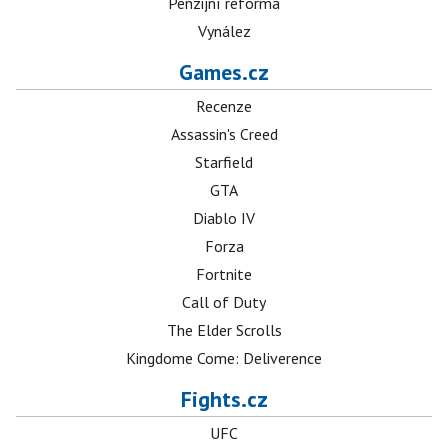
Penzijní reforma
Vynález
Games.cz
Recenze
Assassin's Creed
Starfield
GTA
Diablo IV
Forza
Fortnite
Call of Duty
The Elder Scrolls
Kingdome Come: Deliverence
Fights.cz
UFC