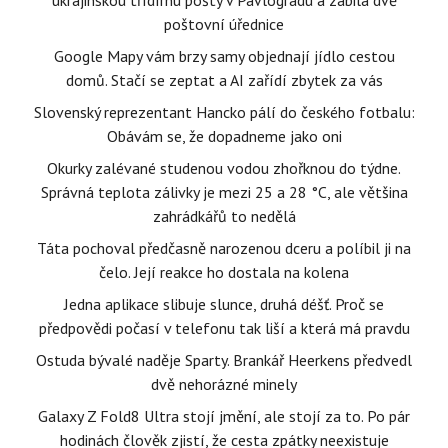
ukrajinskou třídírnu pošty v Pavlogradu a zabila dvě
poštovní úřednice
Google Mapy vám brzy samy objednají jídlo cestou
domů. Stačí se zeptat a AI zařídí zbytek za vás
Slovenský reprezentant Hancko pálí do českého fotbalu:
Obávám se, že dopadneme jako oni
Okurky zalévané studenou vodou zhořknou do týdne.
Správná teplota zálivky je mezi 25 a 28 °C, ale většina
zahrádkářů to nedělá
Táta pochoval předčasně narozenou dceru a políbil ji na
čelo. Její reakce ho dostala na kolena
Jedna aplikace slibuje slunce, druhá déšť. Proč se
předpovědi počasí v telefonu tak liší a která má pravdu
Ostuda bývalé naděje Sparty. Brankář Heerkens předvedl
dvě nehorázné minely
Galaxy Z Fold8 Ultra stojí jmění, ale stojí za to. Po pár
hodinách člověk zjistí, že cesta zpátky neexistuje