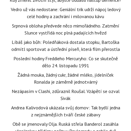
Kdy změnit životní styl, abyste oddálili nástup demence?
Vedro už vás nedostane: Geniální trik udrží nápoj ledový
celé hodiny a zachrání i milovanou kávu
Srpnová obloha předvede něco mimořádného. Zatmění
Slunce vystřídá noc plná padajících hvězd
Líbáš jako bůh: Poledňáková dostala stopku, Bartoška
odmítl sportovat a ústřední píseň, která film přerostla
Poslední hodiny Freddieho Mercuryho: Co se skutečně
dělo 24. listopadu 1991
Žádná mouka, žádný cukr, žádné mléko, jídelníček
Ronalda je záměrně jednotvárný
Nezápasím v Clashi, zdůraznil Roušal. Vzápětí se ozval
Sivák
Andrea Kalivodová ukázala svůj domov: Tak bydlí jedna
z nejznámějších tváří české zábavy
Obě se jmenovaly Olja. Ruská střela Banderol zasáhla