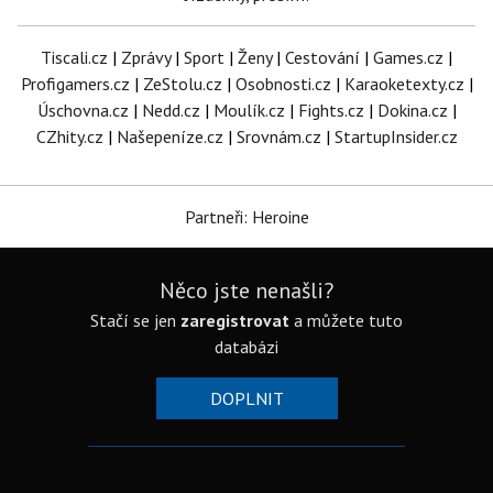
Tiscali.cz
|
Zprávy
|
Sport
|
Ženy
|
Cestování
|
Games.cz
|
Profigamers.cz
|
ZeStolu.cz
|
Osobnosti.cz
|
Karaoketexty.cz
|
Úschovna.cz
|
Nedd.cz
|
Moulík.cz
|
Fights.cz
|
Dokina.cz
|
CZhity.cz
|
Našepeníze.cz
|
Srovnám.cz
|
StartupInsider.cz
Partneři: Heroine
Něco jste nenašli?
Stačí se jen
zaregistrovat
a můžete tuto
databázi
DOPLNIT