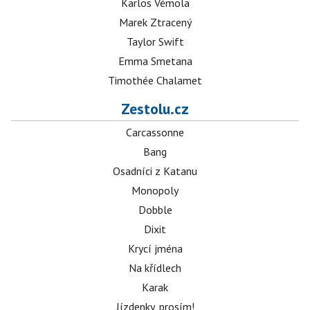
Karlos Vémola
Marek Ztracený
Taylor Swift
Emma Smetana
Timothée Chalamet
Zestolu.cz
Carcassonne
Bang
Osadníci z Katanu
Monopoly
Dobble
Dixit
Krycí jména
Na křídlech
Karak
Jízdenky, prosím!