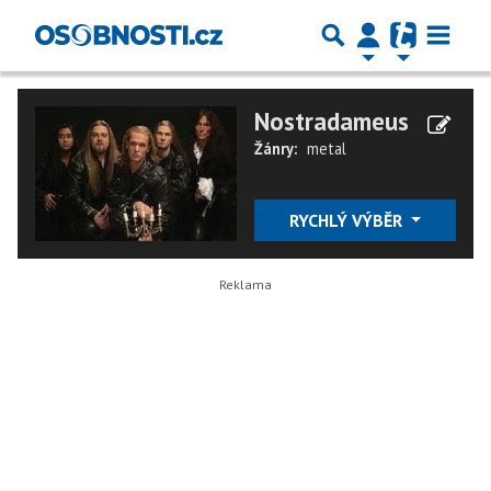
Nostradameus
Žánry:
metal
RYCHLÝ VÝBĚR