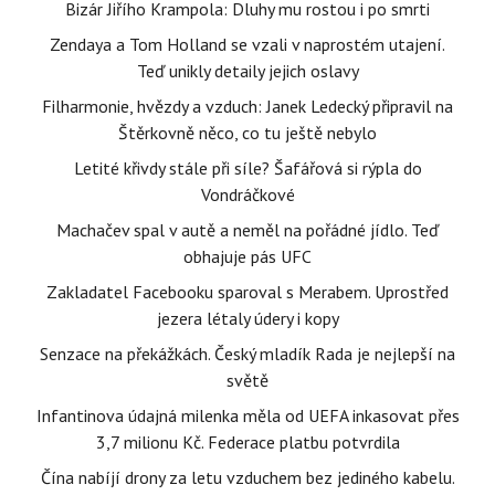
Bizár Jiřího Krampola: Dluhy mu rostou i po smrti
Zendaya a Tom Holland se vzali v naprostém utajení.
Teď unikly detaily jejich oslavy
Filharmonie, hvězdy a vzduch: Janek Ledecký připravil na
Štěrkovně něco, co tu ještě nebylo
Letité křivdy stále při síle? Šafářová si rýpla do
Vondráčkové
Machačev spal v autě a neměl na pořádné jídlo. Teď
obhajuje pás UFC
Zakladatel Facebooku sparoval s Merabem. Uprostřed
jezera létaly údery i kopy
Senzace na překážkách. Český mladík Rada je nejlepší na
světě
Infantinova údajná milenka měla od UEFA inkasovat přes
3,7 milionu Kč. Federace platbu potvrdila
Čína nabíjí drony za letu vzduchem bez jediného kabelu.