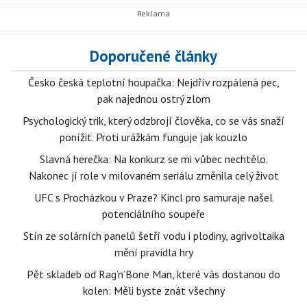
Doporučené články
Česko česká teplotní houpačka: Nejdřív rozpálená pec,
pak najednou ostrý zlom
Psychologický trik, který odzbrojí člověka, co se vás snaží
ponížit. Proti urážkám funguje jak kouzlo
Slavná herečka: Na konkurz se mi vůbec nechtělo.
Nakonec jí role v milovaném seriálu změnila celý život
UFC s Procházkou v Praze? Kincl pro samuraje našel
potenciálního soupeře
Stín ze solárních panelů šetří vodu i plodiny, agrivoltaika
mění pravidla hry
Pět skladeb od Rag’n’Bone Man, které vás dostanou do
kolen: Měli byste znát všechny