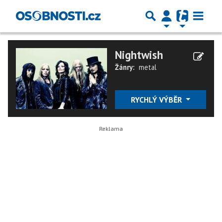
Nightwish
Žánry:
metal
RYCHLÝ VÝBĚR