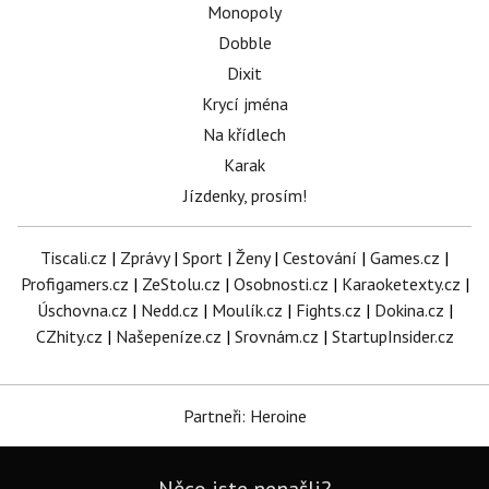
Monopoly
Dobble
Dixit
Krycí jména
Na křídlech
Karak
Jízdenky, prosím!
Tiscali.cz
|
Zprávy
|
Sport
|
Ženy
|
Cestování
|
Games.cz
|
Profigamers.cz
|
ZeStolu.cz
|
Osobnosti.cz
|
Karaoketexty.cz
|
Úschovna.cz
|
Nedd.cz
|
Moulík.cz
|
Fights.cz
|
Dokina.cz
|
CZhity.cz
|
Našepeníze.cz
|
Srovnám.cz
|
StartupInsider.cz
Partneři: Heroine