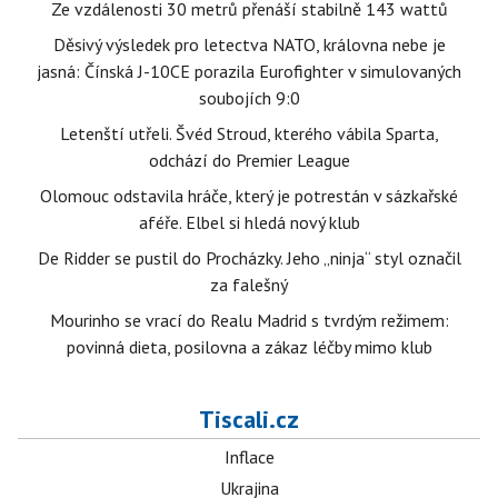
Ze vzdálenosti 30 metrů přenáší stabilně 143 wattů
Děsivý výsledek pro letectva NATO, královna nebe je
jasná: Čínská J-10CE porazila Eurofighter v simulovaných
soubojích 9:0
Letenští utřeli. Švéd Stroud, kterého vábila Sparta,
odchází do Premier League
Olomouc odstavila hráče, který je potrestán v sázkařské
aféře. Elbel si hledá nový klub
De Ridder se pustil do Procházky. Jeho „ninja“ styl označil
za falešný
Mourinho se vrací do Realu Madrid s tvrdým režimem:
povinná dieta, posilovna a zákaz léčby mimo klub
Tiscali.cz
Inflace
Ukrajina