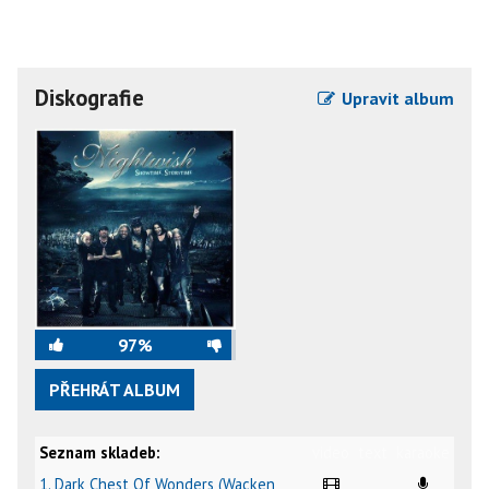
Diskografie
Upravit album
97%
PŘEHRÁT ALBUM
Seznam skladeb:
video
text
karaoke
1. Dark Chest Of Wonders (Wacken