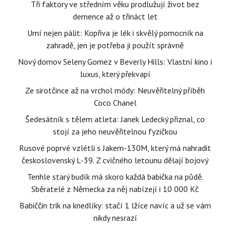
Tři faktory ve středním věku prodlužují život bez
demence až o třináct let
Umí nejen pálit: Kopřiva je lék i skvělý pomocník na
zahradě, jen je potřeba ji použít správně
Nový domov Seleny Gomez v Beverly Hills: Vlastní kino i
luxus, který překvapí
Ze sirotčince až na vrchol módy: Neuvěřitelný příběh
Coco Chanel
Šedesátník s tělem atleta: Janek Ledecký přiznal, co
stojí za jeho neuvěřitelnou fyzičkou
Rusové poprvé vzlétli s Jakem-130M, který má nahradit
československý L-39. Z cvičného letounu dělají bojový
Tenhle starý budík má skoro každá babička na půdě.
Sběratelé z Německa za něj nabízejí i 10 000 Kč
Babiččin trik na knedlíky: stačí 1 lžíce navíc a už se vám
nikdy nesrazí