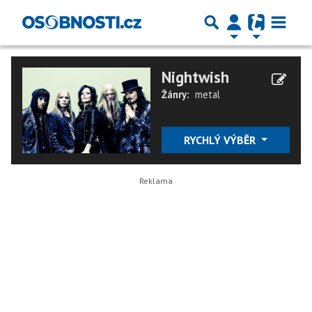
Nightwish
Žánry:
metal
RYCHLÝ VÝBĚR