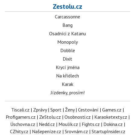
Zestolu.cz
Carcassonne
Bang
Osadníci z Katanu
Monopoly
Dobble
Dixit
Krycí jména
Na křídlech
Karak
Jízdenky, prosím!
Tiscali.cz
|
Zprávy
|
Sport
|
Ženy
|
Cestování
|
Games.cz
|
Profigamers.cz
|
ZeStolu.cz
|
Osobnosti.cz
|
Karaoketexty.cz
|
Úschovna.cz
|
Nedd.cz
|
Moulík.cz
|
Fights.cz
|
Dokina.cz
|
CZhity.cz
|
Našepeníze.cz
|
Srovnám.cz
|
StartupInsider.cz