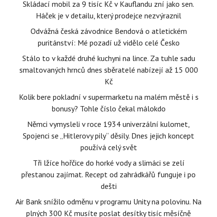
Skládací mobil za 9 tisíc Kč v Kauflandu zní jako sen.
Háček je v detailu, který prodejce nezvýraznil
Odvážná česká závodnice Bendová o atletickém
puritánství: Mé pozadí už vidělo celé Česko
Stálo to v každé druhé kuchyni na lince. Za tuhle sadu
smaltovaných hrnců dnes sběratelé nabízejí až 15 000
Kč
Kolik bere pokladní v supermarketu na malém městě i s
bonusy? Tohle číslo čekal málokdo
Němci vymysleli v roce 1934 univerzální kulomet,
Spojenci se „Hitlerovy pily“ děsily. Dnes jejich koncept
používá celý svět
Tři lžíce hořčice do horké vody a slimáci se zelí
přestanou zajímat. Recept od zahrádkářů funguje i po
dešti
Air Bank snížilo odměnu v programu Unity na polovinu. Na
plných 300 Kč musíte poslat desítky tisíc měsíčně