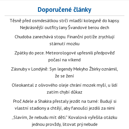
Doporučené články
Těsně před osmdesátkou strčí mladší kolegyně do kapsy.
Nejkrásnější outfity Jany Švandové berou dech
Chudoba zanechává stopu. Finanční potíže zrychlují
stárnutí mozku
Zpátky do pece. Meteorologové upřesnili předpověď
počasí na víkend
Zásnuby v Londýně: Syn legendy Mekyho Žbirky oznámil,
že se žení
Oleokantal z olivového oleje chrání mozek myší, u lidí
zatím chybí důkaz
Proč Adele a Shakira přestaly jezdit na turné: Budují si
vlastní stadiony a chtějí, aby fanoušci jezdili za nimi
„Slavím, že nebudu mít děti." Kovalová vyřešila otázku
jednou provždy, litovat prý nebude