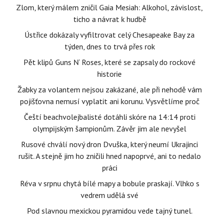
Zlom, který málem zničil Gaia Mesiah: Alkohol, závislost,
ticho a návrat k hudbě
Ústřice dokázaly vyfiltrovat celý Chesapeake Bay za
týden, dnes to trvá přes rok
Pět klipů Guns N‘ Roses, které se zapsaly do rockové
historie
Žabky za volantem nejsou zakázané, ale při nehodě vám
pojišťovna nemusí vyplatit ani korunu. Vysvětlíme proč
Čeští beachvolejbalisté dotáhli skóre na 14:14 proti
olympijským šampionům. Závěr jim ale nevyšel
Rusové chválí nový dron Dvuška, který neumí Ukrajinci
rušit. A stejně jim ho zničili hned napoprvé, ani to nedalo
práci
Réva v srpnu chytá bílé mapy a bobule praskají. Vlhko s
vedrem udělá své
Pod slavnou mexickou pyramidou vede tajný tunel.