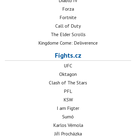
Diablo IV
Forza
Fortnite
Call of Duty
The Elder Scrolls
Kingdome Come: Deliverence
Fights.cz
UFC
Oktagon
Clash of The Stars
PFL
KSW
I am Figter
Sumó
Karlos Vémola
Jiří Procházka