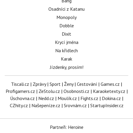
Bang
Osadníci z Katanu
Monopoly
Dobble
Dixit
Krycí jména
Na křídlech
Karak
Jízdenky, prosím!
Tiscali.cz
|
Zprávy
|
Sport
|
Ženy
|
Cestování
|
Games.cz
|
Profigamers.cz
|
ZeStolu.cz
|
Osobnosti.cz
|
Karaoketexty.cz
|
Úschovna.cz
|
Nedd.cz
|
Moulík.cz
|
Fights.cz
|
Dokina.cz
|
CZhity.cz
|
Našepeníze.cz
|
Srovnám.cz
|
StartupInsider.cz
Partneři: Heroine