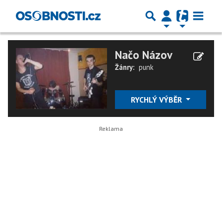
Načo Názov
Žánry:
punk
RYCHLÝ VÝBĚR