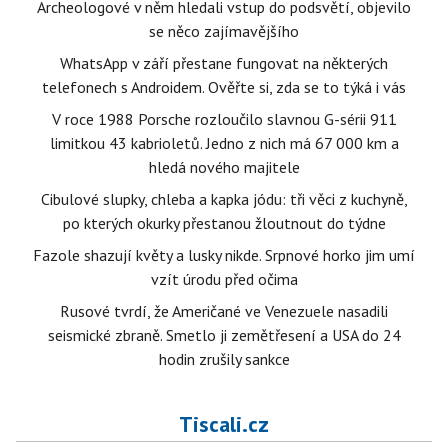
Archeologové v něm hledali vstup do podsvětí, objevilo
se něco zajímavějšího
WhatsApp v září přestane fungovat na některých
telefonech s Androidem. Ověřte si, zda se to týká i vás
V roce 1988 Porsche rozloučilo slavnou G-sérii 911
limitkou 43 kabrioletů. Jedno z nich má 67 000 km a
hledá nového majitele
Cibulové slupky, chleba a kapka jódu: tři věci z kuchyně,
po kterých okurky přestanou žloutnout do týdne
Fazole shazují květy a lusky nikde. Srpnové horko jim umí
vzít úrodu před očima
Rusové tvrdí, že Američané ve Venezuele nasadili
seismické zbraně. Smetlo ji zemětřesení a USA do 24
hodin zrušily sankce
Tiscali.cz