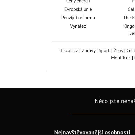
Ceny energií
F
Evropská unie
Cal
Penzijní reforma
The E
Vynález
King
Del
Tiscali.cz
|
Zprávy
|
Sport
|
Ženy
|
Ces
Moulík.cz
|
Něco jste nenaš
Nejnavštěvovanější osobnosti