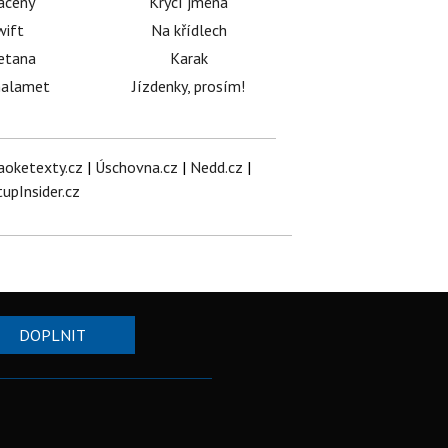
acený
Krycí jména
wift
Na křídlech
etana
Karak
halamet
Jízdenky, prosím!
aoketexty.cz
|
Úschovna.cz
|
Nedd.cz
|
tupInsider.cz
DOPLNIT