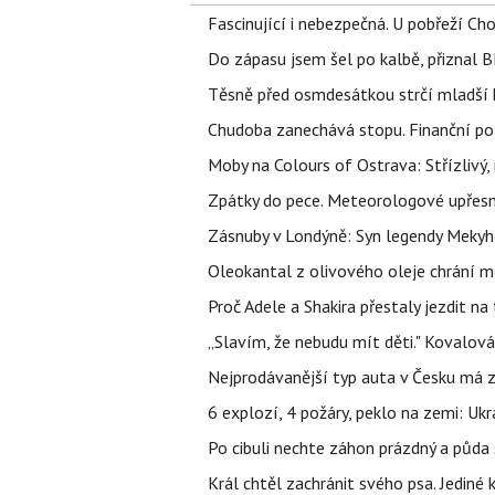
Fascinující i nebezpečná. U pobřeží Ch
Do zápasu jsem šel po kalbě, přiznal
Těsně před osmdesátkou strčí mladší k
Chudoba zanechává stopu. Finanční pot
Moby na Colours of Ostrava: Střízlivý, 
Zpátky do pece. Meteorologové upřesn
Zásnuby v Londýně: Syn legendy Mekyho
Oleokantal z olivového oleje chrání m
Proč Adele a Shakira přestaly jezdit na t
„Slavím, že nebudu mít děti." Kovalová
Nejprodávanější typ auta v Česku má zá
6 explozí, 4 požáry, peklo na zemi: Ukr
Po cibuli nechte záhon prázdný a půda 
Král chtěl zachránit svého psa. Jediné