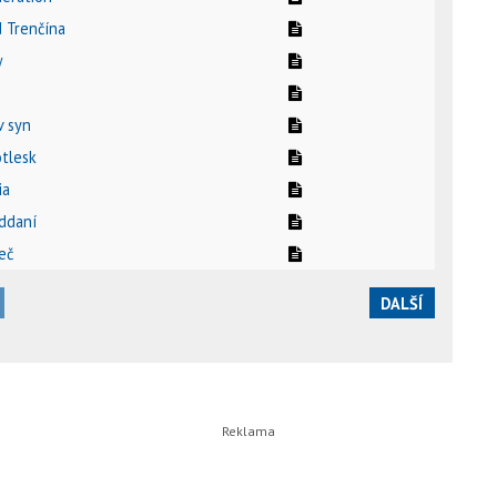
d Trenčína
w
v syn
otlesk
ia
ddaní
eč
DALŠÍ