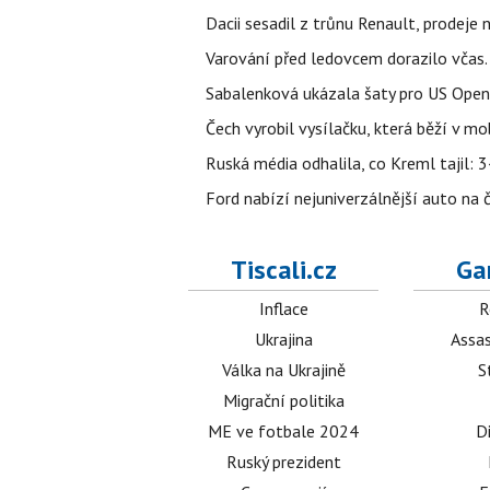
Dacii sesadil z trůnu Renault, prodeje
Varování před ledovcem dorazilo včas.
Sabalenková ukázala šaty pro US Open a f
Čech vyrobil vysílačku, která běží v m
Ruská média odhalila, co Kreml tajil: 34
Ford nabízí nejuniverzálnější auto na
Tiscali.cz
Ga
Inflace
R
Ukrajina
Assas
Válka na Ukrajině
S
Migrační politika
ME ve fotbale 2024
D
Ruský prezident