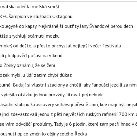
orvatska udeřila mořská smršť
 BKFC šampion ve službách Oktagonu
olegyně do kapsy. Nejkrásnější outfity Jany Švandové berou dech
íže zrychlují stárnutí mozku
mokrý od deště, a přesto přichystal nejlepší večer festivalu
ili předpověď počasí na víkend
 Žbirky oznámil, že se žení
ozek myší, u lidí zatím chybí důkaz
urné: Budují si vlastní stadiony a chtějí, aby fanoušci jezdili za nim
 vyřešila otázku jednou provždy, litovat prý nebude
sadní slabinu. Crossovery selhávají přesně tam, kde mají být nejsil
ajinci zdevastovali jednu z pěti největších ruských rafinerií 700 km 
se vám odvděčí problémy. Tady je 6 plodin, které tam patří hned v 
 kousnutí opice změnilo dějiny celého Řecka