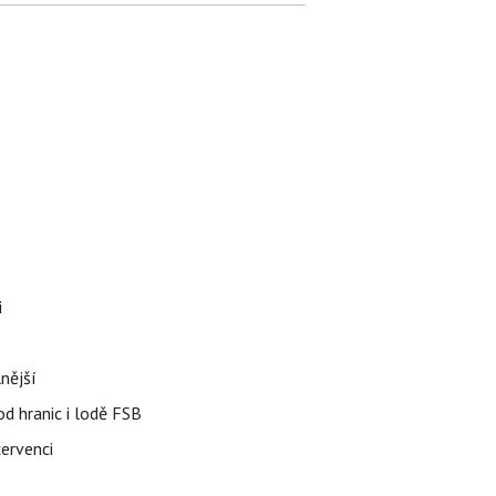
i
nější
od hranic i lodě FSB
červenci