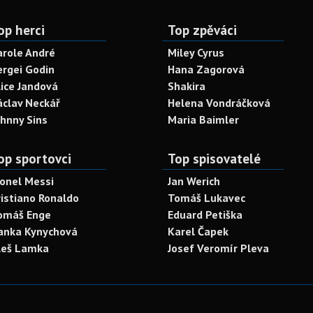
op herci
Top zpěváci
arole André
Miley Cyrus
ergei Godin
Hana Zagorová
lice Jandová
Shakira
áclav Neckář
Helena Vondráčková
ohnny Sins
Maria Baimler
op sportovci
Top spisovatelé
ionel Messi
Jan Werich
ristiano Ronaldo
Tomáš Lukavec
omáš Enge
Eduard Petiška
anka Kynychová
Karel Čapek
leš Lamka
Josef Veromír Pleva