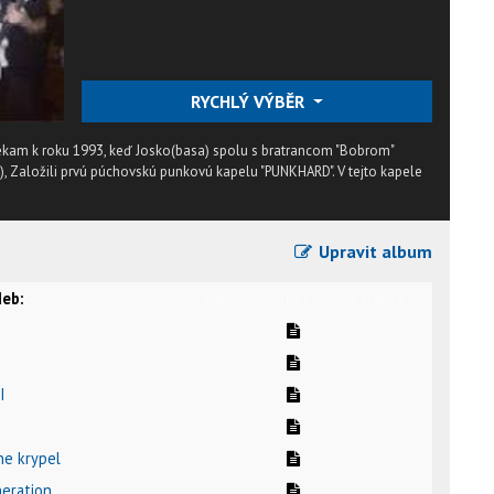
RYCHLÝ VÝBĚR
ekam k roku 1993, keď Josko(basa) spolu s bratrancom "Bobrom"
), Založili prvú púchovskú punkovú kapelu "PUNKHARD". V tejto kapele
Upravit album
eb:
video
text
karaoke
I
tne krypel
neration