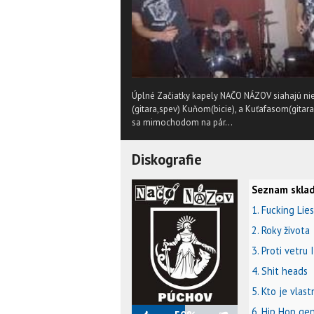
Úplné Začiatky kapely NAČO NÁZOV siahajú ni
(gitara,spev) Kuňom(bicie), a Kuťafasom(gitara
sa mimochodom na pár...
Diskografie
Seznam sklad
1. Fucking Lies
2. Roky života
3. Proti vetru I
4. Shit heads
5. Kto je vlas
6. Hip Hop ge