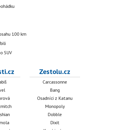
 pohádku
 dosahu 100 km
bili
ho SUV
ti.cz
Zestolu.cz
abiš
Carcassonne
vel
Bang
orová
Osadníci z Katanu
mitch
Monopoly
shian
Dobble
émola
Dixit