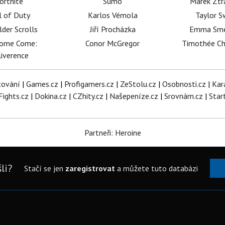
ortnite
Sumó
Marek Ztr
l of Duty
Karlos Vémola
Taylor S
lder Scrolls
Jiří Procházka
Emma Sm
dome Come:
Conor McGregor
Timothée C
iverence
tování
|
Games.cz
|
Profigamers.cz
|
ZeStolu.cz
|
Osobnosti.cz
|
Kar
Fights.cz
|
Dokina.cz
|
CZhity.cz
|
Našepeníze.cz
|
Srovnám.cz
|
Star
Partneři: Heroine
li?
Stačí se jen
zaregistrovat
a můžete tuto databázi