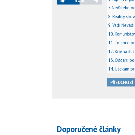
50%
7. Neďaleko o
8. Reality sho
9. Vadí Nevadí
10. Komunisto
11. To chce p
12. Krásná ilúz
13. Oddaní po
14. Utekám pr
PŘEDCHOZÍ
Doporučené články