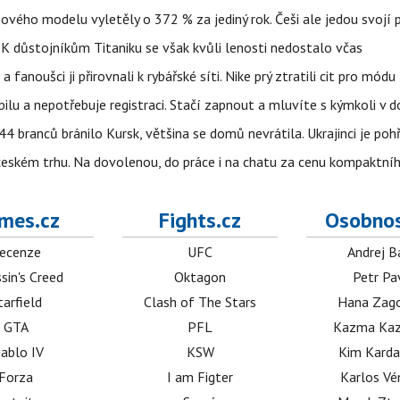
 nového modelu vyletěly o 372 % za jediný rok. Češi ale jedou svojí
 K důstojníkům Titaniku se však kvůli lenosti nedostalo včas
anoušci ji přirovnali k rybářské síti. Nike prý ztratili cit pro módu
obilu a nepotřebuje registraci. Stačí zapnout a mluvíte s kýmkoli v
4 branců bránilo Kursk, většina se domů nevrátila. Ukrajinci je pohř
 českém trhu. Na dovolenou, do práce i na chatu za cenu kompaktní
mes.cz
Fights.cz
Osobnos
ecenze
UFC
Andrej B
sin's Creed
Oktagon
Petr Pa
tarfield
Clash of The Stars
Hana Zag
GTA
PFL
Kazma Kaz
iablo IV
KSW
Kim Karda
Forza
I am Figter
Karlos V