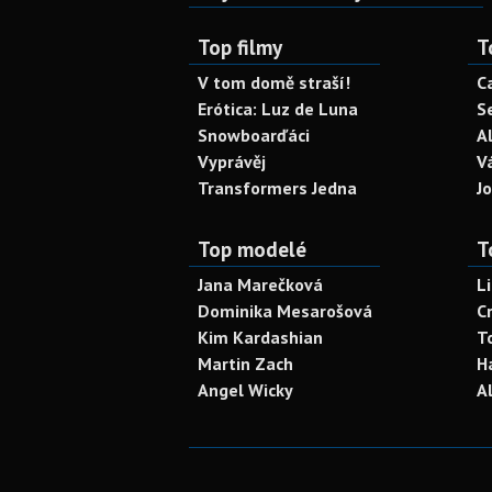
Top filmy
T
V tom domě straší!
C
Erótica: Luz de Luna
S
Snowboarďáci
A
Vyprávěj
V
Transformers Jedna
J
Top modelé
T
Jana Marečková
L
Dominika Mesarošová
C
Kim Kardashian
T
Martin Zach
H
Angel Wicky
A