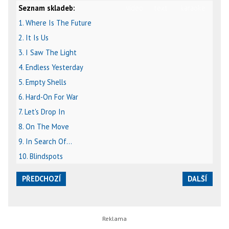
Seznam skladeb:
video
text
karaoke
1. Where Is The Future
2. It Is Us
3. I Saw The Light
4. Endless Yesterday
5. Empty Shells
6. Hard-On For War
7. Let's Drop In
8. On The Move
9. In Search Of...
10. Blindspots
PŘEDCHOZÍ
DALŠÍ