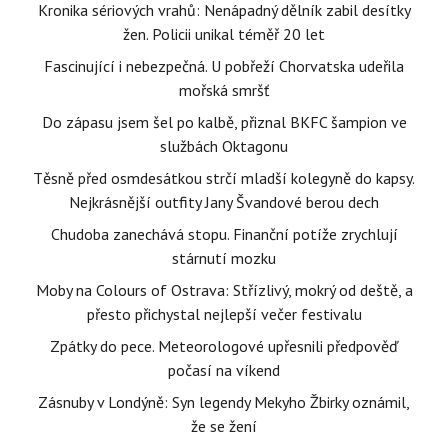
Kronika sériových vrahů: Nenápadný dělník zabil desítky
žen. Policii unikal téměř 20 let
Fascinující i nebezpečná. U pobřeží Chorvatska udeřila
mořská smršť
Do zápasu jsem šel po kalbě, přiznal BKFC šampion ve
službách Oktagonu
Těsně před osmdesátkou strčí mladší kolegyně do kapsy.
Nejkrásnější outfity Jany Švandové berou dech
Chudoba zanechává stopu. Finanční potíže zrychlují
stárnutí mozku
Moby na Colours of Ostrava: Střízlivý, mokrý od deště, a
přesto přichystal nejlepší večer festivalu
Zpátky do pece. Meteorologové upřesnili předpověď
počasí na víkend
Zásnuby v Londýně: Syn legendy Mekyho Žbirky oznámil,
že se žení