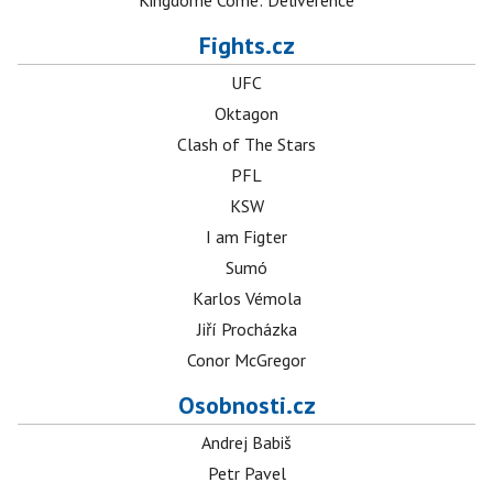
Kingdome Come: Deliverence
Fights.cz
UFC
Oktagon
Clash of The Stars
PFL
KSW
I am Figter
Sumó
Karlos Vémola
Jiří Procházka
Conor McGregor
Osobnosti.cz
Andrej Babiš
Petr Pavel