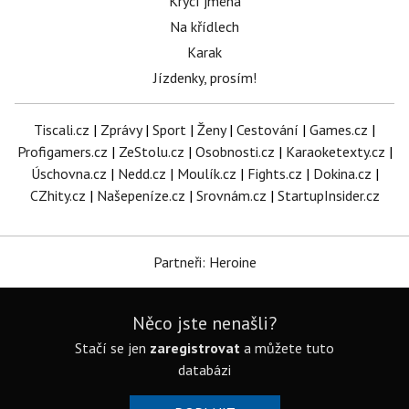
Krycí jména
Na křídlech
Karak
Jízdenky, prosím!
Tiscali.cz
|
Zprávy
|
Sport
|
Ženy
|
Cestování
|
Games.cz
|
Profigamers.cz
|
ZeStolu.cz
|
Osobnosti.cz
|
Karaoketexty.cz
|
Úschovna.cz
|
Nedd.cz
|
Moulík.cz
|
Fights.cz
|
Dokina.cz
|
CZhity.cz
|
Našepeníze.cz
|
Srovnám.cz
|
StartupInsider.cz
Partneři: Heroine
Něco jste nenašli?
Stačí se jen
zaregistrovat
a můžete tuto
databázi