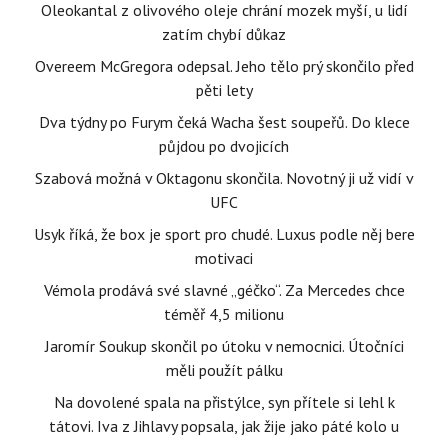
Oleokantal z olivového oleje chrání mozek myší, u lidí
zatím chybí důkaz
Overeem McGregora odepsal. Jeho tělo prý skončilo před
pěti lety
Dva týdny po Furym čeká Wacha šest soupeřů. Do klece
půjdou po dvojicích
Szabová možná v Oktagonu skončila. Novotný ji už vidí v
UFC
Usyk říká, že box je sport pro chudé. Luxus podle něj bere
motivaci
Vémola prodává své slavné „géčko“. Za Mercedes chce
téměř 4,5 milionu
Jaromír Soukup skončil po útoku v nemocnici. Útočníci
měli použít pálku
Na dovolené spala na přistýlce, syn přítele si lehl k
tátovi. Iva z Jihlavy popsala, jak žije jako páté kolo u