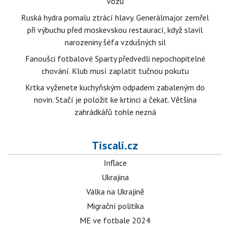
vozu
Ruská hydra pomalu ztrácí hlavy. Generálmajor zemřel
při výbuchu před moskevskou restaurací, když slavil
narozeniny šéfa vzdušných sil
Fanoušci fotbalové Sparty předvedli nepochopitelné
chování. Klub musí zaplatit tučnou pokutu
Krtka vyženete kuchyňským odpadem zabaleným do
novin. Stačí je položit ke krtinci a čekat. Většina
zahrádkářů tohle nezná
Tiscali.cz
Inflace
Ukrajina
Válka na Ukrajině
Migrační politika
ME ve fotbale 2024