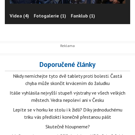
Videa (4)
Fotogalerie (1)
Fanklub (1)
Doporučené články
Nikdy nemíchejte tyto dvě tablety proti bolesti. Častá
chyba může skončit krvácením do žaludku
Itálie vyhlásila nejvyšší stupeň výstrahy ve všech velkých
městech. Vedra nepoleví ani v Česku
Lepíte se v horku ke stolu i k židli? Díky jednoduchému
triku vás předloktí konečně přestanou pálit
Skutečně hloupneme?