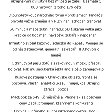
ukrajinskými civilisty a bez milosti je zabíjí. Bezmála 1
000 mrtvých, z toho 179 dětí
Dlouholetý kouč národního týmu v problémech. Jandač si
přivodil vážné zranění a v Plzni není schopen trénovat
30 minut a máte zubní náhradu: 3D tiskárna velká jako
krabice od bot mění návštěvu zubaře k nepoznání
Infantino svolal krizovou schůzku do Rabatu. Wenger se
od něj distancoval, generální sekretář FIFA hovoří o
hanbě
Ochrnutý od pasu dolů a s rakovinou v mozku přestal
bojovat. Pak mu snoubenka řekla ano a tělo zareagovalo
Rusové postupují v Charkovské oblasti, fronta se
posouvá. Vlastní analytici ukazují mapu, kde Ukrajinci
ztrácejí pozice
MacBook za 349 Kč měsíčně a iPhone 17 za polovinu
ceny. Začal pronájem, který nemá konkurenci
Orchidej u přímého slunce nikdy nepokvetou. Kdo ji