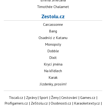
Emma Smetana
Timothée Chalamet
Zestolu.cz
Carcassonne
Bang
Osadníci z Katanu
Monopoly
Dobble
Dixit
Krycí jména
Na křídlech
Karak
Jízdenky, prosím!
Tiscali.cz
|
Zprávy
|
Sport
|
Ženy
|
Cestování
|
Games.cz
|
Profigamers.cz
|
ZeStolu.cz
|
Osobnosti.cz
|
Karaoketexty.cz
|