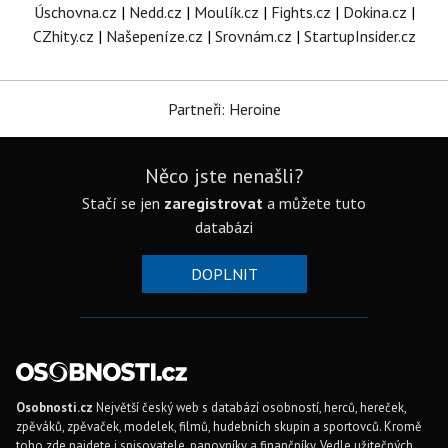
Úschovna.cz
|
Nedd.cz
|
Moulík.cz
|
Fights.cz
|
Dokina.cz
|
CZhity.cz
|
Našepeníze.cz
|
Srovnám.cz
|
StartupInsider.cz
Partneři: Heroine
Něco jste nenašli?
Stačí se jen
zaregistrovat
a můžete tuto
databázi
DOPLNIT
Osobnosti.cz
Největší český web s databází osobností, herců, hereček,
zpěváků, zpěvaček, modelek, filmů, hudebních skupin a sportovců. Kromě
toho zde najdete i spisovatele, panovníky a finančníky. Vedle užitečných