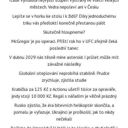
Itálie vyhlásila nejvyšší stupeň výstrahy ve všech velkých
městech. Vedra nepoleví ani v Česku
Lepíte se v horku ke stolu i k židli? Díky jednoduchému
triku vás předloktí konečně přestanou pálit
Skutečně hloupneme?
McGregor je po operaci. Příští rok ho v UFC zřejmě čeká
poslední tanec
V dubnu 2029 nás těsně mine asteroid. I průlet může mít
závažné následky
Globální oteplování neprobíhá stabilně. Prudce
zrychluje, zjistila studie
Krabička za 125 Kč z Actionu ušetří tisíce za opraváře,
jindy stojí 10 000 Kč. Regál s nářadím je věčně prázdný
Rusko zjistilo, že éra bitevních helikoptér skončila, a
pomalu je vyřazuje. Ukrajinci je proškolili, jak to nikdy
nečekali