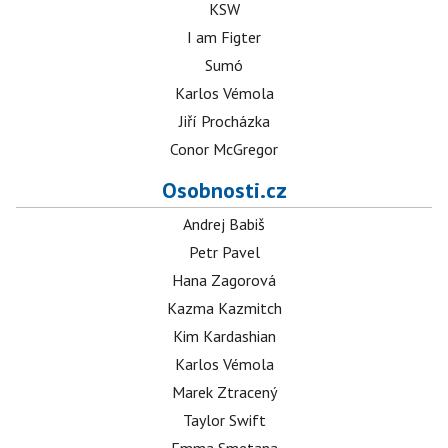
KSW
I am Figter
Sumó
Karlos Vémola
Jiří Procházka
Conor McGregor
Osobnosti.cz
Andrej Babiš
Petr Pavel
Hana Zagorová
Kazma Kazmitch
Kim Kardashian
Karlos Vémola
Marek Ztracený
Taylor Swift