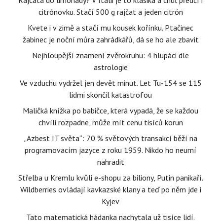
Rajčata do limonády? V Itálii je to klasika a chuť předčí i
citrónovku. Stačí 500 g rajčat a jeden citrón
Kvete i v zimě a stačí mu kousek kořínku. Ptačinec
žabinec je noční můra zahrádkářů, dá se ho ale zbavit
Nejhloupější znamení zvěrokruhu: 4 hlupáci dle
astrologie
Ve vzduchu vydržel jen devět minut. Let Tu-154 se 115
lidmi skončil katastrofou
Maličká knížka po babičce, která vypadá, že se každou
chvíli rozpadne, může mít cenu tisíců korun
„Azbest IT světa“: 70 % světových transakcí běží na
programovacím jazyce z roku 1959. Nikdo ho neumí
nahradit
Střelba u Kremlu kvůli e-shopu za biliony, Putin panikaří.
Wildberries ovládají kavkazské klany a teď po něm jde i
Kyjev
Tato matematická hádanka nachytala už tisíce lidí.