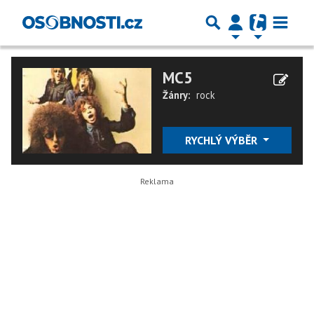
MC5
Žánry:
rock
RYCHLÝ VÝBĚR