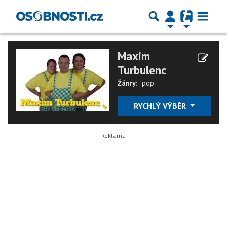
Maxim
Turbulenc
Žánry:
pop
RYCHLÝ VÝBĚR