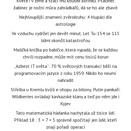
Kvete i v zimě a stačí mu kousek kořínku. Ptačinec
žabinec je noční můra zahrádkářů, dá se ho ale zbavit
Nejhloupější znamení zvěrokruhu: 4 hlupáci dle
astrologie
Ve vzduchu vydržel jen devět minut. Let Tu-154 se 115
lidmi skončil katastrofou
Maličká knížka po babičce, která vypadá, že se každou
chvíli rozpadne, může mít cenu tisíců korun
„Azbest IT světa“: 70 % světových transakcí běží na
programovacím jazyce z roku 1959. Nikdo ho neumí
nahradit
Střelba u Kremlu kvůli e-shopu za biliony, Putin panikaří.
Wildberries ovládají kavkazské klany a teď po něm jde i
Kyjev
Tato matematická hádanka nachytala už tisíce lidí.
Příklad 18 : 3 + 7 × 5 správně spočítají jen lidé, kteří
znají pořadí operací