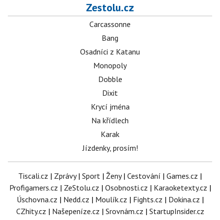
Zestolu.cz
Carcassonne
Bang
Osadníci z Katanu
Monopoly
Dobble
Dixit
Krycí jména
Na křídlech
Karak
Jízdenky, prosím!
Tiscali.cz
|
Zprávy
|
Sport
|
Ženy
|
Cestování
|
Games.cz
|
Profigamers.cz
|
ZeStolu.cz
|
Osobnosti.cz
|
Karaoketexty.cz
|
Úschovna.cz
|
Nedd.cz
|
Moulík.cz
|
Fights.cz
|
Dokina.cz
|
CZhity.cz
|
Našepeníze.cz
|
Srovnám.cz
|
StartupInsider.cz