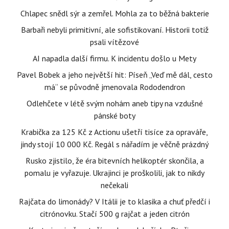
Chlapec snědl sýr a zemřel. Mohla za to běžná bakterie
Barbaři nebyli primitivní, ale sofistikovaní. Historii totiž
psali vítězové
AI napadla další firmu. K incidentu došlo u Mety
Pavel Bobek a jeho největší hit: Píseň „Veď mě dál, cesto
má“ se původně jmenovala Rododendron
Odlehčete v létě svým nohám aneb tipy na vzdušné
pánské boty
Krabička za 125 Kč z Actionu ušetří tisíce za opraváře,
jindy stojí 10 000 Kč. Regál s nářadím je věčně prázdný
Rusko zjistilo, že éra bitevních helikoptér skončila, a
pomalu je vyřazuje. Ukrajinci je proškolili, jak to nikdy
nečekali
Rajčata do limonády? V Itálii je to klasika a chuť předčí i
citrónovku. Stačí 500 g rajčat a jeden citrón