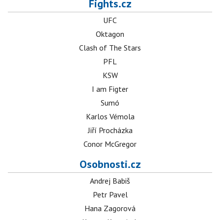
Fights.cz
UFC
Oktagon
Clash of The Stars
PFL
KSW
I am Figter
Sumó
Karlos Vémola
Jiří Procházka
Conor McGregor
Osobnosti.cz
Andrej Babiš
Petr Pavel
Hana Zagorová