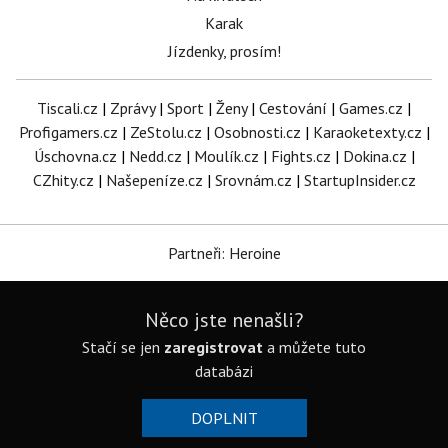
Karak
Jízdenky, prosím!
Tiscali.cz
|
Zprávy
|
Sport
|
Ženy
|
Cestování
|
Games.cz
|
Profigamers.cz
|
ZeStolu.cz
|
Osobnosti.cz
|
Karaoketexty.cz
|
Úschovna.cz
|
Nedd.cz
|
Moulík.cz
|
Fights.cz
|
Dokina.cz
|
CZhity.cz
|
Našepeníze.cz
|
Srovnám.cz
|
StartupInsider.cz
Partneři: Heroine
Něco jste nenašli?
Stačí se jen
zaregistrovat
a můžete tuto
databázi
DOPLNIT