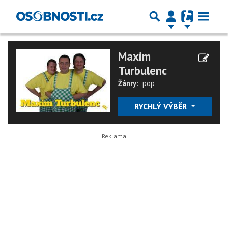
Maxim
Turbulenc
Žánry:
pop
RYCHLÝ VÝBĚR