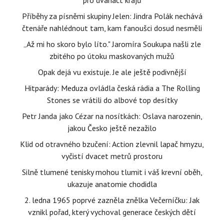
pro dvanáct krajů
Příběhy za písněmi skupiny Jelen: Jindra Polák nechává
čtenáře nahlédnout tam, kam fanoušci dosud nesměli
„Až mi ho skoro bylo líto." Jaromíra Soukupa našli zle
zbitého po útoku maskovaných mužů
Opak dejá vu existuje. Je ale ještě podivnější
Hitparády: Meduza ovládla česká rádia a The Rolling
Stones se vrátili do albové top desítky
Petr Janda jako Cézar na nosítkách: Oslava narozenin,
jakou Česko ještě nezažilo
Klid od otravného bzučení: Action zlevnil lapač hmyzu,
vyčistí dvacet metrů prostoru
Silně tlumené tenisky mohou tlumit i váš krevní oběh,
ukazuje anatomie chodidla
2. ledna 1965 poprvé zazněla znělka Večerníčku: Jak
vznikl pořad, který vychoval generace českých dětí