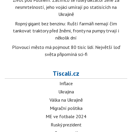
Život pod Putinem: Zatímco se ruský diktátor žene za
nesmrtelností, jeho vojáci umírají po statisících na
Ukrajině
Ropný gigant bez benzinu: Ruští farmáři nemají čím
tankovat traktory před žněmi, fronty na pumpy trvají i
několik dní
Plovoucí město má pojmout 80 tisíc lidí. Největší loď
světa připomíná sci-fi
Tiscali.cz
Inflace
Ukrajina
Válka na Ukrajině
Migrační politika
ME ve fotbale 2024
Ruský prezident