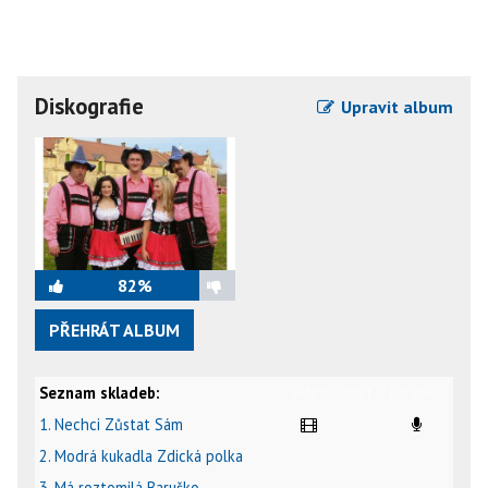
Diskografie
Upravit album
82%
PŘEHRÁT ALBUM
Seznam skladeb:
video
text
karaoke
1. Nechci Zůstat Sám
2. Modrá kukadla Zdická polka
3. Má roztomilá Baruško