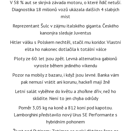
V 58 % aut se skrývá závada motoru, o které řidič netuší.
Diagnostika 18 milionů vozů ukázala dalších 4 slabých
míst
Reprezentant Šulc v zájmu italského giganta. Českého
kanonýra sleduje Juventus
Hitler válku s Polskem nechtěl, stačil mu koridor. Vlastní
elita ho nakonec dotlačila k totální válce
Ploty ze 60. let jsou zpět. Levná alternativa gabionů
vyroste během jediného víkendu
Pozor na mobily z bazaru, i když jsou levné. Banka vám
pak nemusí vrátit ani korunu, hackeři mají žně
Letní salát vyběhne do květu a zhořkne dřív, než ho
sklidíte. Není to jen chyba odrůdy
Poměr 3,05 kg na koně a 812 koní pod kapotou.
Lamborghini představilo nový Urus SE Performante s
hybridním pohonem