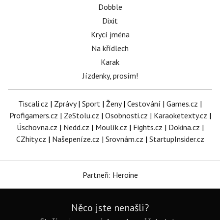
Dobble
Dixit
Krycí jména
Na křídlech
Karak
Jízdenky, prosím!
Tiscali.cz
|
Zprávy
|
Sport
|
Ženy
|
Cestování
|
Games.cz
|
Profigamers.cz
|
ZeStolu.cz
|
Osobnosti.cz
|
Karaoketexty.cz
|
Úschovna.cz
|
Nedd.cz
|
Moulík.cz
|
Fights.cz
|
Dokina.cz
|
CZhity.cz
|
Našepeníze.cz
|
Srovnám.cz
|
StartupInsider.cz
Partneři: Heroine
Něco jste nenašli?