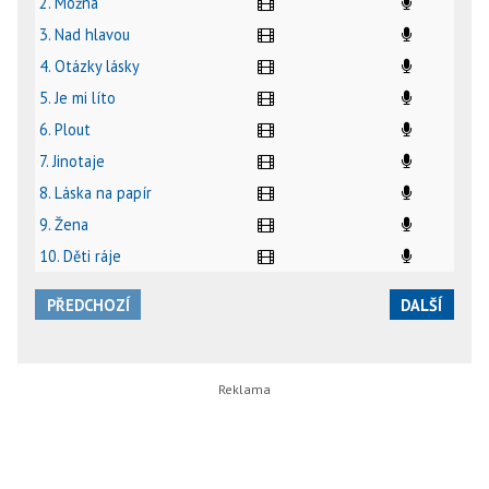
2. Možná
3. Nad hlavou
4. Otázky lásky
5. Je mi líto
6. Plout
7. Jinotaje
8. Láska na papír
9. Žena
10. Děti ráje
PŘEDCHOZÍ
DALŠÍ