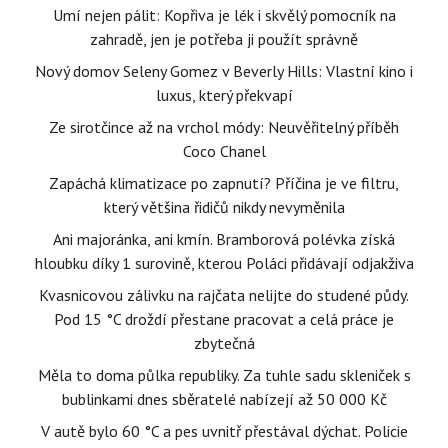
Umí nejen pálit: Kopřiva je lék i skvělý pomocník na
zahradě, jen je potřeba ji použít správně
Nový domov Seleny Gomez v Beverly Hills: Vlastní kino i
luxus, který překvapí
Ze sirotčince až na vrchol módy: Neuvěřitelný příběh
Coco Chanel
Zapáchá klimatizace po zapnutí? Příčina je ve filtru,
který většina řidičů nikdy nevyměnila
Ani majoránka, ani kmín. Bramborová polévka získá
hloubku díky 1 surovině, kterou Poláci přidávají odjakživa
Kvasnicovou zálivku na rajčata nelijte do studené půdy.
Pod 15 °C droždí přestane pracovat a celá práce je
zbytečná
Měla to doma půlka republiky. Za tuhle sadu skleniček s
bublinkami dnes sběratelé nabízejí až 50 000 Kč
V autě bylo 60 °C a pes uvnitř přestával dýchat. Policie