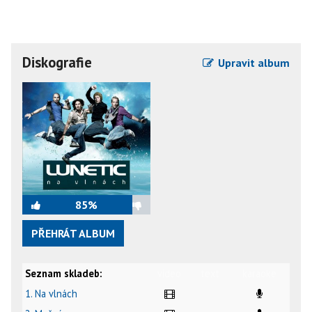
Diskografie
Upravit album
85%
PŘEHRÁT ALBUM
Seznam skladeb:
video
text
karaoke
1. Na vlnách