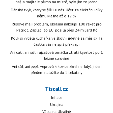
našla majitele přímo na místě, bylo jim to jedno
Dánský zvyk, který se šíří i u nás. Účet za elektřinu díky
němu klesne až o 12 %
Rusové mají problém, Ukrajina nakoupí 100 raket pro
Patriot. Zaplatí to EU, posílá přes 24 miliard Kč
Kolik si vydělá kuchařka ve školní jídelně za měsíc? Ta
částka vás nejspíš překvapí
Ani cukr, ani sůl: rajčatová omáčka ztratí kyselost po 1
běžné surovině
Ani sůl, ani pepř: vepřová krkovice zkřehne, když ji den
předem naložíte do 1 tekutiny
Tiscali.cz
Inflace
Ukrajina
Válka na Ukrajině