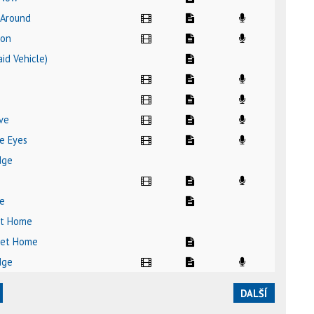
 Around
ion
Raid Vehicle)
ive
ue Eyes
idge
Me
et Home
eet Home
idge
DALŠÍ