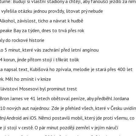
urné: Budují si vlastní stadiony a chtějí, aby fanoušci jezdili za nim
 vyřešila otázku jednou provždy, litovat prý nebude
Alkohol, závislost, ticho a návrat k hudbě
apeake Bay za týden, dnes to trvá přes rok
ly do rockové historie
o 5 minut, které vás zachrání před letní angínou
orun, jinde přitom stojí i třikrát tolik
napsal text, Kubišová ho zpívala, melodie je stará přes 400 let
k. Měl ho zmínit i v knize
 Slávistovi Mosesovi byl prominut trest
LeBron James ve 41 letech obětoval peníze, aby předběhl Jordana
0 nových aut najednou: Zde je přehled všech, které v Česku uvidí
ý Android ani iOS. Němci postavili mobil, který jde proti všemu, co
 jí stojí v cestě. O pár minut později zemřel v jejím náručí