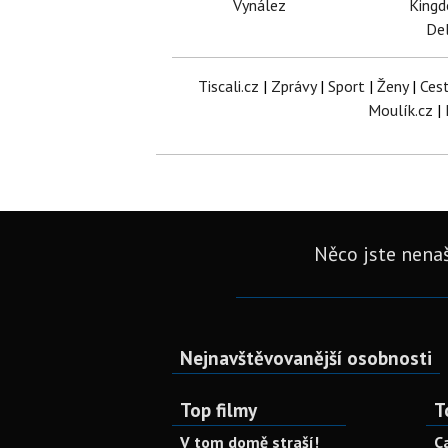
Vynález
King
Del
Tiscali.cz
|
Zprávy
|
Sport
|
Ženy
|
Ces
Moulík.cz
|
Něco jste nenaš
Nejnavštěvovanější osobnosti
Top filmy
T
V tom domě straší!
C