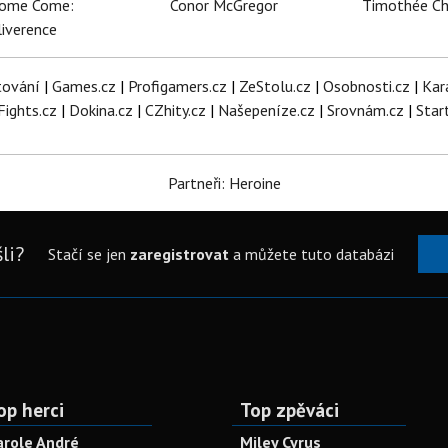
dome Come:
Conor McGregor
Timothée C
iverence
tování
|
Games.cz
|
Profigamers.cz
|
ZeStolu.cz
|
Osobnosti.cz
|
Kar
Fights.cz
|
Dokina.cz
|
CZhity.cz
|
Našepeníze.cz
|
Srovnám.cz
|
Star
Partneři: Heroine
li?
Stačí se jen
zaregistrovat
a můžete tuto databázi
op herci
Top zpěváci
arole André
Miley Cyrus