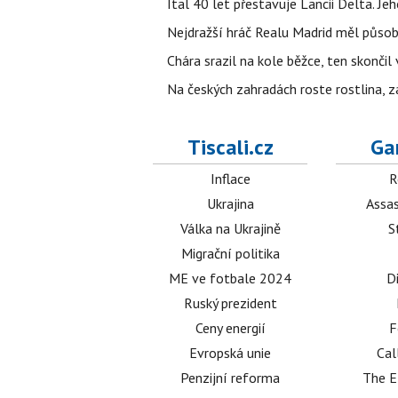
Ital 40 let přestavuje Lancii Delta. J
Nejdražší hráč Realu Madrid měl působi
Chára srazil na kole běžce, ten skonči
Na českých zahradách roste rostlina, z
Tiscali.cz
Ga
Inflace
R
Ukrajina
Assas
Válka na Ukrajině
S
Migrační politika
ME ve fotbale 2024
D
Ruský prezident
Ceny energií
F
Evropská unie
Cal
Penzijní reforma
The E