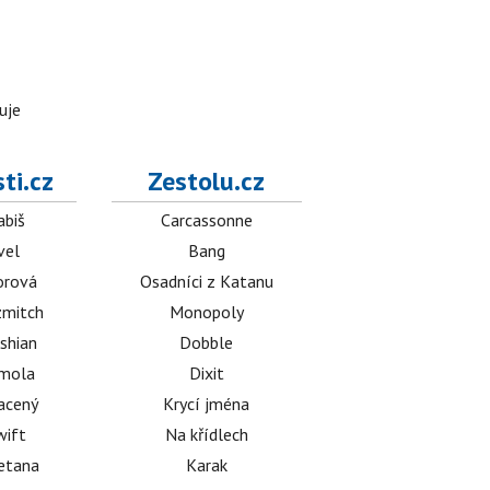
uje
ti.cz
Zestolu.cz
abiš
Carcassonne
vel
Bang
orová
Osadníci z Katanu
mitch
Monopoly
shian
Dobble
émola
Dixit
acený
Krycí jména
wift
Na křídlech
etana
Karak