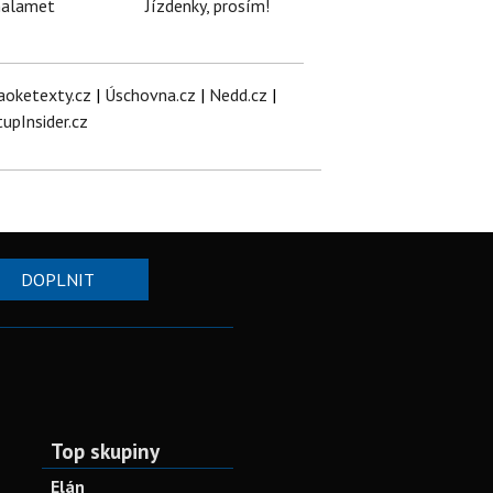
halamet
Jízdenky, prosím!
aoketexty.cz
|
Úschovna.cz
|
Nedd.cz
|
tupInsider.cz
DOPLNIT
Top skupiny
Elán