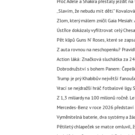
Proč Adele a Shakira přestaly jezdit na t
„Slavím, že nebudu mít děti." Kovalová
Zlom, který málem zničil Gaia Mesiah: 
Ústřice dokázaly vyfiltrovat celý Ches
Pět klipů Guns N‘ Roses, které se zapsa
Z auta rovnou na neschopenku? Pravidl
Action láká: Značková sluchátka za 244 k
Dobrodružství s bohem Panem: Čepelka 
Trump je prý Khabibův největší fanouše
Vrací se nejdražší hráč fotbalové ligy.
Z 1,3 miliardy na 100 milionů ročně. 
Mercedes-Benz v roce 2026 představí 1
Vyměnitelná baterie, dva systémy a žádn
Pětiletý chlapeček se matce omluvil, že