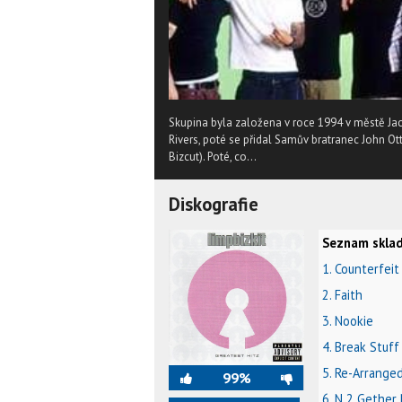
Skupina byla založena v roce 1994 v městě Jac
Rivers, poté se přidal Samův bratranec John O
Bizcut). Poté, co...
Diskografie
Seznam sklad
1. Counterfeit
2. Faith
3. Nookie
4. Break Stuff
5. Re-Arrange
99%
6. N 2 Gether