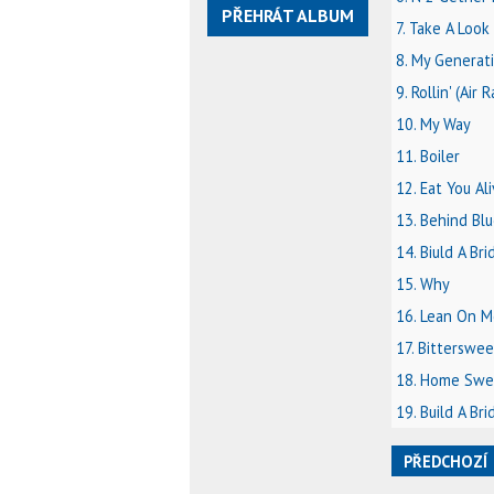
PŘEHRÁT ALBUM
7. Take A Look
8. My Generat
9. Rollin' (Air 
10. My Way
11. Boiler
12. Eat You Al
13. Behind Bl
14. Biuld A Br
15. Why
16. Lean On 
17. Bitterswe
18. Home Sw
19. Build A Br
PŘEDCHOZÍ