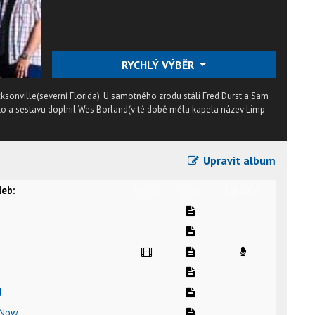
RYCHLÝ VÝBĚR
ksonville(severní Florida). U samotného zrodu stáli Fred Durst a Sam
tto a sestavu doplnil Wes Borland(v té době měla kapela název Limp
Upravit album
eb:
video
text
karaoke
d
 Now