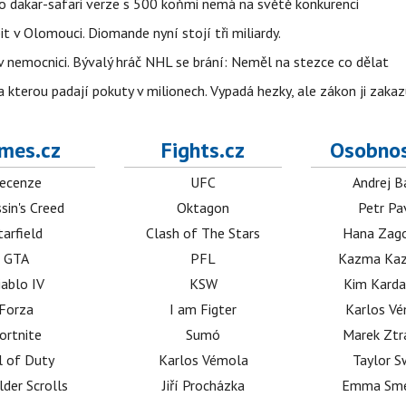
eho dakar-safari verze s 500 koňmi nemá na světě konkurenci
t v Olomouci. Diomande nyní stojí tři miliardy.
l v nemocnici. Bývalý hráč NHL se brání: Neměl na stezce co dělat
a kterou padají pokuty v milionech. Vypadá hezky, ale zákon ji zakaz
mes.cz
Fights.cz
Osobnos
ecenze
UFC
Andrej B
sin's Creed
Oktagon
Petr Pa
tarfield
Clash of The Stars
Hana Zag
GTA
PFL
Kazma Kaz
iablo IV
KSW
Kim Karda
Forza
I am Figter
Karlos V
ortnite
Sumó
Marek Ztr
l of Duty
Karlos Vémola
Taylor S
lder Scrolls
Jiří Procházka
Emma Sm