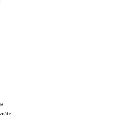
i
me
 znáte