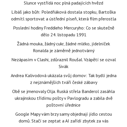
Slunce vystřídá noc plná padajících hvězd
Líbáš jako bůh: Poledňáková dostala stopku, Bartoška
odmítl sportovat a ústřední píseň, která film přerostla
Poslední hodiny Freddieho Mercuryho: Co se skutečně
dělo 24. listopadu 1991
Žádná mouka, žádný cukr, žádné mléko, jídelníček
Ronalda je záměrně jednotvárný
Nezápasím v Clashi, zdůraznil Roušal. Vzápětí se ozval
Sivák
Andrea Kalivodová ukázala svůj domov: Tak bydlí jedna
z nejznámějších tváří české zábavy
Obě se jmenovaly Olja. Ruská střela Banderol zasáhla
ukrajinskou třídírnu pošty v Pavlogradu a zabila dvě
poštovní úřednice
Google Mapy vám brzy samy objednají jídlo cestou
domů. Stačí se zeptat a AI zařídí zbytek za vás