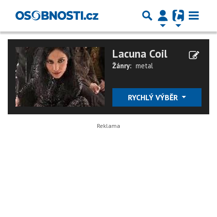
Lacuna Coil
Žánry:
metal
RYCHLÝ VÝBĚR