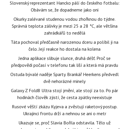
Slovenský reprezentant Hancko pálí do českého fotbalu:
Obávám se, že dopadneme jako oni
Okurky zalévané studenou vodou zhořknou do týdne.
Správná teplota zálivky je mezi 25 a 28 °C, ale většina
zahrádkářů to nedělá
Táta pochoval předčasně narozenou dceru a políbil ji na
čelo. Její reakce ho dostala na kolena
Jedna aplikace slibuje slunce, druhá déšť. Proč se
předpovědi počasí v telefonu tak liší a která má pravdu
Ostuda bývalé naděje Sparty. Brankář Heerkens předvedl
dvě nehorázné minely
Galaxy Z Fold8 Ultra stojí jmění, ale stojí za to. Po pár
hodinách člověk zjistí, že cesta zpátky neexistuje
Rusové věští zkázu Kyjeva a zvěstují raketový postup.
Ukrajinci frontu drží a nehnou se ani o metr
Ukazuje se, proč Slavia Bořila odstavila. Tělo už