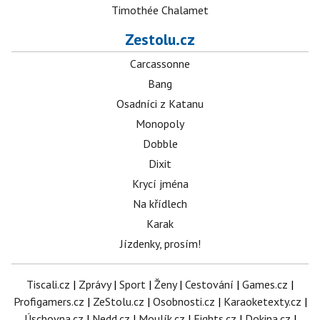
Timothée Chalamet
Zestolu.cz
Carcassonne
Bang
Osadníci z Katanu
Monopoly
Dobble
Dixit
Krycí jména
Na křídlech
Karak
Jízdenky, prosím!
Tiscali.cz
|
Zprávy
|
Sport
|
Ženy
|
Cestování
|
Games.cz
|
Profigamers.cz
|
ZeStolu.cz
|
Osobnosti.cz
|
Karaoketexty.cz
|
Úschovna.cz
|
Nedd.cz
|
Moulík.cz
|
Fights.cz
|
Dokina.cz
|