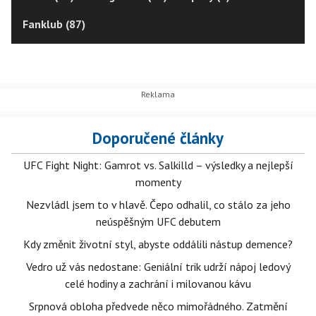
Fanklub (87)
Doporučené články
UFC Fight Night: Gamrot vs. Salkilld – výsledky a nejlepší
momenty
Nezvládl jsem to v hlavě. Čepo odhalil, co stálo za jeho
neúspěšným UFC debutem
Kdy změnit životní styl, abyste oddálili nástup demence?
Vedro už vás nedostane: Geniální trik udrží nápoj ledový
celé hodiny a zachrání i milovanou kávu
Srpnová obloha předvede něco mimořádného. Zatmění