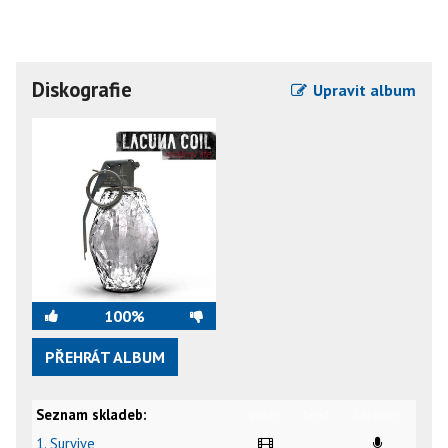
Diskografie
Upravit album
100%
PŘEHRÁT ALBUM
Seznam skladeb:
video
text
karaoke
1. Survive