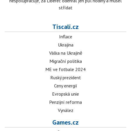
nespolupracuje, za Liberec odehrál jen půl hodiny a musel
střídat
Tiscali.cz
Inflace
Ukrajina
Válka na Ukrajině
Migrační politika
ME ve fotbale 2024
Ruský prezident
Ceny energií
Evropská unie
Penzijní reforma
Vynález
Games.cz