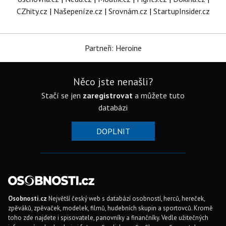
CZhity.cz
|
Našepeníze.cz
|
Srovnám.cz
|
StartupInsider.cz
Partneři: Heroine
Něco jste nenašli?
Stačí se jen
zaregistrovat
a můžete tuto
databázi
DOPLNIT
Osobnosti.cz
Největší český web s databází osobností, herců, hereček,
zpěváků, zpěvaček, modelek, filmů, hudebních skupin a sportovců. Kromě
toho zde najdete i spisovatele, panovníky a finančníky. Vedle užitečných