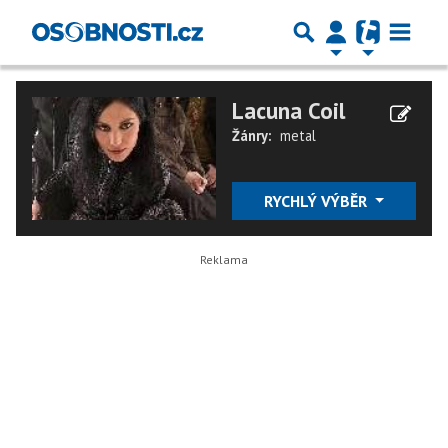
Lacuna Coil
Žánry:
metal
RYCHLÝ VÝBĚR