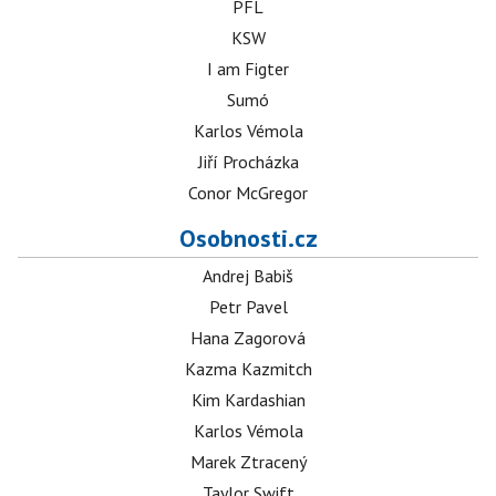
PFL
KSW
I am Figter
Sumó
Karlos Vémola
Jiří Procházka
Conor McGregor
Osobnosti.cz
Andrej Babiš
Petr Pavel
Hana Zagorová
Kazma Kazmitch
Kim Kardashian
Karlos Vémola
Marek Ztracený
Taylor Swift