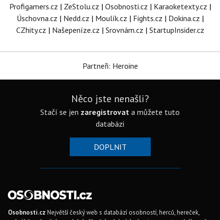
Profigamers.cz
|
ZeStolu.cz
|
Osobnosti.cz
|
Karaoketexty.cz
|
Úschovna.cz
|
Nedd.cz
|
Moulík.cz
|
Fights.cz
|
Dokina.cz
|
CZhity.cz
|
Našepeníze.cz
|
Srovnám.cz
|
StartupInsider.cz
Partneři: Heroine
Něco jste nenašli?
Stačí se jen
zaregistrovat
a můžete tuto
databázi
DOPLNIT
Osobnosti.cz
Největší český web s databází osobností, herců, hereček,