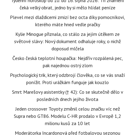
Týdenní horoskop od 10. do 16. srpna 2026: Tři znamení
čeká velký obrat, jedno by si mělo hlídat peníze
Plevel mezi dlaždicemi zmizí bez octa díky pomocníkovi,
kterého máte hned vedle pračky
Kylie Minogue přiznala, co stálo za jejím útěkem ze
světové slávy: Nový dokument odhaluje roky, o nichž
doposud mlčela
Česko česká teplotní houpačka: Nejdřív rozpálená pec,
pak najednou ostrý zlom
Psychologický trik, který odzbrojí člověka, co se vás snaží
ponížit. Proti urážkám funguje jak kouzlo
Smrt Marešovy asistentky († 42): Co se skutečně dělo v
posledních dnech jejího života
Jeden crossover Toyoty změnil celou značku víc než
Supra nebo GT86. Modelu C-HR prodalo v Evropě 1,2
milionu kusů za 10 let
Moderátorka Incardonová před fotbalovou sezonou