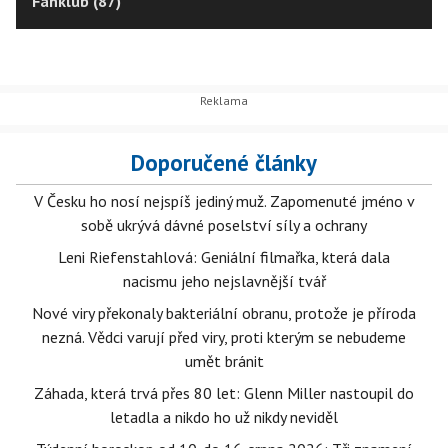
Fanklub (87)
Doporučené články
V Česku ho nosí nejspíš jediný muž. Zapomenuté jméno v
sobě ukrývá dávné poselství síly a ochrany
Leni Riefenstahlová: Geniální filmařka, která dala
nacismu jeho nejslavnější tvář
Nové viry překonaly bakteriální obranu, protože je příroda
nezná. Vědci varují před viry, proti kterým se nebudeme
umět bránit
Záhada, která trvá přes 80 let: Glenn Miller nastoupil do
letadla a nikdo ho už nikdy neviděl