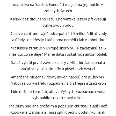
odpočívá na Sardinii. Fanoušci reagují na její outfit v
zelených šatech
Karibik bez dlouhého letu. Chorvatská jezera překvapují
tyrkysovou vodou
Datové centrum tajně odčerpalo 110 milionů litrů vody
a úřady to neřešily. Lidé doma neměli tlak v kohoutku
Mitsubishi ztratilo v Evropě skoro 50 % zákazníků za 6
měsíců. Co se děje? Máme data i ostatních automobilek
Salač vyhrál první závod kariéry v MS. Lídr šampionátu
začal slavit o kolo dřív a přišel o vítězství
Američané objednali rovný milion nábojů pro pušky M4.
Náboj se po výstřelu rozpadne na 5 střepin a zničí dron
Lidé míří do termálů, ale ve Vyšných Ružbachách voda
vyhloubila travertinový kráter
Melouny hnojené droždím a popelem chutnají sladší než
kupované. Záhon ale musí splnit jednu podmínku, jinak