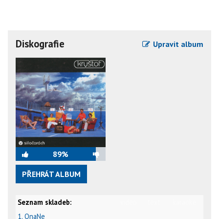
Diskografie
Upravit album
89%
PŘEHRÁT ALBUM
Seznam skladeb:
video
text
karaoke
1. OnaNe