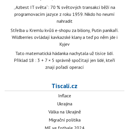
„Azbest IT světa“: 70 % světových transakcí běží na
programovacím jazyce z roku 1959. Nikdo ho neumí
nahradit
Střelba u Kremlu kvůli e-shopu za biliony, Putin panikaří.
Wildberries ovládají kavkazské klany a teď po něm jde i
Kyjev
Tato matematická hádanka nachytala už tisíce lidí.
Příklad 18 : 3 + 7 × 5 správně spočítají jen lidé, kteří
znají pořadí operací
Tiscali.cz
Inflace
Ukrajina
Válka na Ukrajině
Migrační politika
ME ve fotbale 2024