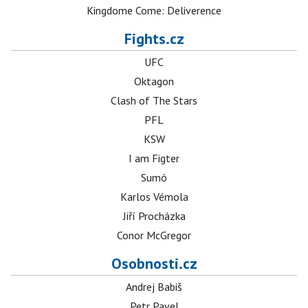
Kingdome Come: Deliverence
Fights.cz
UFC
Oktagon
Clash of The Stars
PFL
KSW
I am Figter
Sumó
Karlos Vémola
Jiří Procházka
Conor McGregor
Osobnosti.cz
Andrej Babiš
Petr Pavel