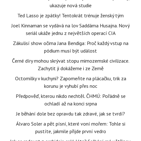
ukazuje nová studie
Ted Lasso je zpátky! Tentokrát trénuje ženský tým
Joel Kinnaman se vydává na lov Saddáma Husajna. Nový
seriál ukáže jednu z největších operací CIA
Zákulisí show očima Jana Bendiga: Proč každý vstup na
pódium musí být událost
Černé díry mohou skrývat stopu mimozemské civilizace.
Zachytit ji dokážeme i ze Země
Octomilky v kuchyni? Zapomeňte na plácačku, trik za
korunu je vyhubí přes noc
Předpověď, kterou nikdo nechtěl. ČHMÚ: Pořádně se
ochladí až na konci srpna
Je běhání dole bez opravdu tak zdravé, jak se tvrdí?
Álvaro Soler a pět písní, které voní mořem: Tohle si
pustíte, jakmile přijde první vedro