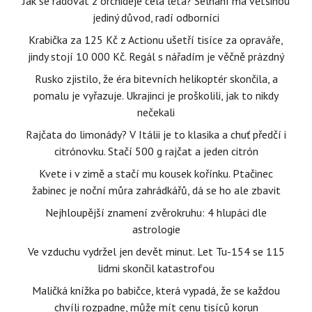
Jak se radovat z orchideje celá léta? Selhání má většinou
jediný důvod, radí odborníci
Krabička za 125 Kč z Actionu ušetří tisíce za opraváře,
jindy stojí 10 000 Kč. Regál s nářadím je věčně prázdný
Rusko zjistilo, že éra bitevních helikoptér skončila, a
pomalu je vyřazuje. Ukrajinci je proškolili, jak to nikdy
nečekali
Rajčata do limonády? V Itálii je to klasika a chuť předčí i
citrónovku. Stačí 500 g rajčat a jeden citrón
Kvete i v zimě a stačí mu kousek kořínku. Ptačinec
žabinec je noční můra zahrádkářů, dá se ho ale zbavit
Nejhloupější znamení zvěrokruhu: 4 hlupáci dle
astrologie
Ve vzduchu vydržel jen devět minut. Let Tu-154 se 115
lidmi skončil katastrofou
Maličká knížka po babičce, která vypadá, že se každou
chvíli rozpadne, může mít cenu tisíců korun