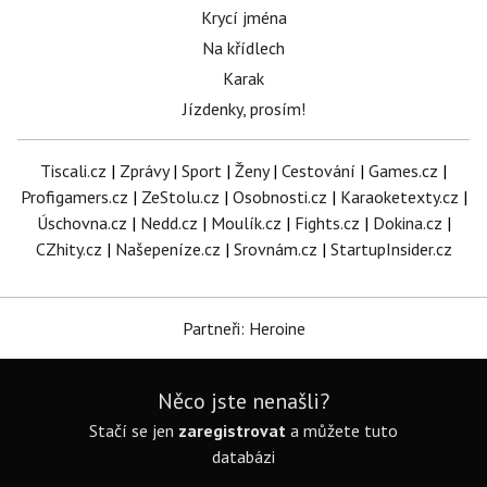
Krycí jména
Na křídlech
Karak
Jízdenky, prosím!
Tiscali.cz
|
Zprávy
|
Sport
|
Ženy
|
Cestování
|
Games.cz
|
Profigamers.cz
|
ZeStolu.cz
|
Osobnosti.cz
|
Karaoketexty.cz
|
Úschovna.cz
|
Nedd.cz
|
Moulík.cz
|
Fights.cz
|
Dokina.cz
|
CZhity.cz
|
Našepeníze.cz
|
Srovnám.cz
|
StartupInsider.cz
Partneři: Heroine
Něco jste nenašli?
Stačí se jen
zaregistrovat
a můžete tuto
databázi