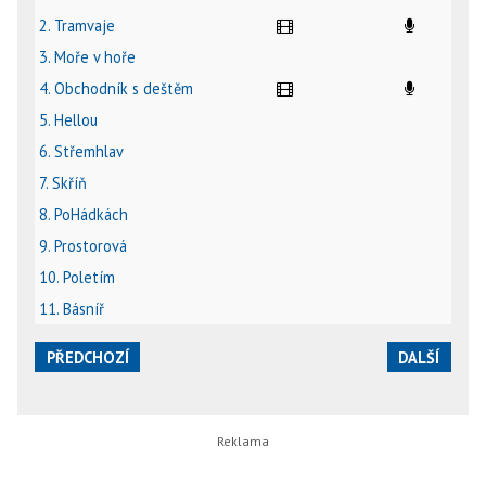
2. Tramvaje
3. Moře v hoře
4. Obchodník s deštěm
5. Hellou
6. Střemhlav
7. Skříň
8. PoHádkách
9. Prostorová
10. Poletím
11. Básníř
PŘEDCHOZÍ
DALŠÍ