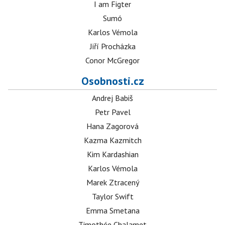
I am Figter
Sumó
Karlos Vémola
Jiří Procházka
Conor McGregor
Osobnosti.cz
Andrej Babiš
Petr Pavel
Hana Zagorová
Kazma Kazmitch
Kim Kardashian
Karlos Vémola
Marek Ztracený
Taylor Swift
Emma Smetana
Timothée Chalamet