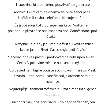
1 surovina, kterou Němci používají po generace
Android 17 už vám na odemykání více šancí nedá.
Uděláte-li chybu, telefon zablokuje na 9 let
Češi požadují toto od supermarketů: Vraťte nám
pokladní a přestaňte nás tahat za nos. Zaměstnanci pod
útokem
Cukety hnijí a plody jsou malé a žluté, i když rostlina
kvete jako o život. Často chybí jediná věc
Meteorologové upřesnili předpověď na celý srpen a varují
Čechy. V polovině měsíce nastane drsný obrat
Uprostřed namibijské pouště stojí luxusní město. Písek
už zaplnil jeho domy i taneční sál, s dronem sem ale
nesmíte
Nejhloupější znamení zvěrokruhu: tato moc inteligence
nepobrala
Důchodci mají poslední šanci. Kdo nepodá žádost, ten