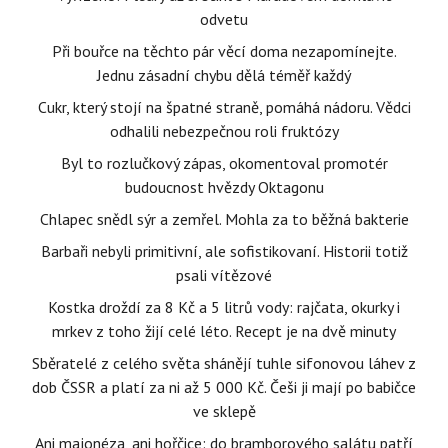
odvetu
Při bouřce na těchto pár věcí doma nezapomínejte.
Jednu zásadní chybu dělá téměř každý
Cukr, který stojí na špatné straně, pomáhá nádoru. Vědci
odhalili nebezpečnou roli fruktózy
Byl to rozlučkový zápas, okomentoval promotér
budoucnost hvězdy Oktagonu
Chlapec snědl sýr a zemřel. Mohla za to běžná bakterie
Barbaři nebyli primitivní, ale sofistikovaní. Historii totiž
psali vítězové
Kostka droždí za 8 Kč a 5 litrů vody: rajčata, okurky i
mrkev z toho žijí celé léto. Recept je na dvě minuty
Sběratelé z celého světa shánějí tuhle sifonovou láhev z
dob ČSSR a platí za ni až 5 000 Kč. Češi ji mají po babičce
ve sklepě
Ani majonéza, ani hořčice: do bramborového salátu patří