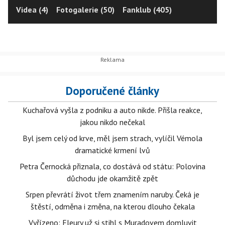
Videa (4)
Fotogalerie (50)
Fanklub (405)
Doporučené články
Kuchařová vyšla z podniku a auto nikde. Přišla reakce,
jakou nikdo nečekal
Byl jsem celý od krve, měl jsem strach, vylíčil Vémola
dramatické krmení lvů
Petra Černocká přiznala, co dostává od státu: Polovina
důchodu jde okamžitě zpět
Srpen převrátí život třem znamením naruby. Čeká je
štěstí, odměna i změna, na kterou dlouho čekala
Vyřízeno: Fleury už si stihl s Muradovem domluvit