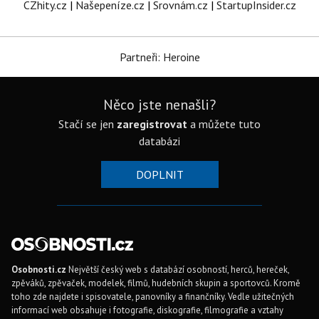
CZhity.cz
|
Našepeníze.cz
|
Srovnám.cz
|
StartupInsider.cz
Partneři: Heroine
Něco jste nenašli?
Stačí se jen
zaregistrovat
a můžete tuto
databázi
DOPLNIT
Osobnosti.cz
Největší český web s databází osobností, herců, hereček,
zpěváků, zpěvaček, modelek, filmů, hudebních skupin a sportovců. Kromě
toho zde najdete i spisovatele, panovníky a finančníky. Vedle užitečných
informací web obsahuje i fotografie, diskografie, filmografie a vztahy