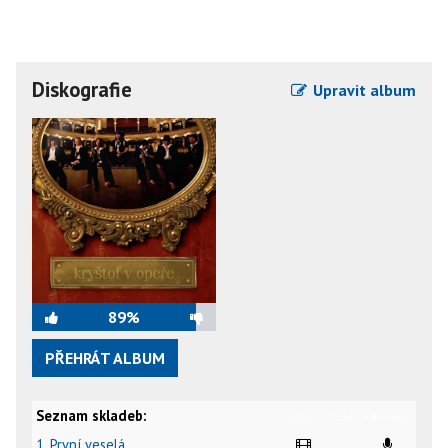
Diskografie
Upravit album
89%
PŘEHRÁT ALBUM
Seznam skladeb:
video
text
karaoke
1. První veselá