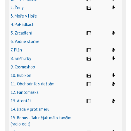
2. Ženy
3. Moře v Hoře
4. PoHádkách
5. Zrcadlení
6. Vodné stočné
7. Plán
8. Sněhurky
9. Cosmoshop
10. Rubikon
11. Obchodník s deštěm
12. Fantomaska
13. Atentát
14. Jízda v protismeru
15. Bonus - Tak nějak málo tančím
(radio edit)