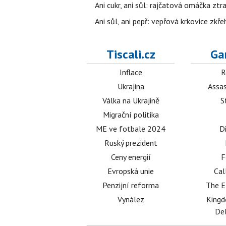
Ani cukr, ani sůl: rajčatová omáčka ztr
Ani sůl, ani pepř: vepřová krkovice zkř
Tiscali.cz
Ga
Inflace
R
Ukrajina
Assas
Válka na Ukrajině
S
Migrační politika
ME ve fotbale 2024
D
Ruský prezident
Ceny energií
F
Evropská unie
Cal
Penzijní reforma
The E
Vynález
King
Del