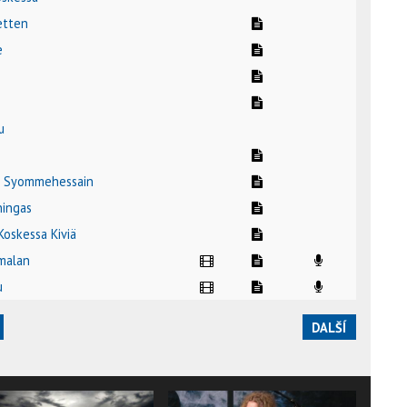
Vetten
e
u
e
ki Syommehessain
ningas
Koskessa Kiviä
malan
u
DALŠÍ