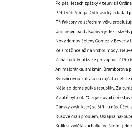
Po pěti letech zpátky v televizi! Ordin
Pět tváří Stinga: Od klasických balad
Tři faktory ve středním věku prodlužuj
Umí nejen pálit: Kopřiva je lék i skvěl
Nový domov Seleny Gomez v Beverly Hill
Ze sirotčince až na vrchol módy: Neuvě
Zapáchá klimatizace po zapnutí? Příčina
Ani majoránka, ani kmín. Bramborová po
Kvasnicovou zálivku na rajčata nelijte
Měla to doma půlka republiky. Za tuhle
V autě bylo 60 °C a pes uvnitř přestáva
Dánský zvyk, který se šíří i u nás. Úče
Rusové mají problém, Ukrajina nakoupí 
Kolik si vydělá kuchařka ve školní jíde