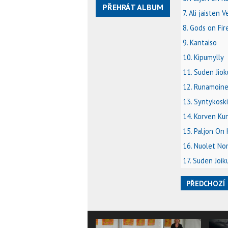
PŘEHRÁT ALBUM
7. Ali jaisten 
8. Gods on Fir
9. Kantaiso
10. Kipumylly
11. Suden Jiok
12. Runamoin
13. Syntykos
14. Korven Ku
15. Paljon On 
16. Nuolet No
17. Suden Joik
PŘEDCHOZÍ