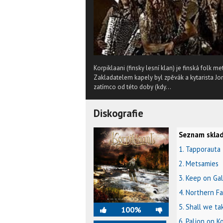
Korpiklaani (finsky lesní klan) je finská folk
Zakladatelem kapely byl zpěvák a kytarista Jo
zatímco od této doby (kdy...
Diskografie
Seznam sklad
1. Tapporauta
2. Metsamies
3. Keep on Ga
4. Northern Fa
5. Shall we ta
100%
6. Paljon on K