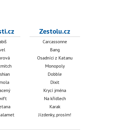
ti.cz
Zestolu.cz
abiš
Carcassonne
vel
Bang
orová
Osadníci z Katanu
mitch
Monopoly
shian
Dobble
émola
Dixit
acený
Krycí jména
wift
Na křídlech
etana
Karak
halamet
Jízdenky, prosím!