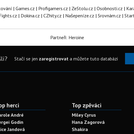
tování
|
Games.cz
|
Profigamers.cz
|
ZeStolu.cz
|
Osobnosti.cz
|
Kar
Fights.cz
|
Dokina.cz
|
CZhity.cz
|
Našepeníze.cz
|
Srovnám.cz
|
Star
Partneři: Heroine
li?
Stačí se jen
zaregistrovat
a můžete tuto databázi
op herci
Top zpěváci
arole André
Miley Cyrus
ergei Godin
Hana Zagorová
lice Jandová
Shakira