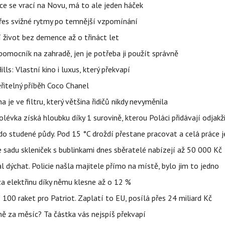
ace se vrací na Novu, má to ale jeden háček
 přes svižné rytmy po temnější vzpomínání
í život bez demence až o třináct let
ý pomocník na zahradě, jen je potřeba ji použít správně
s: Vlastní kino i luxus, který překvapí
řitelný příběh Coco Chanel
 je ve filtru, který většina řidičů nikdy nevyměnila
lévka získá hloubku díky 1 surovině, kterou Poláci přidávají odjakž
 do studené půdy. Pod 15 °C droždí přestane pracovat a celá práce 
 sadu skleniček s bublinkami dnes sběratelé nabízejí až 50 000 Kč
l dýchat. Policie našla majitele přímo na místě, bylo jim to jedno
t za elektřinu díky němu klesne až o 12 %
100 raket pro Patriot. Zaplatí to EU, posílá přes 24 miliard Kč
lně za měsíc? Ta částka vás nejspíš překvapí