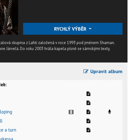
RYCHLÝ VÝBĚR
 metalová skupina z Lahti založená v roce 1993 pod jménem Shaman.
nne Järvelä. Do roku 2003 hrála kapela písně se sámskými texty,
Upravit album
eb:
video
text
karaoke
lloping
ll
ke a turn
oskessa