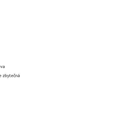
iva
je zbytečná