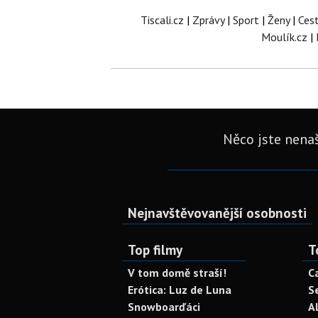
Tiscali.cz
|
Zprávy
|
Sport
|
Ženy
|
Ces
Moulík.cz
|
Něco jste nenaš
Nejnavštěvovanější osobnosti
Top filmy
T
V tom domě straší!
C
Erótica: Luz de Luna
S
Snowboarďáci
A