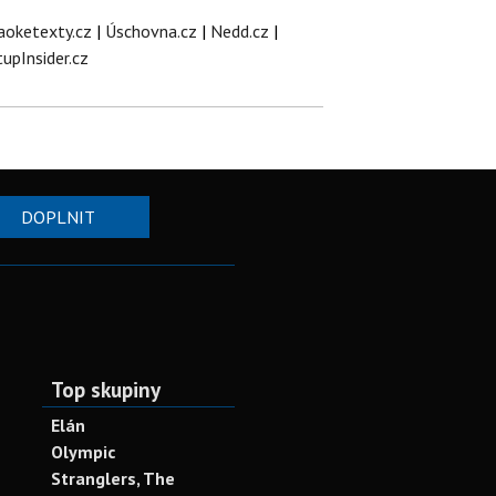
aoketexty.cz
|
Úschovna.cz
|
Nedd.cz
|
tupInsider.cz
DOPLNIT
Top skupiny
Elán
Olympic
Stranglers, The