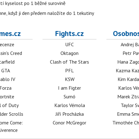
atí kyselost po 1 běžné surovině
ehne, když ji den předem naložíte do 1 tekutiny
mes.cz
Fights.cz
Osobnos
ecenze
UFC
Andrej B
sin's Creed
Oktagon
Petr Pa
tarfield
Clash of The Stars
Hana Zag
GTA
PFL
Kazma Kaz
iablo IV
KSW
Kim Karda
Forza
I am Figter
Karlos V
ortnite
Sumó
Marek Ztr
l of Duty
Karlos Vémola
Taylor S
lder Scrolls
Jiří Procházka
Emma Sm
dome Come:
Conor McGregor
Timothée C
iverence