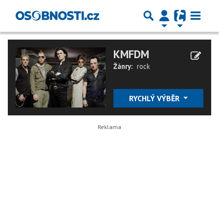
KMFDM
Žánry:
rock
RYCHLÝ VÝBĚR