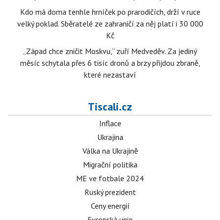
Kdo má doma tenhle hrníček po prarodičích, drží v ruce
velký poklad. Sběratelé ze zahraničí za něj platí i 30 000
Kč
„Západ chce zničit Moskvu,“ zuří Medveděv. Za jediný
měsíc schytala přes 6 tisíc dronů a brzy přijdou zbraně,
které nezastaví
Tiscali.cz
Inflace
Ukrajina
Válka na Ukrajině
Migrační politika
ME ve fotbale 2024
Ruský prezident
Ceny energií
Evropská unie