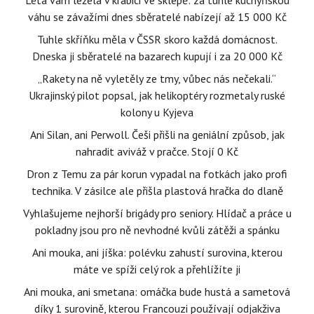
Léta vám ležela v krabici ve sklepě: za tuhle kuchyňskou
váhu se závažími dnes sběratelé nabízejí až 15 000 Kč
Tuhle skříňku měla v ČSSR skoro každá domácnost.
Dneska ji sběratelé na bazarech kupují i za 20 000 Kč
„Rakety na ně vyletěly ze tmy, vůbec nás nečekali.“
Ukrajinský pilot popsal, jak helikoptéry rozmetaly ruské
kolony u Kyjeva
Ani Silan, ani Perwoll. Češi přišli na geniální způsob, jak
nahradit aviváž v pračce. Stojí 0 Kč
Dron z Temu za pár korun vypadal na fotkách jako profi
technika. V zásilce ale přišla plastová hračka do dlaně
Vyhlašujeme nejhorší brigády pro seniory. Hlídač a práce u
pokladny jsou pro ně nevhodné kvůli zátěži a spánku
Ani mouka, ani jíška: polévku zahustí surovina, kterou
máte ve spíži celý rok a přehlížíte ji
Ani mouka, ani smetana: omáčka bude hustá a sametová
díky 1 surovině, kterou Francouzi používají odjakživa