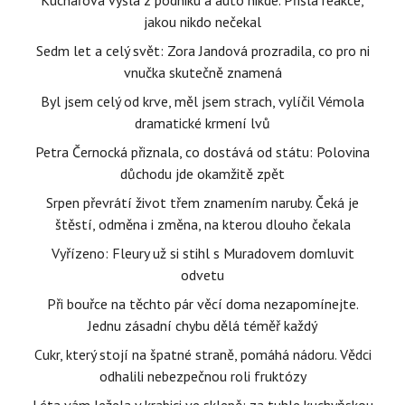
Kuchařová vyšla z podniku a auto nikde. Přišla reakce,
jakou nikdo nečekal
Sedm let a celý svět: Zora Jandová prozradila, co pro ni
vnučka skutečně znamená
Byl jsem celý od krve, měl jsem strach, vylíčil Vémola
dramatické krmení lvů
Petra Černocká přiznala, co dostává od státu: Polovina
důchodu jde okamžitě zpět
Srpen převrátí život třem znamením naruby. Čeká je
štěstí, odměna i změna, na kterou dlouho čekala
Vyřízeno: Fleury už si stihl s Muradovem domluvit
odvetu
Při bouřce na těchto pár věcí doma nezapomínejte.
Jednu zásadní chybu dělá téměř každý
Cukr, který stojí na špatné straně, pomáhá nádoru. Vědci
odhalili nebezpečnou roli fruktózy