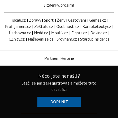
Jízdenky, prosím!
Tiscali.cz
|
Zprávy
|
Sport
|
Ženy
|
Cestování
|
Games.cz
|
Profigamers.cz
|
ZeStolu.cz
|
Osobnosti.cz
|
Karaoketexty.cz
|
Úschovna.cz
|
Nedd.cz
|
Moulík.cz
|
Fights.cz
|
Dokina.cz
|
CZhity.cz
|
Našepeníze.cz
|
Srovnám.cz
|
StartupInsider.cz
Partneři: Heroine
Něco jste nenašli?
Stačí se jen
zaregistrovat
a můžete tuto
databázi
DOPLNIT