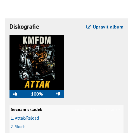
Diskografie
Upravit album
100%
Seznam skladeb:
video
text
karaoke
1. Attak/Reload
2. Skurk