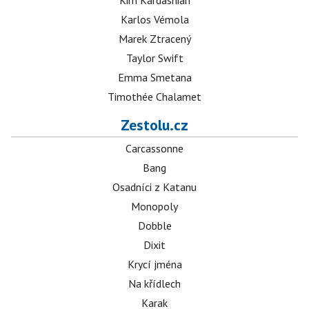
Kim Kardashian
Karlos Vémola
Marek Ztracený
Taylor Swift
Emma Smetana
Timothée Chalamet
Zestolu.cz
Carcassonne
Bang
Osadníci z Katanu
Monopoly
Dobble
Dixit
Krycí jména
Na křídlech
Karak