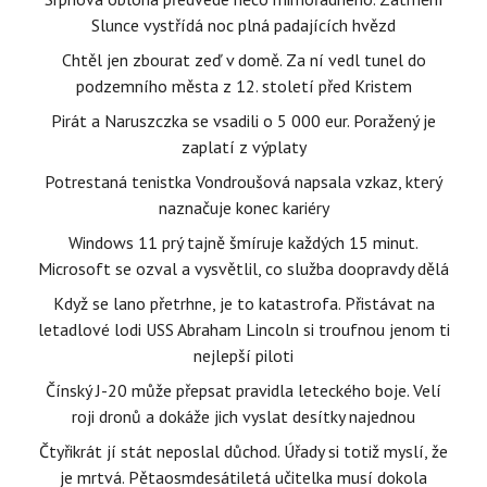
Slunce vystřídá noc plná padajících hvězd
Chtěl jen zbourat zeď v domě. Za ní vedl tunel do
podzemního města z 12. století před Kristem
Pirát a Naruszczka se vsadili o 5 000 eur. Poražený je
zaplatí z výplaty
Potrestaná tenistka Vondroušová napsala vzkaz, který
naznačuje konec kariéry
Windows 11 prý tajně šmíruje každých 15 minut.
Microsoft se ozval a vysvětlil, co služba doopravdy dělá
Když se lano přetrhne, je to katastrofa. Přistávat na
letadlové lodi USS Abraham Lincoln si troufnou jenom ti
nejlepší piloti
Čínský J-20 může přepsat pravidla leteckého boje. Velí
roji dronů a dokáže jich vyslat desítky najednou
Čtyřikrát jí stát neposlal důchod. Úřady si totiž myslí, že
je mrtvá. Pětaosmdesátiletá učitelka musí dokola