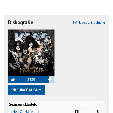
Diskografie
Upravit album
88%
PŘEHRÁT ALBUM
Seznam skladeb:
video
text
karaoke
1. Hell Or Hallelujah