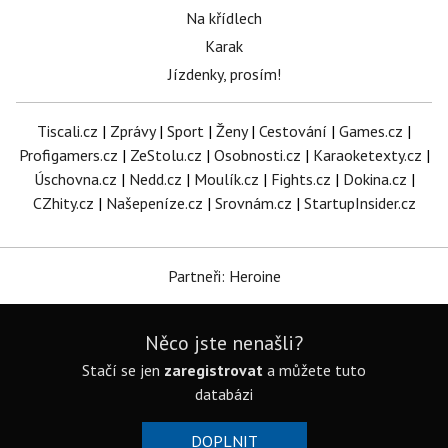
Na křídlech
Karak
Jízdenky, prosím!
Tiscali.cz
|
Zprávy
|
Sport
|
Ženy
|
Cestování
|
Games.cz
|
Profigamers.cz
|
ZeStolu.cz
|
Osobnosti.cz
|
Karaoketexty.cz
|
Úschovna.cz
|
Nedd.cz
|
Moulík.cz
|
Fights.cz
|
Dokina.cz
|
CZhity.cz
|
Našepeníze.cz
|
Srovnám.cz
|
StartupInsider.cz
Partneři: Heroine
Něco jste nenašli?
Stačí se jen
zaregistrovat
a můžete tuto
databázi
DOPLNIT