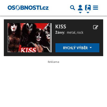
KISS
Žánry:
metal
,
rock
RYCHLÝ VÝBĚR