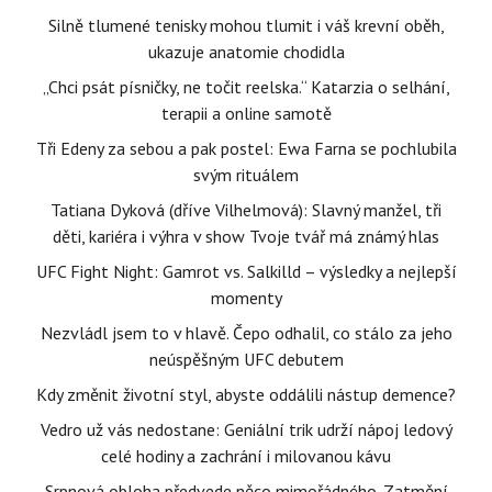
Silně tlumené tenisky mohou tlumit i váš krevní oběh,
ukazuje anatomie chodidla
„Chci psát písničky, ne točit reelska.“ Katarzia o selhání,
terapii a online samotě
Tři Edeny za sebou a pak postel: Ewa Farna se pochlubila
svým rituálem
Tatiana Dyková (dříve Vilhelmová): Slavný manžel, tři
děti, kariéra i výhra v show Tvoje tvář má známý hlas
UFC Fight Night: Gamrot vs. Salkilld – výsledky a nejlepší
momenty
Nezvládl jsem to v hlavě. Čepo odhalil, co stálo za jeho
neúspěšným UFC debutem
Kdy změnit životní styl, abyste oddálili nástup demence?
Vedro už vás nedostane: Geniální trik udrží nápoj ledový
celé hodiny a zachrání i milovanou kávu
Srpnová obloha předvede něco mimořádného. Zatmění