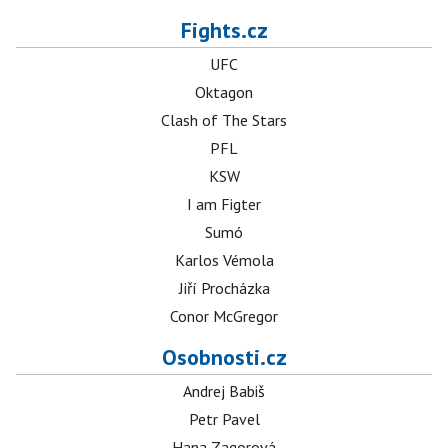
Fights.cz
UFC
Oktagon
Clash of The Stars
PFL
KSW
I am Figter
Sumó
Karlos Vémola
Jiří Procházka
Conor McGregor
Osobnosti.cz
Andrej Babiš
Petr Pavel
Hana Zagorová