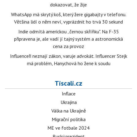
dokazovat, že žije
WhatsApp má skrytý koš, který žere gigabajty v telefonu.
Většina lidí o něm neví, vyprázdnit ho trvá 30 sekund
Indie odmítá americkou „černou skříňku". Na F-35
připravena je, ale vadí jí tajný systém a astronomická
cena za provoz
Influenceři neznají zákon, varuje advokát. Influencer Stejk
má problém, Hanychová ho žene k soudu
Tiscali.cz
Inflace
Ukrajina
Válka na Ukrajině
Migrační politika
ME ve fotbale 2024
Ruský prezident