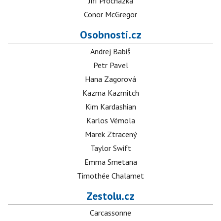
Jiří Procházka
Conor McGregor
Osobnosti.cz
Andrej Babiš
Petr Pavel
Hana Zagorová
Kazma Kazmitch
Kim Kardashian
Karlos Vémola
Marek Ztracený
Taylor Swift
Emma Smetana
Timothée Chalamet
Zestolu.cz
Carcassonne