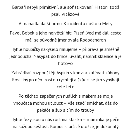
Barbaři nebyli primitivní, ale sofistikovaní. Historii totiž
psali vítězové
AI napadla další firmu. K incidentu došlo u Mety
Pavel Bobek a jeho největší hit: Píseň „Veď mě dál, cesto
má“ se původně jmenovala Rododendron
Tyhle houbičky nakyselo milujeme – příprava je směšně
jednoduchá. Nasypat do hrnce, uvařit, naplnit sklenice a je
hotovo
Zahrádkáři rozpouštějí Aspirin v konvi a zalévají záhony.
Rostliny po něm rostou rychleji a škůdci se jim vyhýbají
celé léto
Po těchto zapečených nudlích s mákem se moje
vnoučata mohou utlouct – vše stačí smíchat, dát do
pekáče a šup s tím do trouby
Tyhle řezy jsou u nás rodinná klasika – maminka je peče
na každou sešlost. Korpus si určitě uložte, je dokonalý