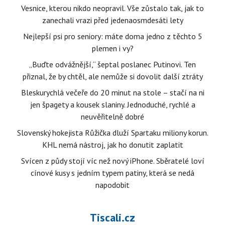
Vesnice, kterou nikdo neopravil. Vše zůstalo tak, jak to
zanechali vrazi před jedenaosmdesáti lety
Nejlepší psi pro seniory: máte doma jedno z těchto 5
plemen i vy?
„Buďte odvážnější,“ šeptal poslanec Putinovi. Ten
přiznal, že by chtěl, ale nemůže si dovolit další ztráty
Bleskurychlá večeře do 20 minut na stole – stačí na ni
jen špagety a kousek slaniny. Jednoduché, rychlé a
neuvěřitelně dobré
Slovenský hokejista Růžička dluží Spartaku miliony korun.
KHL nemá nástroj, jak ho donutit zaplatit
Svícen z půdy stojí víc než nový iPhone. Sběratelé loví
cínové kusy s jedním typem patiny, která se nedá
napodobit
Tiscali.cz