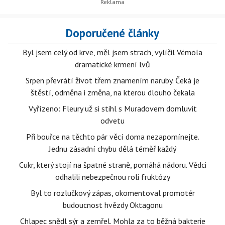
Doporučené články
Byl jsem celý od krve, měl jsem strach, vylíčil Vémola
dramatické krmení lvů
Srpen převrátí život třem znamením naruby. Čeká je
štěstí, odměna i změna, na kterou dlouho čekala
Vyřízeno: Fleury už si stihl s Muradovem domluvit
odvetu
Při bouřce na těchto pár věcí doma nezapomínejte.
Jednu zásadní chybu dělá téměř každý
Cukr, který stojí na špatné straně, pomáhá nádoru. Vědci
odhalili nebezpečnou roli fruktózy
Byl to rozlučkový zápas, okomentoval promotér
budoucnost hvězdy Oktagonu
Chlapec snědl sýr a zemřel. Mohla za to běžná bakterie