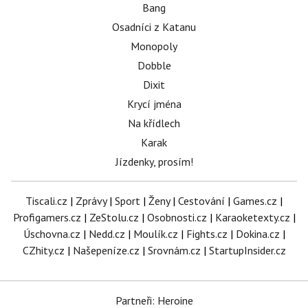
Bang
Osadníci z Katanu
Monopoly
Dobble
Dixit
Krycí jména
Na křídlech
Karak
Jízdenky, prosím!
Tiscali.cz
|
Zprávy
|
Sport
|
Ženy
|
Cestování
|
Games.cz
|
Profigamers.cz
|
ZeStolu.cz
|
Osobnosti.cz
|
Karaoketexty.cz
|
Úschovna.cz
|
Nedd.cz
|
Moulík.cz
|
Fights.cz
|
Dokina.cz
|
CZhity.cz
|
Našepeníze.cz
|
Srovnám.cz
|
StartupInsider.cz
Partneři: Heroine