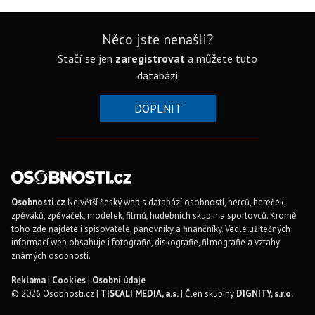
Něco jste nenašli?
Stačí se jen
zaregistrovat
a můžete tuto
databázi
DOPLNIT
Osobnosti.cz
Největší český web s databází osobností, herců, hereček,
zpěváků, zpěvaček, modelek, filmů, hudebních skupin a sportovců. Kromě
toho zde najdete i spisovatele, panovníky a finančníky. Vedle užitečných
informací web obsahuje i fotografie, diskografie, filmografie a vztahy
známých osobností.
Reklama
|
Cookies
|
Osobní údaje
© 2026 Osobnosti.cz |
TISCALI MEDIA, a.s.
| Člen skupiny
DIGNITY, s.r.o.