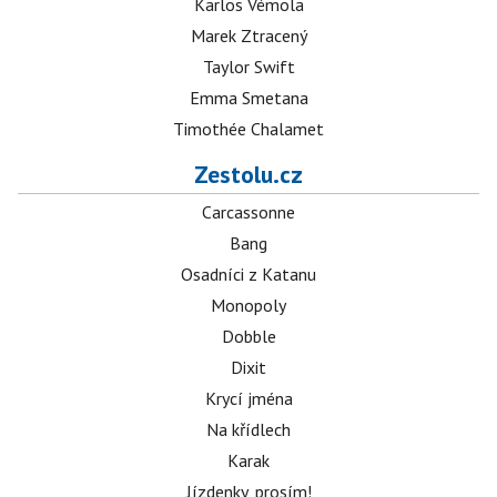
Karlos Vémola
Marek Ztracený
Taylor Swift
Emma Smetana
Timothée Chalamet
Zestolu.cz
Carcassonne
Bang
Osadníci z Katanu
Monopoly
Dobble
Dixit
Krycí jména
Na křídlech
Karak
Jízdenky, prosím!