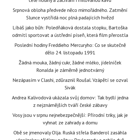
celé hodiny a zachrání i milovanou kávu
Srpnová obloha předvede něco mimořádného. Zatmění
Slunce vystřídá noc plná padajících hvězd
Líbáš jako bůh: Poledňáková dostala stopku, Bartoška
odmítl sportovat a ústřední píseň, která film přerostla
Poslední hodiny Freddieho Mercuryho: Co se skutečně
dělo 24. listopadu 1991
Žádná mouka, žádný cukr, žádné mléko, jídelníček
Ronalda je záměrně jednotvárný
Nezápasím v Clashi, zdůraznil Roušal. Vzápětí se ozval
Sivák
Andrea Kalivodová ukázala svůj domov: Tak bydlí jedna
z nejznámějších tváří české zábavy
Vosy jsou v srpnu nejnebezpečnější: Přírodní triky, jak je
vyhnat ze zahrady a domu
Obě se jmenovaly Olja. Ruská střela Banderol zasáhla