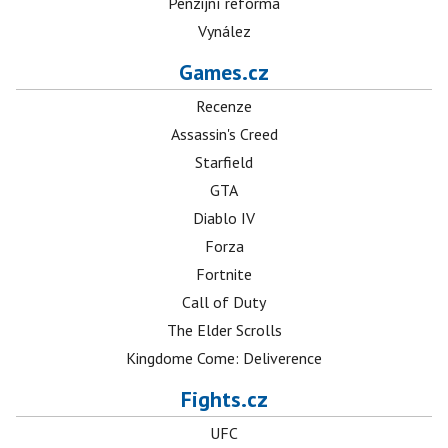
Penzijní reforma
Vynález
Games.cz
Recenze
Assassin's Creed
Starfield
GTA
Diablo IV
Forza
Fortnite
Call of Duty
The Elder Scrolls
Kingdome Come: Deliverence
Fights.cz
UFC