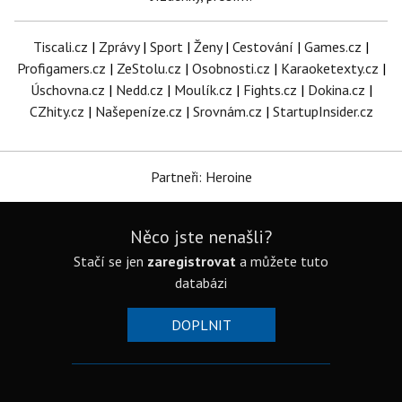
Tiscali.cz
|
Zprávy
|
Sport
|
Ženy
|
Cestování
|
Games.cz
|
Profigamers.cz
|
ZeStolu.cz
|
Osobnosti.cz
|
Karaoketexty.cz
|
Úschovna.cz
|
Nedd.cz
|
Moulík.cz
|
Fights.cz
|
Dokina.cz
|
CZhity.cz
|
Našepeníze.cz
|
Srovnám.cz
|
StartupInsider.cz
Partneři: Heroine
Něco jste nenašli?
Stačí se jen
zaregistrovat
a můžete tuto
databázi
DOPLNIT