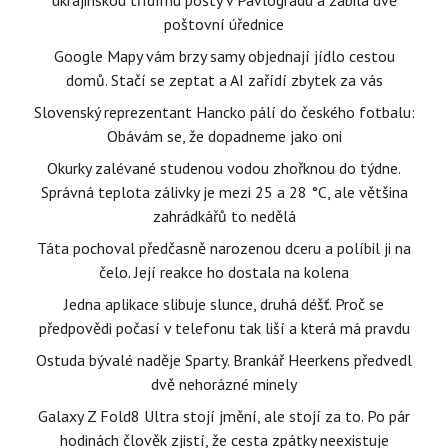
ukrajinskou třídírnu pošty v Pavlogradu a zabila dvě
poštovní úřednice
Google Mapy vám brzy samy objednají jídlo cestou
domů. Stačí se zeptat a AI zařídí zbytek za vás
Slovenský reprezentant Hancko pálí do českého fotbalu:
Obávám se, že dopadneme jako oni
Okurky zalévané studenou vodou zhořknou do týdne.
Správná teplota zálivky je mezi 25 a 28 °C, ale většina
zahrádkářů to nedělá
Táta pochoval předčasně narozenou dceru a políbil ji na
čelo. Její reakce ho dostala na kolena
Jedna aplikace slibuje slunce, druhá déšť. Proč se
předpovědi počasí v telefonu tak liší a která má pravdu
Ostuda bývalé naděje Sparty. Brankář Heerkens předvedl
dvě nehorázné minely
Galaxy Z Fold8 Ultra stojí jmění, ale stojí za to. Po pár
hodinách člověk zjistí, že cesta zpátky neexistuje