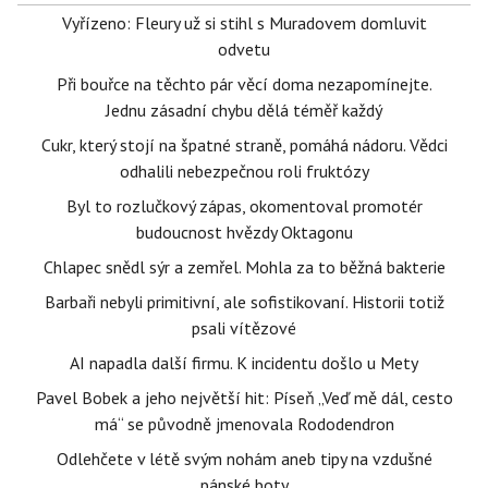
Vyřízeno: Fleury už si stihl s Muradovem domluvit
odvetu
Při bouřce na těchto pár věcí doma nezapomínejte.
Jednu zásadní chybu dělá téměř každý
Cukr, který stojí na špatné straně, pomáhá nádoru. Vědci
odhalili nebezpečnou roli fruktózy
Byl to rozlučkový zápas, okomentoval promotér
budoucnost hvězdy Oktagonu
Chlapec snědl sýr a zemřel. Mohla za to běžná bakterie
Barbaři nebyli primitivní, ale sofistikovaní. Historii totiž
psali vítězové
AI napadla další firmu. K incidentu došlo u Mety
Pavel Bobek a jeho největší hit: Píseň „Veď mě dál, cesto
má“ se původně jmenovala Rododendron
Odlehčete v létě svým nohám aneb tipy na vzdušné
pánské boty