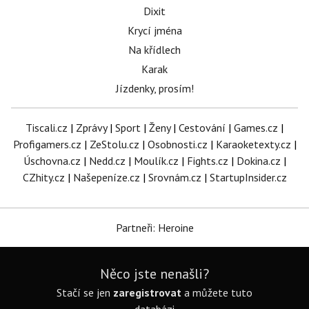
Dixit
Krycí jména
Na křídlech
Karak
Jízdenky, prosím!
Tiscali.cz
|
Zprávy
|
Sport
|
Ženy
|
Cestování
|
Games.cz
|
Profigamers.cz
|
ZeStolu.cz
|
Osobnosti.cz
|
Karaoketexty.cz
|
Úschovna.cz
|
Nedd.cz
|
Moulík.cz
|
Fights.cz
|
Dokina.cz
|
CZhity.cz
|
Našepeníze.cz
|
Srovnám.cz
|
StartupInsider.cz
Partneři: Heroine
Něco jste nenašli?
Stačí se jen
zaregistrovat
a můžete tuto