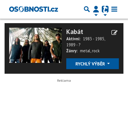
Kabát
Aktivní:
1983 - 1985,
1989 - ?
Žánry:
metal
,
rock
RYCHLÝ VÝBĚR