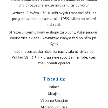
chvíli rozpadne, může mít cenu tisíců korun
„Azbest IT světa“: 70 % světových transakcí běží na
programovacím jazyce z roku 1959. Nikdo ho neumí
nahradit
Střelba u Kremlu kvůli e-shopu za biliony, Putin panikaří.
Wildberries ovládají kavkazské klany a teď po něm jde i
Kyjev
Tato matematická hádanka nachytala už tisíce lidí.
Příklad 18 : 3 + 7 × 5 správně spočítají jen lidé, kteří
znají pořadí operací
Tiscali.cz
Inflace
Ukrajina
Válka na Ukrajině
Migrační politika