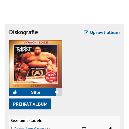
Diskografie
Upravit album
88%
PŘEHRÁT ALBUM
Seznam skladeb:
video
text
karaoke
1. Porcelánový prasata