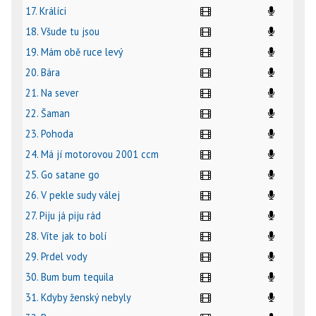
17. Králíci
18. Všude tu jsou
19. Mám obě ruce levý
20. Bára
21. Na sever
22. Šaman
23. Pohoda
24. Má jí motorovou 2001 ccm
25. Go satane go
26. V pekle sudy válej
27. Piju já piju rád
28. Víte jak to bolí
29. Prdel vody
30. Bum bum tequila
31. Kdyby ženský nebyly