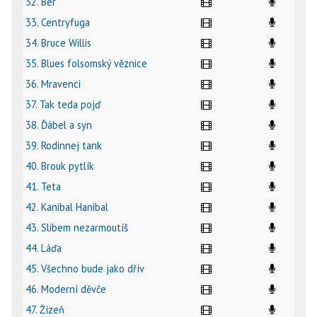
32. Ber
33. Centryfuga
34. Bruce Willis
35. Blues folsomský věznice
36. Mravenci
37. Tak teda pojď
38. Ďábel a syn
39. Rodinnej tank
40. Brouk pytlík
41. Teta
42. Kanibal Hanibal
43. Slibem nezarmoutíš
44. Láďa
45. Všechno bude jako dřív
46. Moderní děvče
47. Žízeň