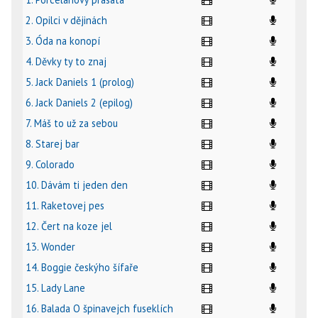
2. Opilci v dějinách
3. Óda na konopí
4. Děvky ty to znaj
5. Jack Daniels 1 (prolog)
6. Jack Daniels 2 (epilog)
7. Máš to už za sebou
8. Starej bar
9. Colorado
10. Dávám ti jeden den
11. Raketovej pes
12. Čert na koze jel
13. Wonder
14. Boggie českýho šífaře
15. Lady Lane
16. Balada O špinavejch fuseklích