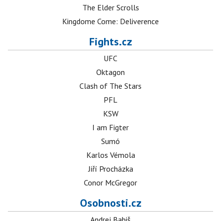
The Elder Scrolls
Kingdome Come: Deliverence
Fights.cz
UFC
Oktagon
Clash of The Stars
PFL
KSW
I am Figter
Sumó
Karlos Vémola
Jiří Procházka
Conor McGregor
Osobnosti.cz
Andrej Babiš