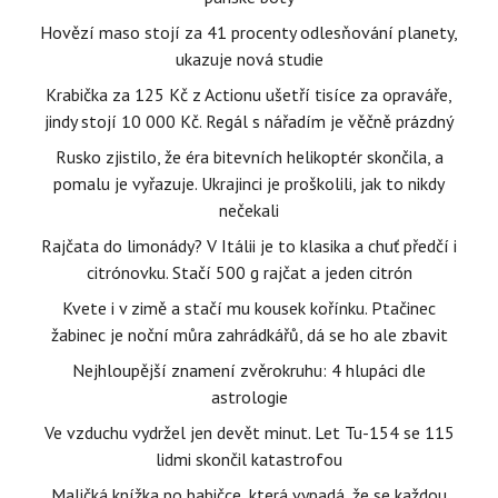
Hovězí maso stojí za 41 procenty odlesňování planety,
ukazuje nová studie
Krabička za 125 Kč z Actionu ušetří tisíce za opraváře,
jindy stojí 10 000 Kč. Regál s nářadím je věčně prázdný
Rusko zjistilo, že éra bitevních helikoptér skončila, a
pomalu je vyřazuje. Ukrajinci je proškolili, jak to nikdy
nečekali
Rajčata do limonády? V Itálii je to klasika a chuť předčí i
citrónovku. Stačí 500 g rajčat a jeden citrón
Kvete i v zimě a stačí mu kousek kořínku. Ptačinec
žabinec je noční můra zahrádkářů, dá se ho ale zbavit
Nejhloupější znamení zvěrokruhu: 4 hlupáci dle
astrologie
Ve vzduchu vydržel jen devět minut. Let Tu-154 se 115
lidmi skončil katastrofou
Maličká knížka po babičce, která vypadá, že se každou