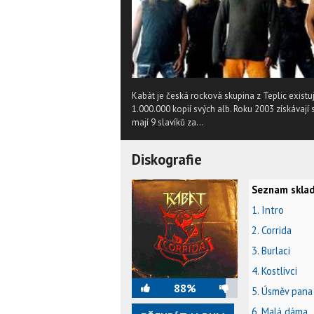
Kabát je česká rocková skupina z Teplic existu
1.000.000 kopií svých alb. Roku 2003 získávají
mají 9 slavíků za...
Diskografie
Seznam sklad
1. Intro
2. Corrida
3. Burlaci
4. Kostlivci
88%
5. Úsměv pana
6. Malá dáma