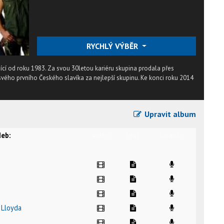
RYCHLÝ VÝBĚR
jící od roku 1983. Za svou 30letou kariéru skupina prodala přes
 svého prvního Českého slavíka za nejlepší skupinu. Ke konci roku 2014
Upravit album
eb:
video
text
karaoke
 Lloyda