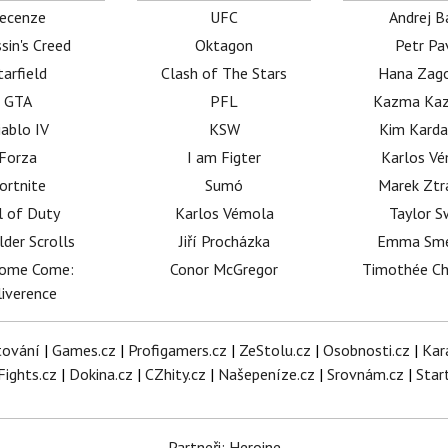
ecenze
UFC
Andrej B
sin's Creed
Oktagon
Petr Pa
tarfield
Clash of The Stars
Hana Zag
GTA
PFL
Kazma Kaz
iablo IV
KSW
Kim Karda
Forza
I am Figter
Karlos V
ortnite
Sumó
Marek Ztr
l of Duty
Karlos Vémola
Taylor S
lder Scrolls
Jiří Procházka
Emma Sm
dome Come:
Conor McGregor
Timothée C
iverence
tování
|
Games.cz
|
Profigamers.cz
|
ZeStolu.cz
|
Osobnosti.cz
|
Kar
Fights.cz
|
Dokina.cz
|
CZhity.cz
|
Našepeníze.cz
|
Srovnám.cz
|
Star
Partneři: Heroine