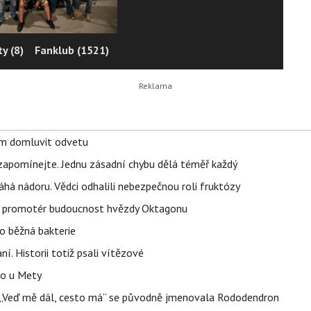
y (8)
Fanklub (1521)
vem domluvit odvetu
zapomínejte. Jednu zásadní chybu dělá téměř každý
áhá nádoru. Vědci odhalili nebezpečnou roli fruktózy
l promotér budoucnost hvězdy Oktagonu
o běžná bakterie
aní. Historii totiž psali vítězové
lo u Mety
eň „Veď mě dál, cesto má“ se původně jmenovala Rododendron