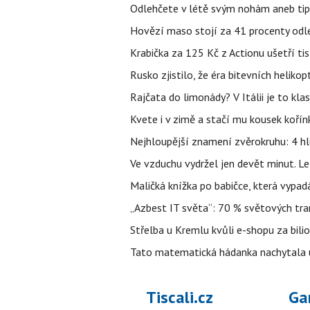
Odlehčete v létě svým nohám aneb tip
Hovězí maso stojí za 41 procenty odle
Krabička za 125 Kč z Actionu ušetří tis
Rusko zjistilo, že éra bitevních helikopt
Rajčata do limonády? V Itálii je to klas
Kvete i v zimě a stačí mu kousek kořín
Nejhloupější znamení zvěrokruhu: 4 hl
Ve vzduchu vydržel jen devět minut. L
Maličká knížka po babičce, která vypad
„Azbest IT světa“: 70 % světových tra
Střelba u Kremlu kvůli e-shopu za bilio
Tato matematická hádanka nachytala už t
Tiscali.cz
Ga