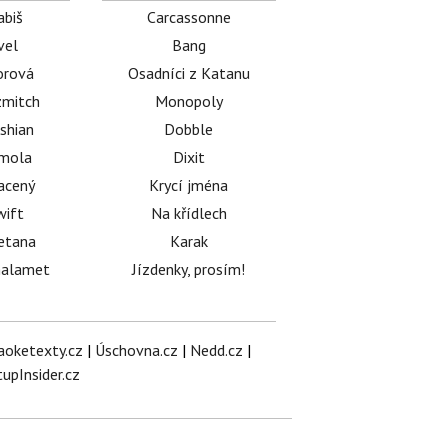
abiš
Carcassonne
vel
Bang
orová
Osadníci z Katanu
mitch
Monopoly
shian
Dobble
émola
Dixit
acený
Krycí jména
wift
Na křídlech
etana
Karak
halamet
Jízdenky, prosím!
aoketexty.cz
|
Úschovna.cz
|
Nedd.cz
|
tupInsider.cz