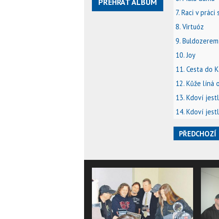
PŘEHRÁT ALBUM
7. Raci v práci s
8. Virtuóz
9. Buldozerem
10. Joy
11. Cesta do 
12. Kůže líná 
13. Kdoví jest
14. Kdoví jestl
PŘEDCHOZÍ