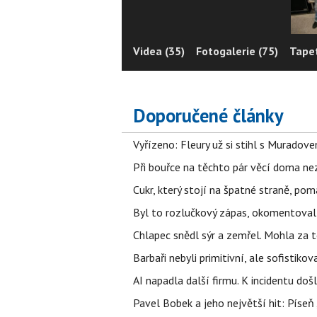
Videa (35)
Fotogalerie (75)
Tapet
Doporučené články
Vyřízeno: Fleury už si stihl s Murado
Při bouřce na těchto pár věcí doma ne
Cukr, který stojí na špatné straně, pom
Byl to rozlučkový zápas, okomentova
Chlapec snědl sýr a zemřel. Mohla za t
Barbaři nebyli primitivní, ale sofistikov
AI napadla další firmu. K incidentu doš
Pavel Bobek a jeho největší hit: Pís