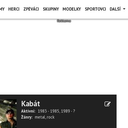
MY
HERCI
ZPĚVÁCI
SKUPINY
MODELKY
SPORTOVCI
DALŠÍ
Kabát
Aktivní:
1983 - 1985, 1989 - ?
Žánry:
metal
,
rock