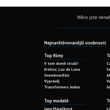
Něco jste nenaš
Nejnavštěvovanější osobnosti
Top filmy
T
V tom domě straší!
C
Erótica: Luz de Luna
S
Snowboarďáci
A
Vyprávěj
V
Transformers Jedna
J
Top modelé
T
Jana Marečková
L