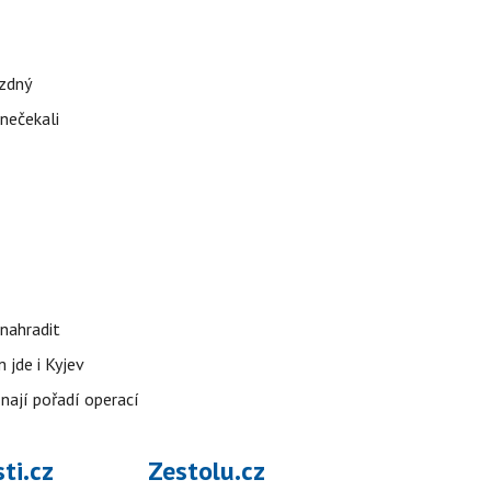
ázdný
 nečekali
nahradit
 jde i Kyjev
znají pořadí operací
ti.cz
Zestolu.cz