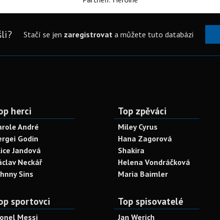
li?
Stačí se jen
zaregistrovat
a můžete tuto databázi
op herci
Top zpěváci
arole André
Miley Cyrus
ergei Godin
Hana Zagorová
lice Jandová
Shakira
áclav Neckář
Helena Vondráčková
ohnny Sins
Maria Baimler
op sportovci
Top spisovatelé
ionel Messi
Jan Werich