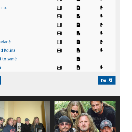
.r.o.
Kadaně
od Kolína
li to samé
i
DALŠÍ