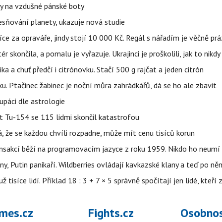
y na vzdušné pánské boty
sňování planety, ukazuje nová studie
íce za opraváře, jindy stojí 10 000 Kč. Regál s nářadím je věčně pr
ér skončila, a pomalu je vyřazuje. Ukrajinci je proškolili, jak to nikdy
ika a chuť předčí i citrónovku. Stačí 500 g rajčat a jeden citrón
ku. Ptačinec žabinec je noční můra zahrádkářů, dá se ho ale zbavit
upáci dle astrologie
et Tu-154 se 115 lidmi skončil katastrofou
á, že se každou chvíli rozpadne, může mít cenu tisíců korun
nsakcí běží na programovacím jazyce z roku 1959. Nikdo ho neumí 
ny, Putin panikaří. Wildberries ovládají kavkazské klany a teď po něm
isíce lidí. Příklad 18 : 3 + 7 × 5 správně spočítají jen lidé, kteří 
mes.cz
Fights.cz
Osobnos