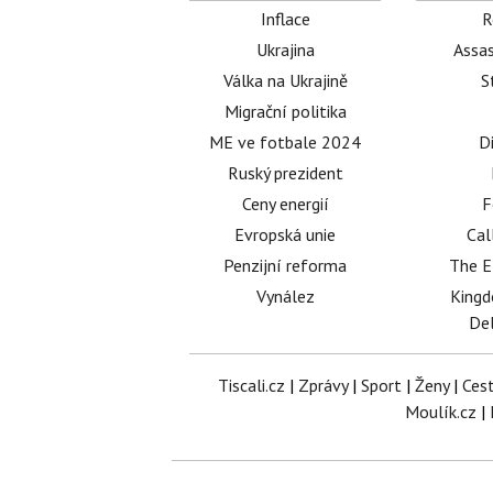
Inflace
R
Ukrajina
Assas
Válka na Ukrajině
S
Migrační politika
ME ve fotbale 2024
D
Ruský prezident
Ceny energií
F
Evropská unie
Cal
Penzijní reforma
The E
Vynález
King
Del
Tiscali.cz
|
Zprávy
|
Sport
|
Ženy
|
Ces
Moulík.cz
|