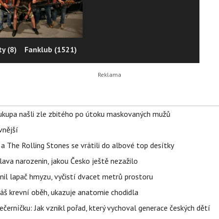
y (8)
Fanklub (1521)
Soukupa našli zle zbitého po útoku maskovaných mužů
vnější
a The Rolling Stones se vrátili do albové top desítky
lava narozenin, jakou Česko ještě nezažilo
nil lapač hmyzu, vyčistí dvacet metrů prostoru
váš krevní oběh, ukazuje anatomie chodidla
černíčku: Jak vznikl pořad, který vychoval generace českých dětí