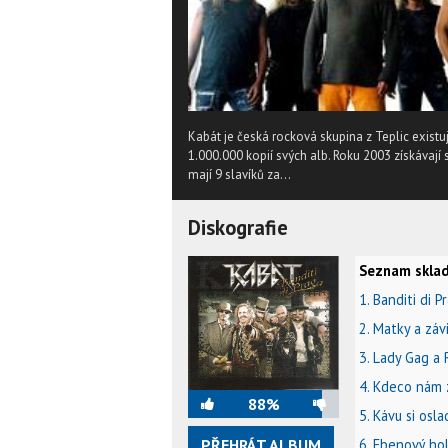
Kabát je česká rocková skupina z Teplic existu
1.000.000 kopií svých alb. Roku 2003 získávají
mají 9 slavíků za...
Diskografie
Seznam sklad
1. Banditi di P
2. Matky a záv
3. Lady Gag a 
4. Kdeco nám
88%
5. Kávu si osla
PŘEHRÁT ALBUM
6. Ebenový ho