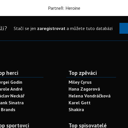
Partneři: Heroine
li?
Stačí se jen
zaregistrovat
a můžete tuto databázi
op herci
Top zpěváci
ergei Godin
Miley Cyrus
arole André
Hana Zagorová
áclav Neckář
Helena Vondráčková
rank Sinatra
Karel Gott
. Brands
Shakira
op sportovci
Top spisovatelé