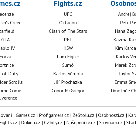
mes.cz
Fights.cz
Osobnos
ecenze
UFC
Andrej B
sin's Creed
Oktagon
Petr Pa
tarfield
Clash of The Stars
Hana Zag
GTA
PFL
Kazma Kaz
iablo IV
KSW
Kim Karda
Forza
I am Figter
Karlos V
ortnite
Sumó
Marek Ztr
l of Duty
Karlos Vémola
Taylor S
lder Scrolls
Jiří Procházka
Emma Sm
dome Come:
Conor McGregor
Timothée C
iverence
tování
|
Games.cz
|
Profigamers.cz
|
ZeStolu.cz
|
Osobnosti.cz
|
Kar
Fights.cz
|
Dokina.cz
|
CZhity.cz
|
Našepeníze.cz
|
Srovnám.cz
|
Star