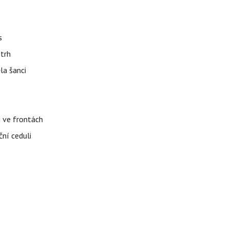
s
 trh
la šanci
i ve frontách
ční ceduli