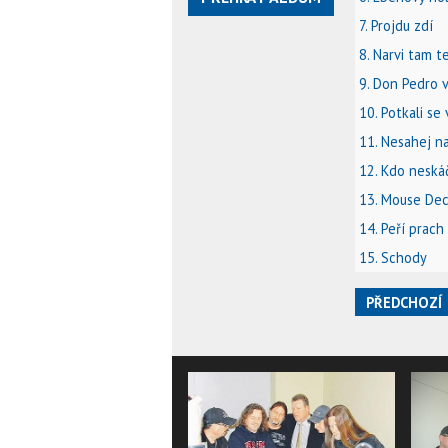
7. Projdu zdí
8. Narvi tam t
9. Don Pedro 
10. Potkali se 
11. Nesahej n
12. Kdo neská
13. Mouse De
14. Peří prach
15. Schody
PŘEDCHOZÍ