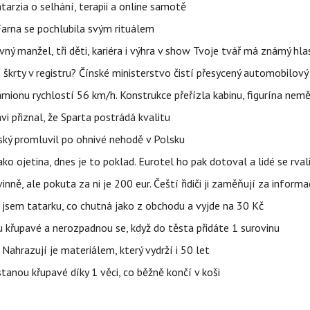
Katarzia o selhání, terapii a online samotě
Farna se pochlubila svým rituálem
ný manžel, tři děti, kariéra i výhra v show Tvoje tvář má známý hla
škrty v registru? Čínské ministerstvo čistí přesycený automobilový
ionu rychlostí 56 km/h. Konstrukce přeřízla kabinu, figurína nemě
vi přiznal, že Sparta postrádá kvalitu
teský promluvil po ohnivé nehodě v Polsku
ako ojetina, dnes je to poklad. Eurotel ho pak dotoval a lidé se rval
ě, ale pokuta za ni je 200 eur. Čeští řidiči ji zaměňují za informa
jsem tatarku, co chutná jako z obchodu a vyjde na 30 Kč
u křupavé a nerozpadnou se, když do těsta přidáte 1 surovinu
 Nahrazují je materiálem, který vydrží i 50 let
stanou křupavé díky 1 věci, co běžně končí v koši