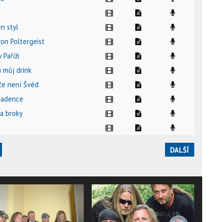
en styl
von Poltergeist
v Paříži
a můj drink
če není Švéd
cadence
 a broky
DALŠÍ