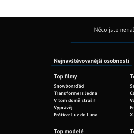
Něco jste nenaš
Nejnavštěvovanější osobnosti
Top filmy
T
Snowboarďáci
S
Transformers Jedna
C
V tom domě straší!
V
Vyprávěj
F
Erótica: Luz de Luna
X
Top modelé
T