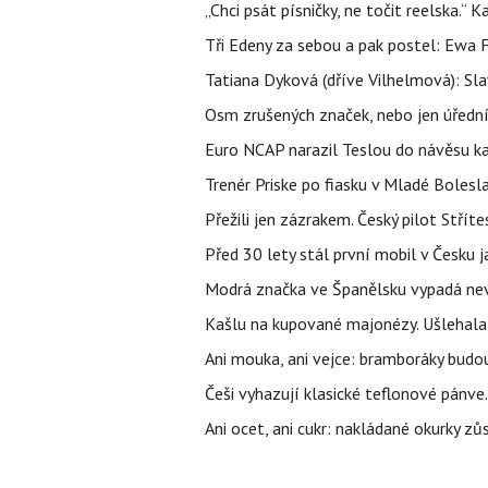
„Chci psát písničky, ne točit reelska.“ 
Tři Edeny za sebou a pak postel: Ewa 
Tatiana Dyková (dříve Vilhelmová): Slav
Osm zrušených značek, nebo jen úřední 
Euro NCAP narazil Teslou do návěsu kam
Trenér Priske po fiasku v Mladé Bolesla
Přežili jen zázrakem. Český pilot Stří
Před 30 lety stál první mobil v Česku j
Modrá značka ve Španělsku vypadá nevinn
Kašlu na kupované majonézy. Ušlehala 
Ani mouka, ani vejce: bramboráky budo
Češi vyhazují klasické teflonové pánve.
Ani ocet, ani cukr: nakládané okurky zů