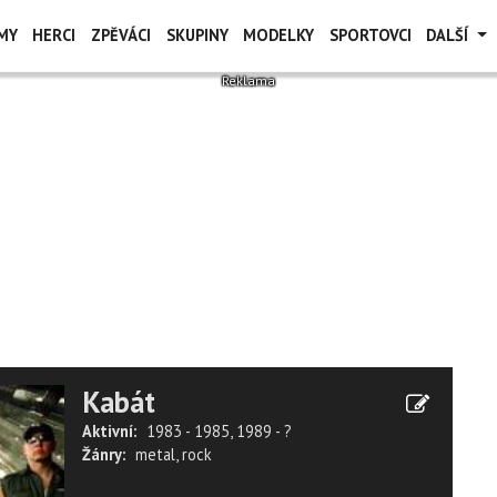
MY
HERCI
ZPĚVÁCI
SKUPINY
MODELKY
SPORTOVCI
DALŠÍ
Kabát
Aktivní:
1983 - 1985, 1989 - ?
Žánry:
metal
,
rock