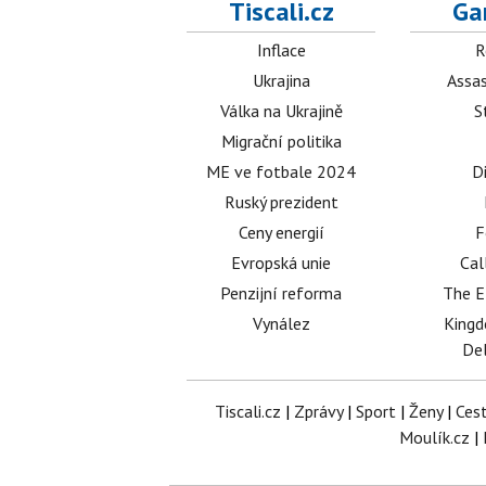
Tiscali.cz
Ga
Inflace
R
Ukrajina
Assas
Válka na Ukrajině
S
Migrační politika
ME ve fotbale 2024
D
Ruský prezident
Ceny energií
F
Evropská unie
Cal
Penzijní reforma
The E
Vynález
King
Del
Tiscali.cz
|
Zprávy
|
Sport
|
Ženy
|
Ces
Moulík.cz
|