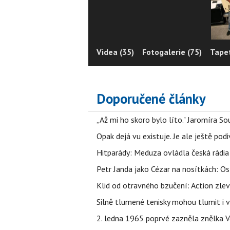
Videa (35)
Fotogalerie (75)
Tapet
Doporučené články
„Až mi ho skoro bylo líto." Jaromíra 
Opak dejá vu existuje. Je ale ještě podi
Hitparády: Meduza ovládla česká rádia 
Petr Janda jako Cézar na nosítkách: Os
Klid od otravného bzučení: Action zlev
Silně tlumené tenisky mohou tlumit i 
2. ledna 1965 poprvé zazněla znělka Ve