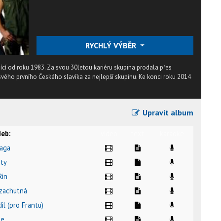
RYCHLÝ VÝBĚR
jící od roku 1983. Za svou 30letou kariéru skupina prodala přes
 svého prvního Českého slavíka za nejlepší skupinu. Ke konci roku 2014
Upravit album
eb:
video
text
karaoke
raga
ity
Rin
 zachutná
dil (pro Frantu)
le