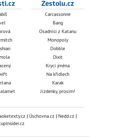
ti.cz
Zestolu.cz
abiš
Carcassonne
vel
Bang
orová
Osadníci z Katanu
mitch
Monopoly
shian
Dobble
émola
Dixit
acený
Krycí jména
wift
Na křídlech
etana
Karak
halamet
Jízdenky, prosím!
aoketexty.cz
|
Úschovna.cz
|
Nedd.cz
|
tupInsider.cz