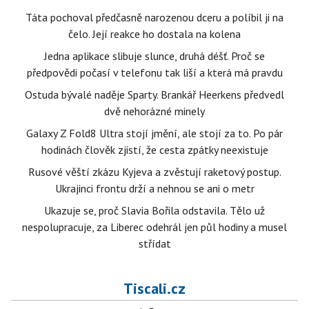
Táta pochoval předčasně narozenou dceru a políbil ji na
čelo. Její reakce ho dostala na kolena
Jedna aplikace slibuje slunce, druhá déšť. Proč se
předpovědi počasí v telefonu tak liší a která má pravdu
Ostuda bývalé naděje Sparty. Brankář Heerkens předvedl
dvě nehorázné minely
Galaxy Z Fold8 Ultra stojí jmění, ale stojí za to. Po pár
hodinách člověk zjistí, že cesta zpátky neexistuje
Rusové věští zkázu Kyjeva a zvěstují raketový postup.
Ukrajinci frontu drží a nehnou se ani o metr
Ukazuje se, proč Slavia Bořila odstavila. Tělo už
nespolupracuje, za Liberec odehrál jen půl hodiny a musel
střídat
Tiscali.cz