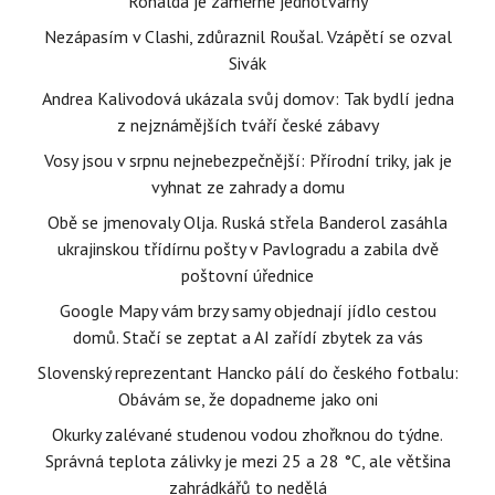
Ronalda je záměrně jednotvárný
Nezápasím v Clashi, zdůraznil Roušal. Vzápětí se ozval
Sivák
Andrea Kalivodová ukázala svůj domov: Tak bydlí jedna
z nejznámějších tváří české zábavy
Vosy jsou v srpnu nejnebezpečnější: Přírodní triky, jak je
vyhnat ze zahrady a domu
Obě se jmenovaly Olja. Ruská střela Banderol zasáhla
ukrajinskou třídírnu pošty v Pavlogradu a zabila dvě
poštovní úřednice
Google Mapy vám brzy samy objednají jídlo cestou
domů. Stačí se zeptat a AI zařídí zbytek za vás
Slovenský reprezentant Hancko pálí do českého fotbalu:
Obávám se, že dopadneme jako oni
Okurky zalévané studenou vodou zhořknou do týdne.
Správná teplota zálivky je mezi 25 a 28 °C, ale většina
zahrádkářů to nedělá