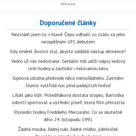
Doporučené články
Nezvládl jsem to v hlavě. Čepo odhalil, co stálo za jeho
neúspěšným UFC debutem
Kdy změnit životní styl, abyste oddálili nástup demence?
Vedro už vás nedostane: Geniální trik udrží nápoj ledový
celé hodiny a zachrání i milovanou kávu
Srpnová obloha předvede něco mimořádného. Zatmění
Slunce vystřídá noc plná padajících hvězd
Líbáš jako bůh: Poledňáková dostala stopku, Bartoška
odmítl sportovat a ústřední píseň, která film přerostla
Poslední hodiny Freddieho Mercuryho: Co se skutečně
dělo 24. listopadu 1991
Žádná mouka, žádný cukr, žádné mléko, jídelníček