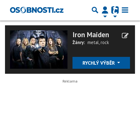
Iron Maiden
Žánry:
metal
,
rock
RYCHLÝ VÝBĚR