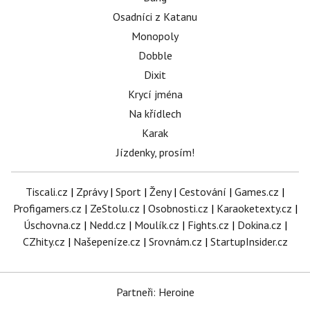
Osadníci z Katanu
Monopoly
Dobble
Dixit
Krycí jména
Na křídlech
Karak
Jízdenky, prosím!
Tiscali.cz
|
Zprávy
|
Sport
|
Ženy
|
Cestování
|
Games.cz
|
Profigamers.cz
|
ZeStolu.cz
|
Osobnosti.cz
|
Karaoketexty.cz
|
Úschovna.cz
|
Nedd.cz
|
Moulík.cz
|
Fights.cz
|
Dokina.cz
|
CZhity.cz
|
Našepeníze.cz
|
Srovnám.cz
|
StartupInsider.cz
Partneři: Heroine