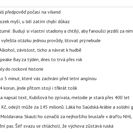
ili předpověď počasí na víkend
ozek myší, u lidí zatím chybí důkaz
urné: Budují si vlastní stadiony a chtějí, aby fanoušci jezdili za nim
 vyřešila otázku jednou provždy, litovat prý nebude
Alkohol, závislost, ticho a návrat k hudbě
apeake Bay za týden, dnes to trvá přes rok
ly do rockové historie
o 5 minut, které vás zachrání před letní angínou
orun, jinde přitom stojí i třikrát tolik
napsal text, Kubišová ho zpívala, melodie je stará přes 400 let
ů Kč, odejít může za 145 milionů. Láká ho Saúdská Arábie a solidní 
oldavana. Skauti ho označili za nejhoršího bruslaře v draftu NHL
ní pas. Šéf svazu se chlácholí, že výchova zůstává ruská