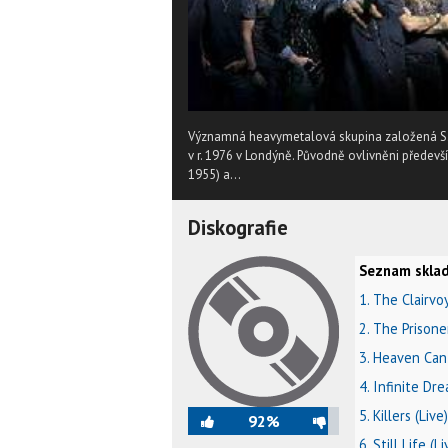
Významná heavymetalová skupina založená S. Ha
v r. 1976 v Londýně. Původně ovlivněni předevš
1955) a...
Diskografie
Seznam sklad
1. The Clairvo
2. The Prisoner
3. Heaven Can 
4. Infinite Dre
5. Killers (Live)
92%
6. Still Life (Li