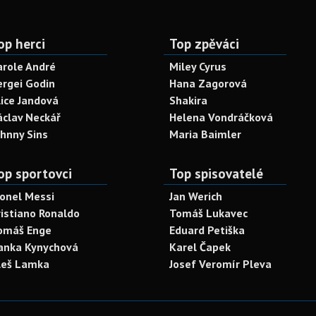
op herci
Top zpěváci
arole André
Miley Cyrus
ergei Godin
Hana Zagorová
lice Jandová
Shakira
áclav Neckář
Helena Vondráčková
ohnny Sins
Maria Baimler
op sportovci
Top spisovatelé
ionel Messi
Jan Werich
ristiano Ronaldo
Tomáš Lukavec
omáš Enge
Eduard Petiška
anka Kynychová
Karel Čapek
leš Lamka
Josef Veromír Pleva