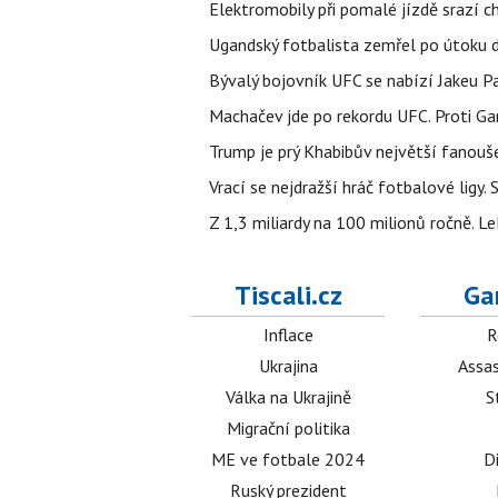
Elektromobily při pomalé jízdě srazí c
Ugandský fotbalista zemřel po útoku 
Bývalý bojovník UFC se nabízí Jakeu P
Machačev jde po rekordu UFC. Proti G
Trump je prý Khabibův největší fanouše
Vrací se nejdražší hráč fotbalové ligy.
Z 1,3 miliardy na 100 milionů ročně. 
Tiscali.cz
Ga
Inflace
R
Ukrajina
Assas
Válka na Ukrajině
S
Migrační politika
ME ve fotbale 2024
D
Ruský prezident