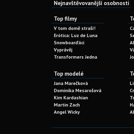
Nejnavštěvovanější osobnosti
Top filmy
T
V tom domě straší!
C
Erótica: Luz de Luna
S
Snowboarďáci
A
Vyprávěj
V
Transformers Jedna
J
Top modelé
T
Jana Marečková
L
Dominika Mesarošová
C
Kim Kardashian
T
Martin Zach
H
Angel Wicky
A