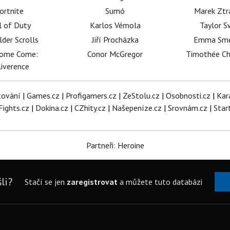
ortnite
Sumó
Marek Ztr
l of Duty
Karlos Vémola
Taylor S
lder Scrolls
Jiří Procházka
Emma Sm
dome Come:
Conor McGregor
Timothée C
iverence
tování
|
Games.cz
|
Profigamers.cz
|
ZeStolu.cz
|
Osobnosti.cz
|
Kar
Fights.cz
|
Dokina.cz
|
CZhity.cz
|
Našepeníze.cz
|
Srovnám.cz
|
Star
Partneři: Heroine
li?
Stačí se jen
zaregistrovat
a můžete tuto databázi