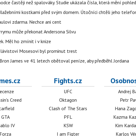
hodce častěji než spalováky. Studie ukázala čísla, která mění pohle
dlažebními kostkami před svým domem. Útočníci chtěli jeho telefo
aulovi zdarma. Nechce ani cent
arrymu může překonat Andersona Silvu
k. Měl ho zmínit i v knize
 Slávistovi Mosesovi byl prominut trest
LeBron James ve 41 letech obětoval peníze, aby předběhl Jordana
mes.cz
Fights.cz
Osobnos
ecenze
UFC
Andrej B
sin's Creed
Oktagon
Petr Pa
tarfield
Clash of The Stars
Hana Zag
GTA
PFL
Kazma Kaz
iablo IV
KSW
Kim Karda
Forza
I am Figter
Karlos V