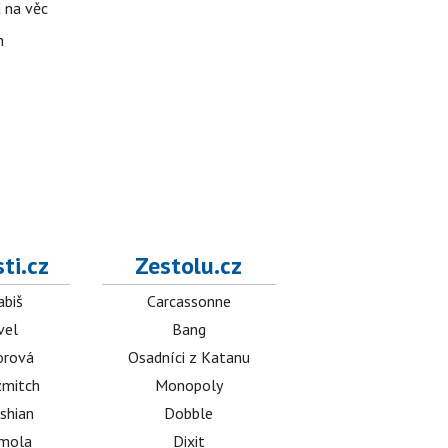
d na věc
n
ti.cz
Zestolu.cz
abiš
Carcassonne
vel
Bang
orová
Osadníci z Katanu
mitch
Monopoly
shian
Dobble
émola
Dixit