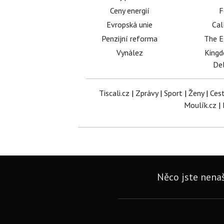
Ceny energií
F
Evropská unie
Cal
Penzijní reforma
The E
Vynález
King
Del
Tiscali.cz
|
Zprávy
|
Sport
|
Ženy
|
Ces
Moulík.cz
|
Něco jste nenaš