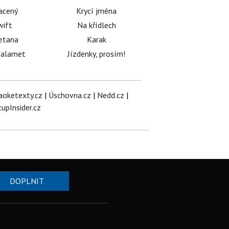
acený
Krycí jména
wift
Na křídlech
etana
Karak
halamet
Jízdenky, prosím!
aoketexty.cz
|
Úschovna.cz
|
Nedd.cz
|
tupInsider.cz
DOPLNIT