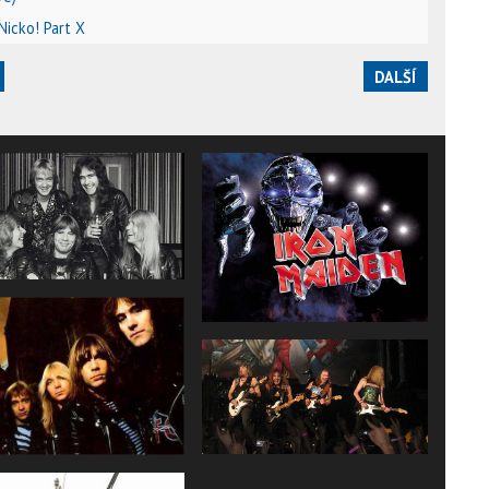
 Nicko! Part X
DALŠÍ