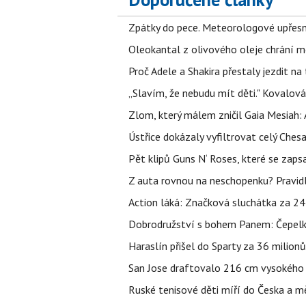
Zpátky do pece. Meteorologové upřesn
Oleokantal z olivového oleje chrání m
Proč Adele a Shakira přestaly jezdit na t
„Slavím, že nebudu mít děti." Kovalová
Zlom, který málem zničil Gaia Mesiah: 
Ústřice dokázaly vyfiltrovat celý Ches
Pět klipů Guns N‘ Roses, které se zapsa
Z auta rovnou na neschopenku? Pravidl
Action láká: Značková sluchátka za 244 k
Dobrodružství s bohem Panem: Čepelka 
Haraslín přišel do Sparty za 36 milion
San Jose draftovalo 216 cm vysokého M
Ruské tenisové děti míří do Česka a mě