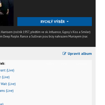
RYCHLÝ VÝBĚR
rrisem (ročník 1957, předtím ve sk. Influence, Gypsy´s Kiss a Smiler)
ím Deep Purple. Rance a Sullivan jsou brzy nahrazeni Murrayem (nar.
Upravit album
eb:
video
text
karaoke
yant (Live)
 (Live)
Wait (Live)
ams (Live)
ve)