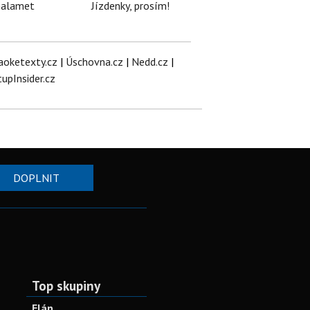
halamet
Jízdenky, prosím!
aoketexty.cz
|
Úschovna.cz
|
Nedd.cz
|
tupInsider.cz
DOPLNIT
Top skupiny
Elán