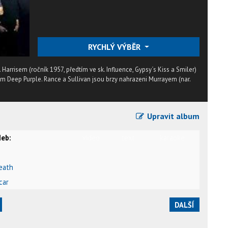
RYCHLÝ VÝBĚR
rrisem (ročník 1957, předtím ve sk. Influence, Gypsy´s Kiss a Smiler)
ím Deep Purple. Rance a Sullivan jsou brzy nahrazeni Murrayem (nar.
Upravit album
eb:
video
text
karaoke
eath
car
DALŠÍ