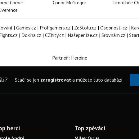
dome Come:
Conor McGregor
Timothée C
iverence
tování
|
Games.cz
|
Profigamers.cz
|
ZeStolu.cz
|
Osobnosti.cz
|
Kar
Fights.cz
|
Dokina.cz
|
CZhity.cz
|
Našepeníze.cz
|
Srovnám.cz
|
Star
Partneři: Heroine
li?
Stačí se jen
zaregistrovat
a můžete tuto databázi
op herci
Top zpěváci
arole André
Miley Cyrus