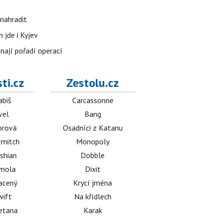
nahradit
 jde i Kyjev
znají pořadí operací
ti.cz
Zestolu.cz
abiš
Carcassonne
vel
Bang
orová
Osadníci z Katanu
mitch
Monopoly
shian
Dobble
émola
Dixit
acený
Krycí jména
wift
Na křídlech
etana
Karak