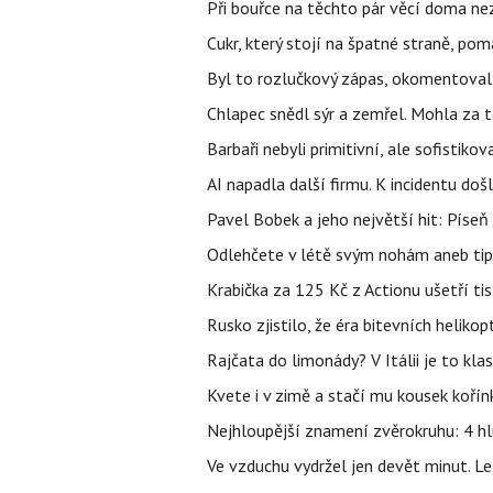
Při bouřce na těchto pár věcí doma ne
Cukr, který stojí na špatné straně, pom
Byl to rozlučkový zápas, okomentova
Chlapec snědl sýr a zemřel. Mohla za t
Barbaři nebyli primitivní, ale sofistikov
AI napadla další firmu. K incidentu doš
Pavel Bobek a jeho největší hit: Pís
Odlehčete v létě svým nohám aneb tip
Krabička za 125 Kč z Actionu ušetří tis
Rusko zjistilo, že éra bitevních helikopt
Rajčata do limonády? V Itálii je to klas
Kvete i v zimě a stačí mu kousek kořín
Nejhloupější znamení zvěrokruhu: 4 hl
Ve vzduchu vydržel jen devět minut. L