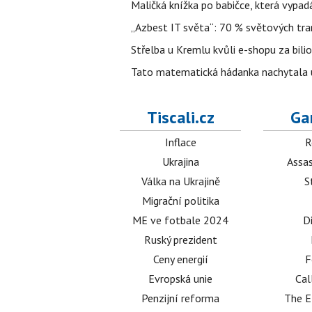
Maličká knížka po babičce, která vypad
„Azbest IT světa“: 70 % světových tra
Střelba u Kremlu kvůli e-shopu za bilio
Tato matematická hádanka nachytala už t
Tiscali.cz
Ga
Inflace
R
Ukrajina
Assas
Válka na Ukrajině
S
Migrační politika
ME ve fotbale 2024
D
Ruský prezident
Ceny energií
F
Evropská unie
Cal
Penzijní reforma
The E