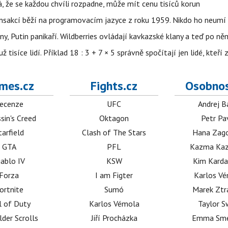
á, že se každou chvíli rozpadne, může mít cenu tisíců korun
nsakcí běží na programovacím jazyce z roku 1959. Nikdo ho neumí 
ny, Putin panikaří. Wildberries ovládají kavkazské klany a teď po něm
isíce lidí. Příklad 18 : 3 + 7 × 5 správně spočítají jen lidé, kteří 
mes.cz
Fights.cz
Osobnos
ecenze
UFC
Andrej B
sin's Creed
Oktagon
Petr Pa
tarfield
Clash of The Stars
Hana Zag
GTA
PFL
Kazma Kaz
iablo IV
KSW
Kim Karda
Forza
I am Figter
Karlos V
ortnite
Sumó
Marek Ztr
l of Duty
Karlos Vémola
Taylor S
lder Scrolls
Jiří Procházka
Emma Sm