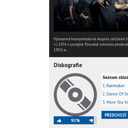
Významná heavymetalová skupina založená S. Ha
v r. 1976 v Londýně. Původně ovlivněni předevš
1955) a...
Diskografie
Seznam sklad
1. Rainmaker
2. Dance Of D
3. More Tea Vi
PŘEDCHOZÍ
92%