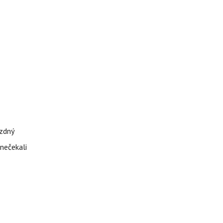
ázdný
 nečekali