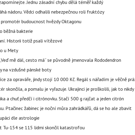
zapomínejte. Jednu zásadní chybu dělá téměř každý
áhá nádoru. Vědci odhalili nebezpečnou roli fruktózy
l promotér budoucnost hvězdy Oktagonu
o běžná bakterie
aní. Historii totiž psali vítězové
lo u Mety
eň „Veď mě dál, cesto má“ se původně jmenovala Rododendron
y na vzdušné pánské boty
íce za opraváře, jindy stojí 10 000 Kč. Regál s nářadím je věčně pr
ér skončila, a pomalu je vyřazuje. Ukrajinci je proškolili, jak to nikdy
ika a chuť předčí i citrónovku. Stačí 500 g rajčat a jeden citrón
ku. Ptačinec žabinec je noční můra zahrádkářů, dá se ho ale zbavit
upáci dle astrologie
et Tu-154 se 115 lidmi skončil katastrofou