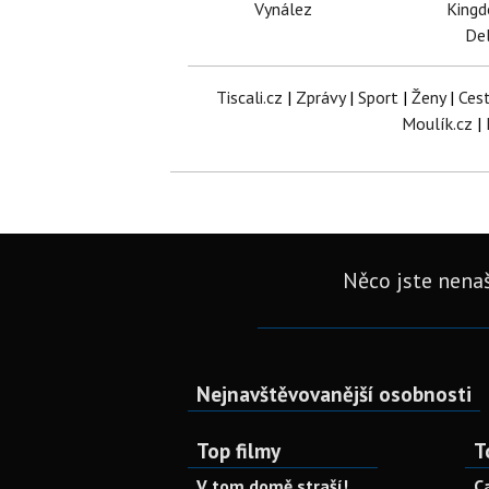
Vynález
King
Del
Tiscali.cz
|
Zprávy
|
Sport
|
Ženy
|
Ces
Moulík.cz
|
Něco jste nenaš
Nejnavštěvovanější osobnosti
Top filmy
T
V tom domě straší!
C