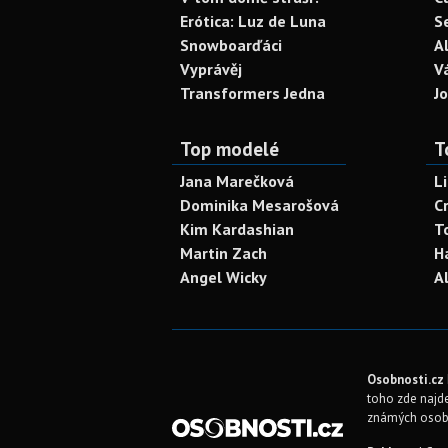
Erótica: Luz de Luna
S
Snowboarďáci
A
Vyprávěj
V
Transformers Jedna
J
Top modelé
T
Jana Marečková
L
Dominika Mesarošová
C
Kim Kardashian
T
Martin Zach
H
Angel Wicky
A
Osobnosti.cz
toho zde najde
známých osob