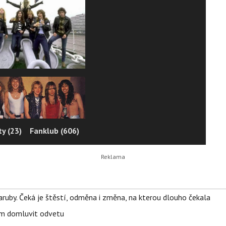
y (23)
Fanklub (606)
ruby. Čeká je štěstí, odměna i změna, na kterou dlouho čekala
vem domluvit odvetu