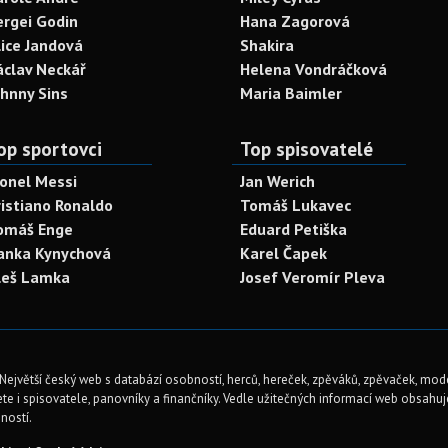
ergei Godin
Hana Zagorová
lice Jandová
Shakira
áclav Neckář
Helena Vondráčková
ohnny Sins
Maria Baimler
op sportovci
Top spisovatelé
ionel Messi
Jan Werich
ristiano Ronaldo
Tomáš Lukavec
omáš Enge
Eduard Petiška
anka Kynychová
Karel Čapek
leš Lamka
Josef Veromír Pleva
Největší český web s databází osobností, herců, hereček, zpěváků, zpěvaček, mod
te i spisovatele, panovníky a finančníky. Vedle užitečných informací web obsahuje 
ností.