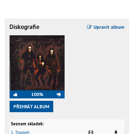
Diskografie
Upravit album
100%
PŘEHRÁT ALBUM
Seznam skladeb:
video
text
karaoke
1. Triumph