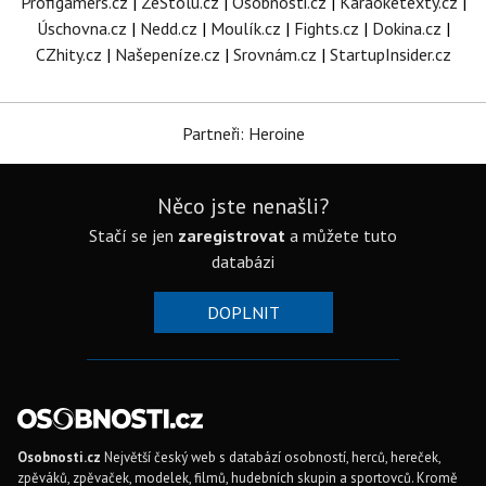
Profigamers.cz
|
ZeStolu.cz
|
Osobnosti.cz
|
Karaoketexty.cz
|
Úschovna.cz
|
Nedd.cz
|
Moulík.cz
|
Fights.cz
|
Dokina.cz
|
CZhity.cz
|
Našepeníze.cz
|
Srovnám.cz
|
StartupInsider.cz
Partneři: Heroine
Něco jste nenašli?
Stačí se jen
zaregistrovat
a můžete tuto
databázi
DOPLNIT
Osobnosti.cz
Největší český web s databází osobností, herců, hereček,
zpěváků, zpěvaček, modelek, filmů, hudebních skupin a sportovců. Kromě