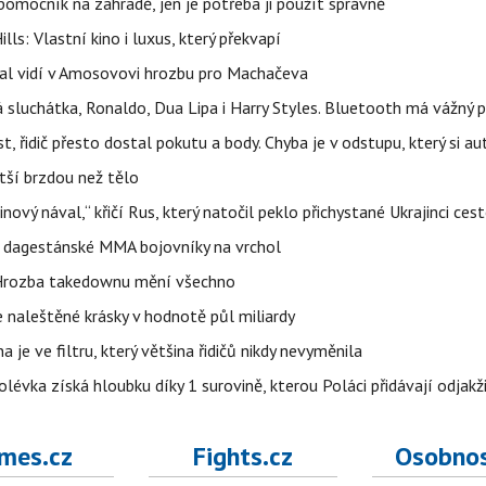
ý pomocník na zahradě, jen je potřeba ji použít správně
s: Vlastní kino i luxus, který překvapí
idal vidí v Amosovovi hrozbu pro Machačeva
á sluchátka, Ronaldo, Dua Lipa i Harry Styles. Bluetooth má vážný
 řidič přesto dostal pokutu a body. Chyba je v odstupu, který si a
tší brzdou než tělo
inový nával,“ křičí Rus, který natočil peklo přichystané Ukrajinci ce
o dagestánské MMA bojovníky na vrchol
. Hrozba takedownu mění všechno
 naleštěné krásky v hodnotě půl miliardy
 je ve filtru, který většina řidičů nikdy nevyměnila
lévka získá hloubku díky 1 surovině, kterou Poláci přidávají odjakž
mes.cz
Fights.cz
Osobnos