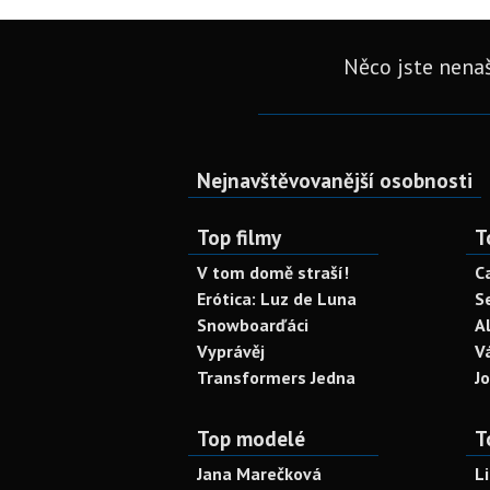
Něco jste nenaš
Nejnavštěvovanější osobnosti
Top filmy
T
V tom domě straší!
C
Erótica: Luz de Luna
S
Snowboarďáci
A
Vyprávěj
V
Transformers Jedna
J
Top modelé
T
Jana Marečková
L