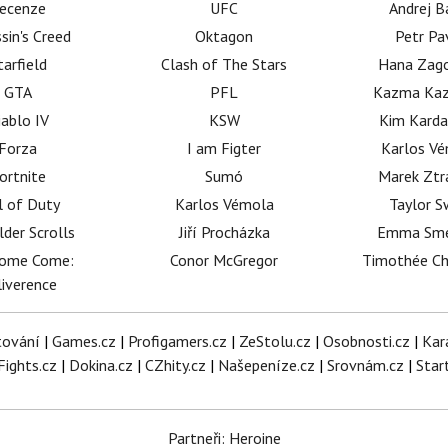
ecenze
UFC
Andrej B
sin's Creed
Oktagon
Petr Pa
tarfield
Clash of The Stars
Hana Zag
GTA
PFL
Kazma Kaz
iablo IV
KSW
Kim Karda
Forza
I am Figter
Karlos V
ortnite
Sumó
Marek Ztr
l of Duty
Karlos Vémola
Taylor S
lder Scrolls
Jiří Procházka
Emma Sm
dome Come:
Conor McGregor
Timothée C
iverence
tování
|
Games.cz
|
Profigamers.cz
|
ZeStolu.cz
|
Osobnosti.cz
|
Kar
Fights.cz
|
Dokina.cz
|
CZhity.cz
|
Našepeníze.cz
|
Srovnám.cz
|
Star
Partneři: Heroine