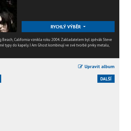
RYCHLÝ VÝBĚR
g Beach, California vznikla roku 2004. Zakladatelem byl zpěvák Steve
vné typy do kapely. I Am Ghost kombinují ve své tvorbě prvky metalu,
Upravit album
DALŠÍ