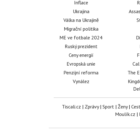
Inflace
R
Ukrajina
Assas
Válka na Ukrajině
S
Migrační politika
ME ve fotbale 2024
D
Ruský prezident
Ceny energií
F
Evropská unie
Cal
Penzijní reforma
The E
Vynález
King
Del
Tiscali.cz
|
Zprávy
|
Sport
|
Ženy
|
Ces
Moulík.cz
|