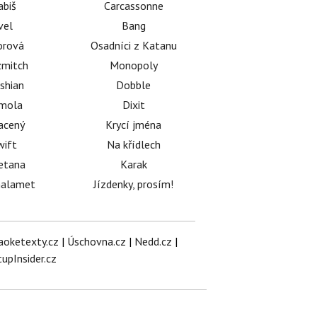
abiš
Carcassonne
vel
Bang
orová
Osadníci z Katanu
mitch
Monopoly
shian
Dobble
émola
Dixit
acený
Krycí jména
wift
Na křídlech
etana
Karak
halamet
Jízdenky, prosím!
aoketexty.cz
|
Úschovna.cz
|
Nedd.cz
|
tupInsider.cz