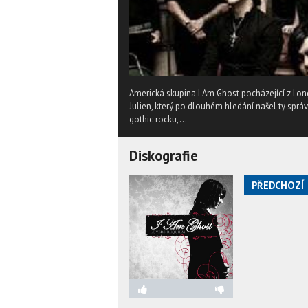
Americká skupina I Am Ghost pocházející z Lon
Julien, který po dlouhém hledání našel ty sprá
gothic rocku,...
Diskografie
PŘEDCHOZÍ