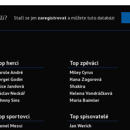
li?
Stačí se jen
zaregistrovat
a můžete tuto databázi
op herci
Top zpěváci
arole André
Miley Cyrus
ergei Godin
Hana Zagorová
lice Jandová
Shakira
áclav Neckář
Helena Vondráčková
ohnny Sins
Maria Baimler
op sportovci
Top spisovatelé
ionel Messi
Jan Werich