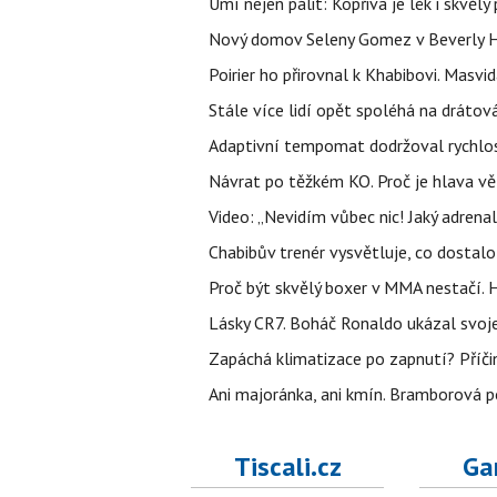
Umí nejen pálit: Kopřiva je lék i skvěl
Nový domov Seleny Gomez v Beverly Hill
Poirier ho přirovnal k Khabibovi. Masv
Stále více lidí opět spoléhá na drátov
Adaptivní tempomat dodržoval rychlost,
Návrat po těžkém KO. Proč je hlava vě
Video: „Nevidím vůbec nic! Jaký adrenal
Chabibův trenér vysvětluje, co dostal
Proč být skvělý boxer v MMA nestačí
Lásky CR7. Boháč Ronaldo ukázal svoje
Zapáchá klimatizace po zapnutí? Příčina
Ani majoránka, ani kmín. Bramborová po
Tiscali.cz
Ga