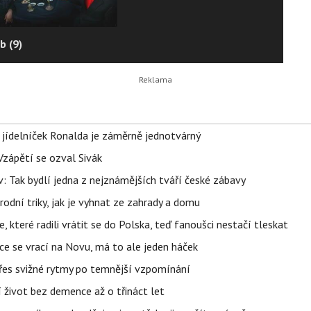
b (9)
 jídelníček Ronalda je záměrně jednotvárný
Vzápětí se ozval Sivák
 Tak bydlí jedna z nejznámějších tváří české zábavy
rodní triky, jak je vyhnat ze zahrady a domu
 které radili vrátit se do Polska, teď fanoušci nestačí tleskat
ace se vrací na Novu, má to ale jeden háček
 přes svižné rytmy po temnější vzpomínání
í život bez demence až o třináct let