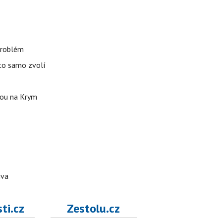
 problém
uto samo zvolí
stou na Krym
iva
ti.cz
Zestolu.cz