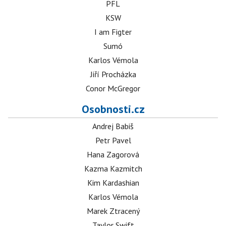
PFL
KSW
I am Figter
Sumó
Karlos Vémola
Jiří Procházka
Conor McGregor
Osobnosti.cz
Andrej Babiš
Petr Pavel
Hana Zagorová
Kazma Kazmitch
Kim Kardashian
Karlos Vémola
Marek Ztracený
Taylor Swift