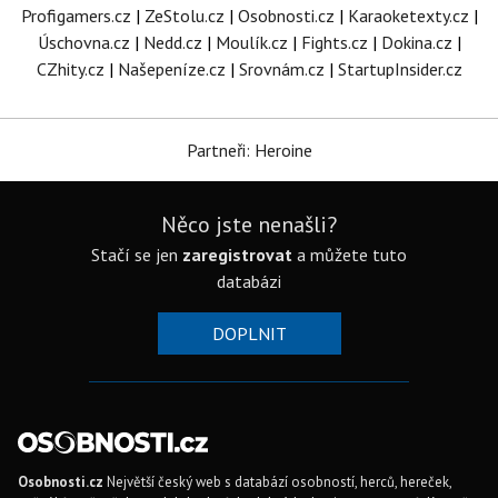
Profigamers.cz
|
ZeStolu.cz
|
Osobnosti.cz
|
Karaoketexty.cz
|
Úschovna.cz
|
Nedd.cz
|
Moulík.cz
|
Fights.cz
|
Dokina.cz
|
CZhity.cz
|
Našepeníze.cz
|
Srovnám.cz
|
StartupInsider.cz
Partneři: Heroine
Něco jste nenašli?
Stačí se jen
zaregistrovat
a můžete tuto
databázi
DOPLNIT
Osobnosti.cz
Největší český web s databází osobností, herců, hereček,