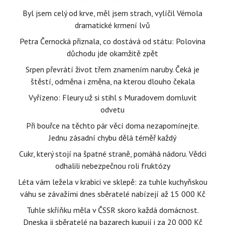
Byl jsem celý od krve, měl jsem strach, vylíčil Vémola
dramatické krmení lvů
Petra Černocká přiznala, co dostává od státu: Polovina
důchodu jde okamžitě zpět
Srpen převrátí život třem znamením naruby. Čeká je
štěstí, odměna i změna, na kterou dlouho čekala
Vyřízeno: Fleury už si stihl s Muradovem domluvit
odvetu
Při bouřce na těchto pár věcí doma nezapomínejte.
Jednu zásadní chybu dělá téměř každý
Cukr, který stojí na špatné straně, pomáhá nádoru. Vědci
odhalili nebezpečnou roli fruktózy
Léta vám ležela v krabici ve sklepě: za tuhle kuchyňskou
váhu se závažími dnes sběratelé nabízejí až 15 000 Kč
Tuhle skříňku měla v ČSSR skoro každá domácnost.
Dneska ji sběratelé na bazarech kupují i za 20 000 Kč