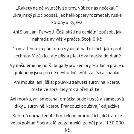
„Rakety na ně vyletěly ze tmy, vůbec nás nečekali.“
Ukrajinský pilot popsal, jak helikoptéry rozmetaly ruské
kolony u Kyjeva
Ani Silan, ani Perwoll. Češi přišli na geniální způsob, jak
nahradit aviváž v pračce. Stojí 0 Kč
Dron z Temu za pár korun vypadal na fotkách jako profi
technika. V zásilce ale přišla plastová hračka do dlaně
Vyhlašujeme nejhorší brigády pro seniory. Hlídač a práce u
pokladny jsou pro ně nevhodné kvůli zátěži a spánku
Ani mouka, ani jíška: polévku zahustí surovina, kterou
máte ve spíži celý rok a přehlížíte ji
Ani mouka, ani smetana: omáčka bude hustá a sametová
díky 1 surovině, kterou Francouzi používají odjakživa
Kdo má doma tenhle hrníček po prarodičích, drží v ruce
velký poklad. Sběratelé ze zahraničí za něj platí i 30 000
Kč