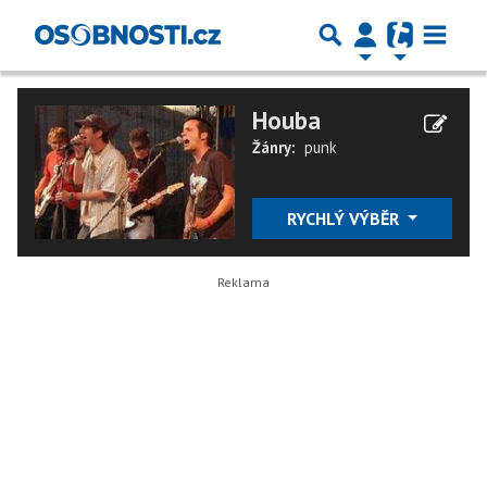
Houba
Žánry:
punk
RYCHLÝ VÝBĚR