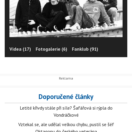
Videa (17)
Fotogalerie (6)
Fanklub (91)
Doporučené články
Letité křivdy stále při síle? Šafářová si rýpla do
Vondráčkové
Vztekal se, ale udělal velkou chybu, pustil se šéf
Oktagonu do českého veterána