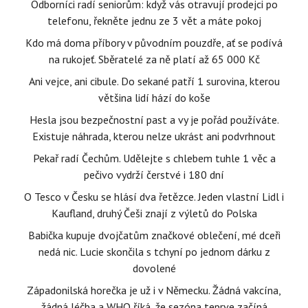
Odborníci radí seniorům: když vás otravují prodejci po
telefonu, řekněte jednu ze 3 vět a máte pokoj
Kdo má doma příbory v původním pouzdře, ať se podívá
na rukojeť. Sběratelé za ně platí až 65 000 Kč
Ani vejce, ani cibule. Do sekané patří 1 surovina, kterou
většina lidí hází do koše
Hesla jsou bezpečnostní past a vy je pořád používáte.
Existuje náhrada, kterou nelze ukrást ani podvrhnout
Pekař radí Čechům. Udělejte s chlebem tuhle 1 věc a
pečivo vydrží čerstvé i 180 dní
O Tesco v Česku se hlásí dva řetězce. Jeden vlastní Lidl i
Kaufland, druhý Češi znají z výletů do Polska
Babička kupuje dvojčatům značkové oblečení, mé dceři
nedá nic. Lucie skončila s tchyní po jednom dárku z
dovolené
Západonilská horečka je už i v Německu. Žádná vakcína,
žádná léčba a WHO říká, že sezóna teprve začíná