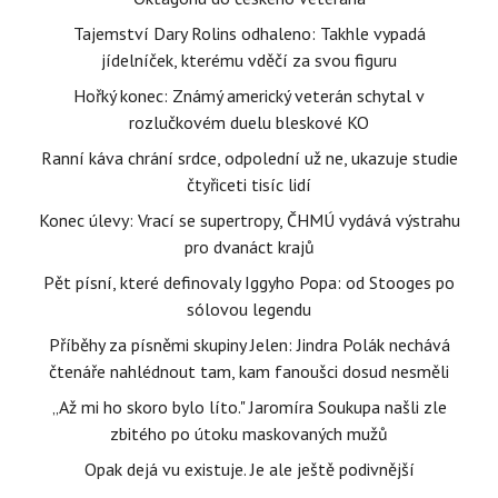
Tajemství Dary Rolins odhaleno: Takhle vypadá
jídelníček, kterému vděčí za svou figuru
Hořký konec: Známý americký veterán schytal v
rozlučkovém duelu bleskové KO
Ranní káva chrání srdce, odpolední už ne, ukazuje studie
čtyřiceti tisíc lidí
Konec úlevy: Vrací se supertropy, ČHMÚ vydává výstrahu
pro dvanáct krajů
Pět písní, které definovaly Iggyho Popa: od Stooges po
sólovou legendu
Příběhy za písněmi skupiny Jelen: Jindra Polák nechává
čtenáře nahlédnout tam, kam fanoušci dosud nesměli
„Až mi ho skoro bylo líto." Jaromíra Soukupa našli zle
zbitého po útoku maskovaných mužů
Opak dejá vu existuje. Je ale ještě podivnější