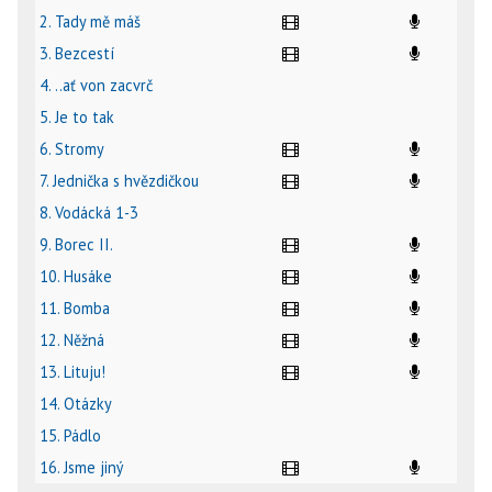
2. Tady mě máš
3. Bezcestí
4. ..ať von zacvrč
5. Je to tak
6. Stromy
7. Jednička s hvězdičkou
8. Vodácká 1-3
9. Borec II.
10. Husáke
11. Bomba
12. Něžná
13. Lituju!
14. Otázky
15. Pádlo
16. Jsme jiný