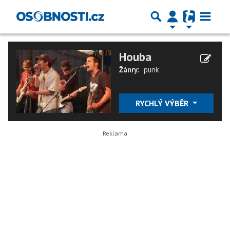
Houba
Žánry:
punk
RYCHLÝ VÝBĚR