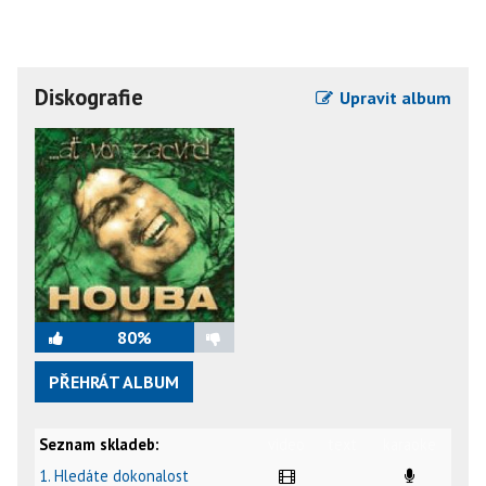
Diskografie
Upravit album
80%
PŘEHRÁT ALBUM
Seznam skladeb:
video
text
karaoke
1. Hledáte dokonalost