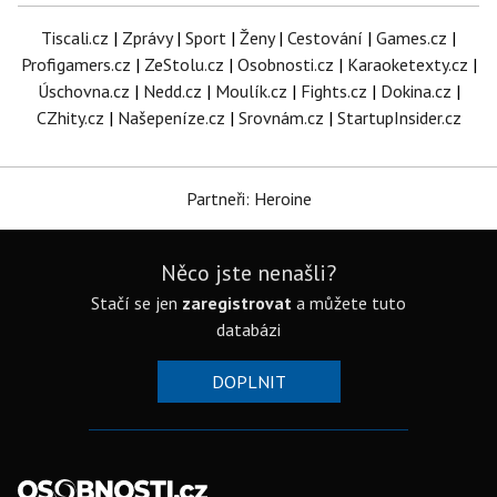
Tiscali.cz
|
Zprávy
|
Sport
|
Ženy
|
Cestování
|
Games.cz
|
Profigamers.cz
|
ZeStolu.cz
|
Osobnosti.cz
|
Karaoketexty.cz
|
Úschovna.cz
|
Nedd.cz
|
Moulík.cz
|
Fights.cz
|
Dokina.cz
|
CZhity.cz
|
Našepeníze.cz
|
Srovnám.cz
|
StartupInsider.cz
Partneři: Heroine
Něco jste nenašli?
Stačí se jen
zaregistrovat
a můžete tuto
databázi
DOPLNIT