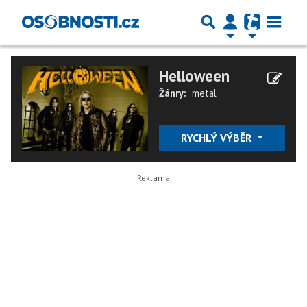
Helloween
Žánry:
metal
RYCHLÝ VÝBĚR