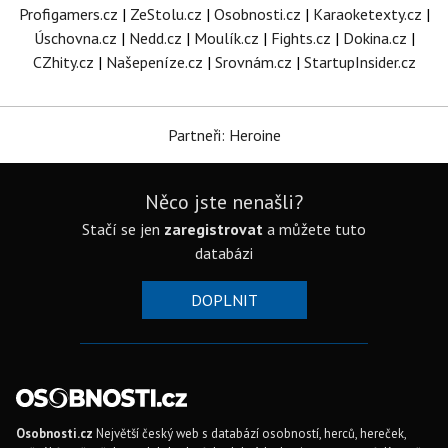
Profigamers.cz
|
ZeStolu.cz
|
Osobnosti.cz
|
Karaoketexty.cz
|
Úschovna.cz
|
Nedd.cz
|
Moulík.cz
|
Fights.cz
|
Dokina.cz
|
CZhity.cz
|
Našepeníze.cz
|
Srovnám.cz
|
StartupInsider.cz
Partneři: Heroine
Něco jste nenašli?
Stačí se jen
zaregistrovat
a můžete tuto
databázi
DOPLNIT
Osobnosti.cz
Největší český web s databází osobností, herců, hereček,