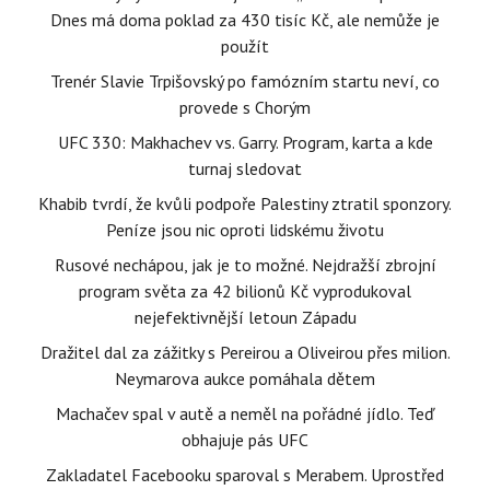
Dnes má doma poklad za 430 tisíc Kč, ale nemůže je
použít
Trenér Slavie Trpišovský po famózním startu neví, co
provede s Chorým
UFC 330: Makhachev vs. Garry. Program, karta a kde
turnaj sledovat
Khabib tvrdí, že kvůli podpoře Palestiny ztratil sponzory.
Peníze jsou nic oproti lidskému životu
Rusové nechápou, jak je to možné. Nejdražší zbrojní
program světa za 42 bilionů Kč vyprodukoval
nejefektivnější letoun Západu
Dražitel dal za zážitky s Pereirou a Oliveirou přes milion.
Neymarova aukce pomáhala dětem
Machačev spal v autě a neměl na pořádné jídlo. Teď
obhajuje pás UFC
Zakladatel Facebooku sparoval s Merabem. Uprostřed