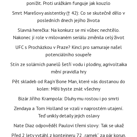
ponížit. Proti urážkám funguje jak kouzlo
Smrt Marešovy asistentky († 42): Co se skutečně dělo v
posledních dnech jejího života
Slavná herečka: Na konkurz se mi vůbec nechtělo.
Nakonec jí role v milovaném seriálu změnila celý život
UFC s Procházkou v Praze? Kincl pro samuraje našel
potenciálního soupeře
Stín ze solárních panelů šetří vodu i plodiny, agrivoltaika
mění pravidla hry
Pět skladeb od Rag’n’Bone Man, které vás dostanou do
kolen: Měli byste znát všechny
Bizár Jiřího Krampola: Dluhy mu rostou i po smrti
Zendaya a Tom Holland se vzali v naprostém utajení.
Teď unikly detaily jejich oslavy
Nate Diaz odpověděl Paulovi třemi slovy: Tak se ukaž
Před 2 lety vytáhl z kontejneru 72 „ramek“ za pár korun.