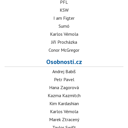
PFL
KSW
I am Figter
Sumó
Karlos Vémola
Jiří Procházka
Conor McGregor
Osobnosti.cz
Andrej Babiš
Petr Pavel
Hana Zagorová
Kazma Kazmitch
Kim Kardashian
Karlos Vémola
Marek Ztracený
Taylor Swift