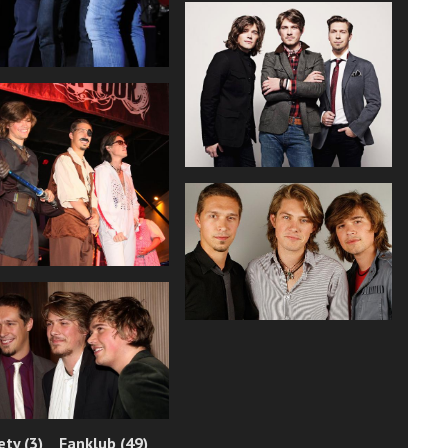
ty (3)
Fanklub (49)