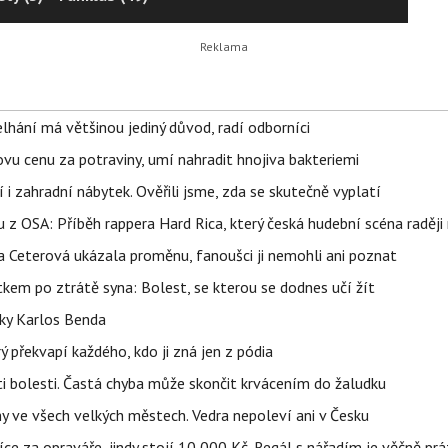
elhání má většinou jediný důvod, radí odborníci
vu cenu za potraviny, umí nahradit hnojiva bakteriemi
 i zahradní nábytek. Ověřili jsme, zda se skutečně vyplatí
 z OSA: Příběh rappera Hard Rica, který česká hudební scéna raději 
la Ceterová ukázala proměnu, fanoušci ji nemohli ani poznat
kem po ztrátě syna: Bolest, se kterou se dodnes učí žít
tky Karlos Benda
ý překvapí každého, kdo ji zná jen z pódia
ti bolesti. Častá chyba může skončit krvácením do žaludku
ahy ve všech velkých městech. Vedra nepoleví ani v Česku
íce za opraváře, jindy stojí 10 000 Kč. Regál s nářadím je věčně pr