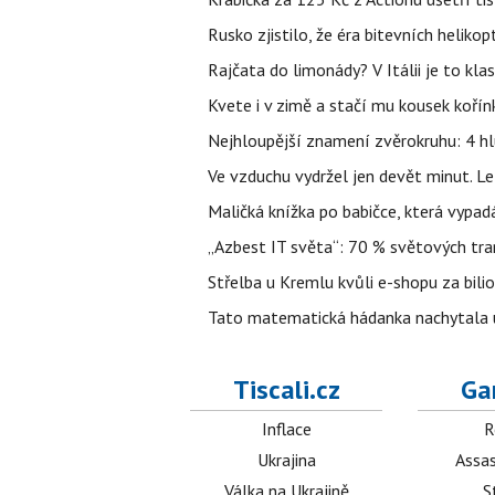
Rusko zjistilo, že éra bitevních helikopt
Rajčata do limonády? V Itálii je to klas
Kvete i v zimě a stačí mu kousek kořín
Nejhloupější znamení zvěrokruhu: 4 hl
Ve vzduchu vydržel jen devět minut. L
Maličká knížka po babičce, která vypad
„Azbest IT světa“: 70 % světových tra
Střelba u Kremlu kvůli e-shopu za bilio
Tato matematická hádanka nachytala už t
Tiscali.cz
Ga
Inflace
R
Ukrajina
Assas
Válka na Ukrajině
S