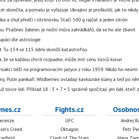
ér skončila, a pomalu je vyřazuje. Ukrajinci je proškolili, jak to nikdy
ika a chuť předčí i citrónovku. Stačí 500 g rajčat a jeden citrón
ku. Ptačinec žabinec je noční můra zahrádkářů, dá se ho ale zbavit
upáci dle astrologie
et Tu-154 se 115 lidmi skončil katastrofou
á, že se každou chvíli rozpadne, může mít cenu tisíců korun
nsakcí běží na programovacím jazyce z roku 1959. Nikdo ho neumí 
ny, Putin panikaří. Wildberries ovládají kavkazské klany a teď po něm
isíce lidí. Příklad 18 : 3 + 7 × 5 správně spočítají jen lidé, kteří 
mes.cz
Fights.cz
Osobnos
ecenze
UFC
Andrej B
sin's Creed
Oktagon
Petr Pa
tarfield
Clash of The Stars
Hana Zag