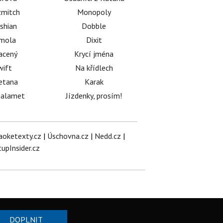
mitch
Monopoly
shian
Dobble
émola
Dixit
acený
Krycí jména
wift
Na křídlech
etana
Karak
halamet
Jízdenky, prosím!
aoketexty.cz
|
Úschovna.cz
|
Nedd.cz
|
tupInsider.cz
DOPLNIT