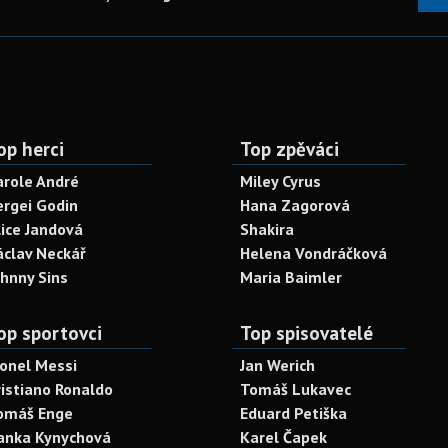
op herci
Top zpěváci
arole André
Miley Cyrus
ergei Godin
Hana Zagorová
lice Jandová
Shakira
áclav Neckář
Helena Vondráčková
ohnny Sins
Maria Baimler
op sportovci
Top spisovatelé
ionel Messi
Jan Werich
ristiano Ronaldo
Tomáš Lukavec
omáš Enge
Eduard Petiška
anka Kynychová
Karel Čapek