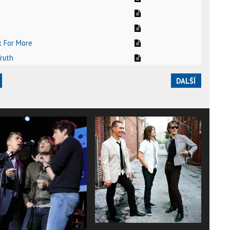
k For More
Truth
DALŠÍ