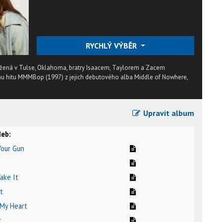
RYCHLÝ VÝBĚR
žená v Tulse, Oklahoma, bratry Isaacem, Taylorem a Zacem
u hitu MMMBop (1997) z jejich debutového alba Middle of Nowhere,
Upravit album
eb:
video
text
karaoke
Your Gun
ake It
t
 My Heart
r