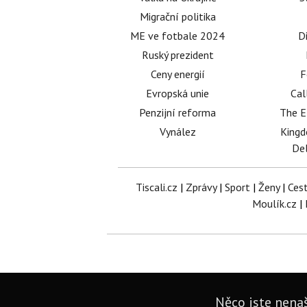
Migrační politika
ME ve fotbale 2024
D
Ruský prezident
Ceny energií
F
Evropská unie
Cal
Penzijní reforma
The E
Vynález
King
Del
Tiscali.cz
|
Zprávy
|
Sport
|
Ženy
|
Ces
Moulík.cz
|
Něco jste nenaš