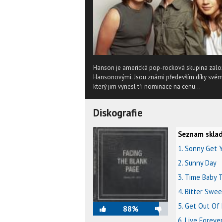
Hanson je americká pop-rocková skupina zalo
Hansonovými. Jsou známi především díky svém
který jim vynesl tři nominace na cenu...
Diskografie
Seznam sklad
1. Sonny Get 
2. Sunny Day
3. Time Baby T
4. Bitter Swee
5. Get Out Of
88%
6. Live Foreve