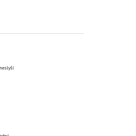
neslyší
ázdný