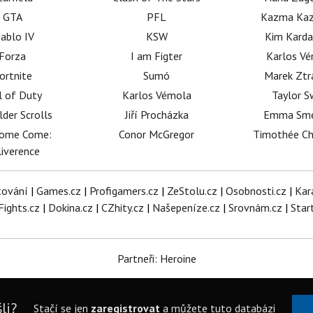
GTA
PFL
Kazma Kaz
iablo IV
KSW
Kim Karda
Forza
I am Figter
Karlos V
ortnite
Sumó
Marek Ztr
l of Duty
Karlos Vémola
Taylor S
lder Scrolls
Jiří Procházka
Emma Sm
dome Come:
Conor McGregor
Timothée C
iverence
tování
|
Games.cz
|
Profigamers.cz
|
ZeStolu.cz
|
Osobnosti.cz
|
Kar
Fights.cz
|
Dokina.cz
|
CZhity.cz
|
Našepeníze.cz
|
Srovnám.cz
|
Star
Partneři: Heroine
li?
Stačí se jen
zaregistrovat
a můžete tuto databázi