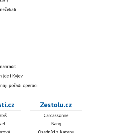
 nečekali
nahradit
 jde i Kyjev
znají pořadí operací
ti.cz
Zestolu.cz
abiš
Carcassonne
vel
Bang
orová
Osadníci z Katanu