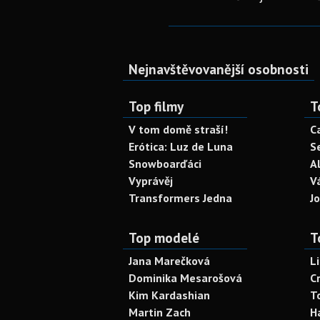
Nejnavštěvovanější osobnosti
Top filmy
T
V tom domě straší!
C
Erótica: Luz de Luna
S
Snowboarďáci
A
Vyprávěj
V
Transformers Jedna
J
Top modelé
T
Jana Marečková
L
Dominika Mesarošová
C
Kim Kardashian
T
Martin Zach
H