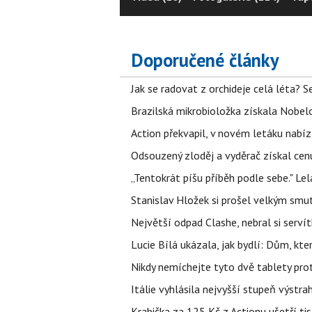
Doporučené články
Jak se radovat z orchideje celá léta? S
Brazilská mikrobioložka získala Nobelo
Action překvapil, v novém letáku nabízí
Odsouzený zloděj a vyděrač získal cenu
„Tentokrát píšu příběh podle sebe." Le
Stanislav Hložek si prošel velkým smut
Největší odpad Clashe, nebral si serví
Lucie Bílá ukázala, jak bydlí: Dům, kter
Nikdy nemíchejte tyto dvě tablety pro
Itálie vyhlásila nejvyšší stupeň výstr
Krabička za 125 Kč z Actionu ušetří tis