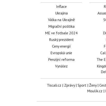
Inflace
R
Ukrajina
Assas
Válka na Ukrajině
S
Migrační politika
ME ve fotbale 2024
D
Ruský prezident
Ceny energií
F
Evropská unie
Cal
Penzijní reforma
The E
Vynález
King
Del
Tiscali.cz
|
Zprávy
|
Sport
|
Ženy
|
Ces
Moulík.cz
|