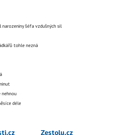
l narozeniny šéfa vzdušných sil
rádkářů tohle nezná
á
 minut
se nehnou
měsíce déle
ti.cz
Zestolu.cz