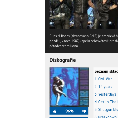
Guns N' Roses (zkracováno GN'R) je americká h
později, v roce 1987, kapelu celosvětově prosl
pětadvacet milionů...
Diskografie
Seznam sklad
1. Civil War
2. 14 years
3. Yesterdays
4. Get In The 
5. Shotgun bl
96%
6. Breakdown