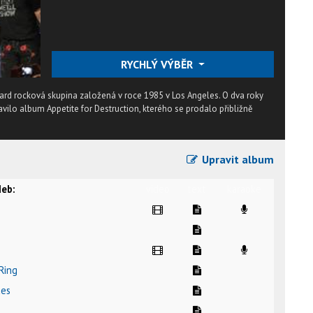
RYCHLÝ VÝBĚR
ard rocková skupina založená v roce 1985 v Los Angeles. O dva roky
avilo album Appetite for Destruction, kterého se prodalo přibližně
Upravit album
eb:
video
text
karaoke
Ring
ues