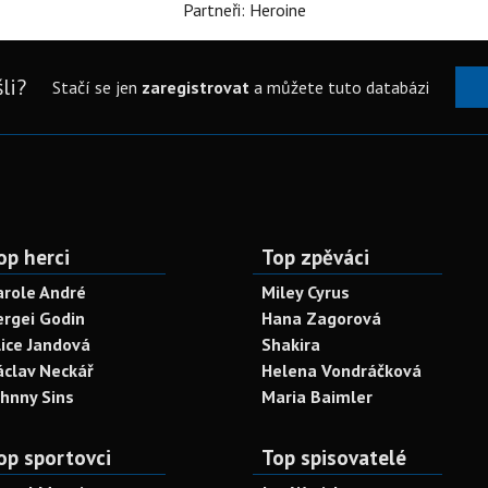
Partneři: Heroine
li?
Stačí se jen
zaregistrovat
a můžete tuto databázi
op herci
Top zpěváci
arole André
Miley Cyrus
ergei Godin
Hana Zagorová
lice Jandová
Shakira
áclav Neckář
Helena Vondráčková
ohnny Sins
Maria Baimler
op sportovci
Top spisovatelé