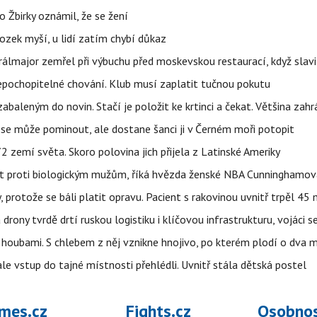
 Žbirky oznámil, že se žení
ozek myší, u lidí zatím chybí důkaz
álmajor zemřel při výbuchu před moskevskou restaurací, když slavi
epochopitelné chování. Klub musí zaplatit tučnou pokutu
aleným do novin. Stačí je položit ke krtinci a čekat. Většina zah
 se může pominout, ale dostane šanci ji v Černém moři potopit
 zemí světa. Skoro polovina jich přijela z Latinské Ameriky
rát proti biologickým mužům, říká hvězda ženské NBA Cunninghamov
, protože se báli platit opravu. Pacient s rakovinou uvnitř trpěl 45
 drony tvrdě drtí ruskou logistiku i klíčovou infrastrukturu, vojáci 
 i houbami. S chlebem z něj vznikne hnojivo, po kterém plodí o dva 
ale vstup do tajné místnosti přehlédli. Uvnitř stála dětská postel
mes.cz
Fights.cz
Osobnos