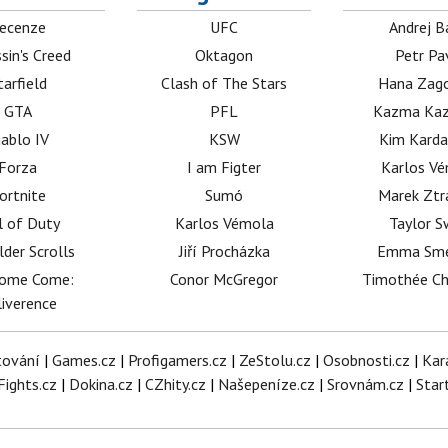
ecenze
UFC
Andrej B
sin's Creed
Oktagon
Petr Pa
tarfield
Clash of The Stars
Hana Zag
GTA
PFL
Kazma Kaz
iablo IV
KSW
Kim Karda
Forza
I am Figter
Karlos V
ortnite
Sumó
Marek Ztr
l of Duty
Karlos Vémola
Taylor S
lder Scrolls
Jiří Procházka
Emma Sm
dome Come:
Conor McGregor
Timothée C
iverence
tování
|
Games.cz
|
Profigamers.cz
|
ZeStolu.cz
|
Osobnosti.cz
|
Kar
Fights.cz
|
Dokina.cz
|
CZhity.cz
|
Našepeníze.cz
|
Srovnám.cz
|
Star