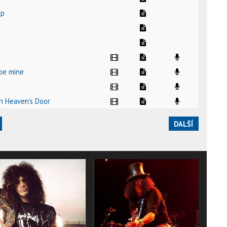
up
 be mine
On Heaven's Door
DALŠÍ