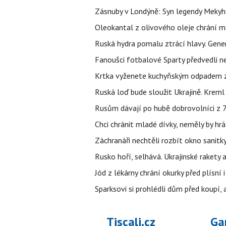
Zásnuby v Londýně: Syn legendy Mekyho
Oleokantal z olivového oleje chrání m
Ruská hydra pomalu ztrácí hlavy. Gener
Fanoušci fotbalové Sparty předvedli n
Krtka vyženete kuchyňským odpadem zab
Ruská loď bude sloužit Ukrajině. Kreml
Rusům dávají po hubě dobrovolníci z 72
Chci chránit mladé dívky, neměly by h
Záchranáři nechtěli rozbít okno sanitky
Rusko hoří, selhává. Ukrajinské rakety a
Jód z lékárny chrání okurky před plísní
Sparksovi si prohlédli dům před koupí, 
Tiscali.cz
Ga