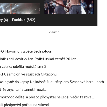
y (6)
Fanklub (392)
FO. Hovoří o vyspělé technologii
ík zabil desítky žen. Policii unikal téměř 20 let
orvatska udeřila mořská smršť
 BKFC šampion ve službách Oktagonu
olegyně do kapsy. Nejkrásnější outfity Jany Švandové berou dech
íže zrychlují stárnutí mozku
mokrý od deště, a přesto přichystal nejlepší večer festivalu
ili předpověď počasí na víkend