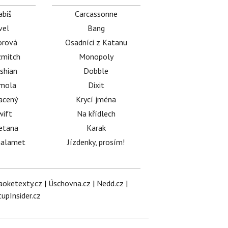
abiš
Carcassonne
vel
Bang
orová
Osadníci z Katanu
mitch
Monopoly
shian
Dobble
émola
Dixit
acený
Krycí jména
wift
Na křídlech
etana
Karak
halamet
Jízdenky, prosím!
aoketexty.cz
|
Úschovna.cz
|
Nedd.cz
|
tupInsider.cz