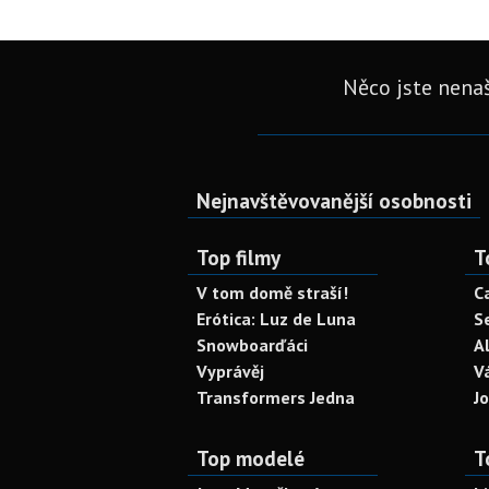
Něco jste nenaš
Nejnavštěvovanější osobnosti
Top filmy
T
V tom domě straší!
C
Erótica: Luz de Luna
S
Snowboarďáci
A
Vyprávěj
V
Transformers Jedna
J
Top modelé
T