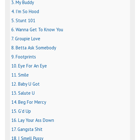
3. My Buddy
4. I'm So Hood
5. Stunt 101
6. Wanna Get To Know You
7. Groupie Love
8. Betta Ask Somebody
9. Footprints
10. Eye For An Eye
11. Smile
12. Baby U Got
13. Salute U
14. Beg For Mercy
15. G'd Up
16. Lay Your Ass Down
17. Gangsta Shit
18. I Smell Pussy