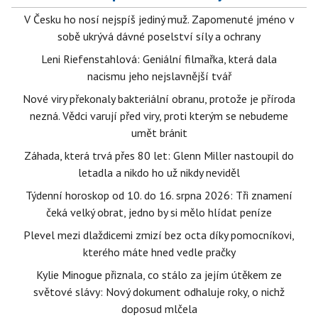
V Česku ho nosí nejspíš jediný muž. Zapomenuté jméno v
sobě ukrývá dávné poselství síly a ochrany
Leni Riefenstahlová: Geniální filmařka, která dala
nacismu jeho nejslavnější tvář
Nové viry překonaly bakteriální obranu, protože je příroda
nezná. Vědci varují před viry, proti kterým se nebudeme
umět bránit
Záhada, která trvá přes 80 let: Glenn Miller nastoupil do
letadla a nikdo ho už nikdy neviděl
Týdenní horoskop od 10. do 16. srpna 2026: Tři znamení
čeká velký obrat, jedno by si mělo hlídat peníze
Plevel mezi dlaždicemi zmizí bez octa díky pomocníkovi,
kterého máte hned vedle pračky
Kylie Minogue přiznala, co stálo za jejím útěkem ze
světové slávy: Nový dokument odhaluje roky, o nichž
doposud mlčela