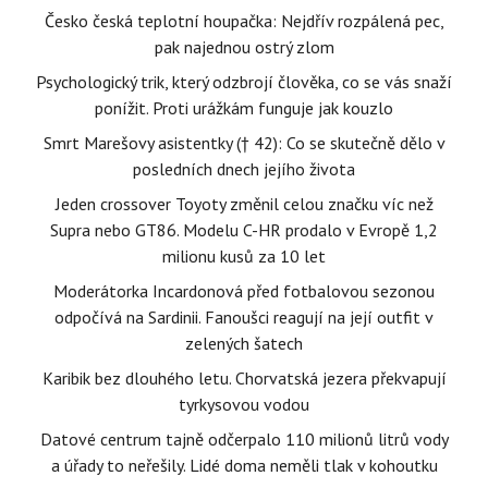
Česko česká teplotní houpačka: Nejdřív rozpálená pec,
pak najednou ostrý zlom
Psychologický trik, který odzbrojí člověka, co se vás snaží
ponížit. Proti urážkám funguje jak kouzlo
Smrt Marešovy asistentky († 42): Co se skutečně dělo v
posledních dnech jejího života
Jeden crossover Toyoty změnil celou značku víc než
Supra nebo GT86. Modelu C-HR prodalo v Evropě 1,2
milionu kusů za 10 let
Moderátorka Incardonová před fotbalovou sezonou
odpočívá na Sardinii. Fanoušci reagují na její outfit v
zelených šatech
Karibik bez dlouhého letu. Chorvatská jezera překvapují
tyrkysovou vodou
Datové centrum tajně odčerpalo 110 milionů litrů vody
a úřady to neřešily. Lidé doma neměli tlak v kohoutku