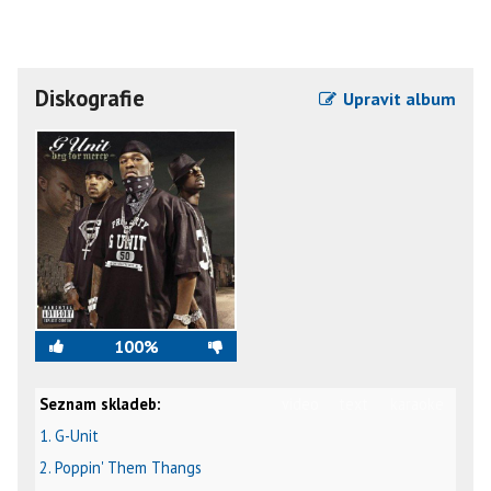
Diskografie
Upravit album
100%
Seznam skladeb:
video
text
karaoke
1. G-Unit
2. Poppin' Them Thangs