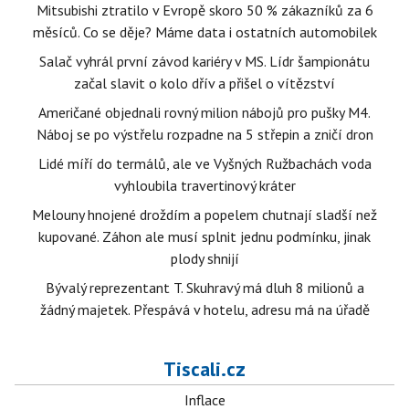
Mitsubishi ztratilo v Evropě skoro 50 % zákazníků za 6
měsíců. Co se děje? Máme data i ostatních automobilek
Salač vyhrál první závod kariéry v MS. Lídr šampionátu
začal slavit o kolo dřív a přišel o vítězství
Američané objednali rovný milion nábojů pro pušky M4.
Náboj se po výstřelu rozpadne na 5 střepin a zničí dron
Lidé míří do termálů, ale ve Vyšných Ružbachách voda
vyhloubila travertinový kráter
Melouny hnojené droždím a popelem chutnají sladší než
kupované. Záhon ale musí splnit jednu podmínku, jinak
plody shnijí
Bývalý reprezentant T. Skuhravý má dluh 8 milionů a
žádný majetek. Přespává v hotelu, adresu má na úřadě
Tiscali.cz
Inflace