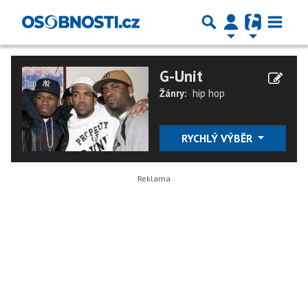
G-Unit
Žánry:
hip hop
RYCHLÝ VÝBĚR