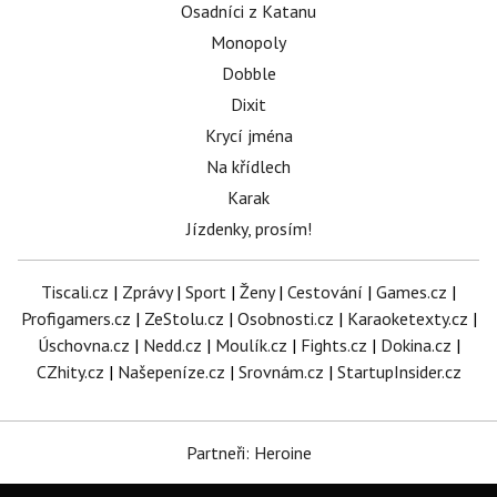
Osadníci z Katanu
Monopoly
Dobble
Dixit
Krycí jména
Na křídlech
Karak
Jízdenky, prosím!
Tiscali.cz
|
Zprávy
|
Sport
|
Ženy
|
Cestování
|
Games.cz
|
Profigamers.cz
|
ZeStolu.cz
|
Osobnosti.cz
|
Karaoketexty.cz
|
Úschovna.cz
|
Nedd.cz
|
Moulík.cz
|
Fights.cz
|
Dokina.cz
|
CZhity.cz
|
Našepeníze.cz
|
Srovnám.cz
|
StartupInsider.cz
Partneři: Heroine