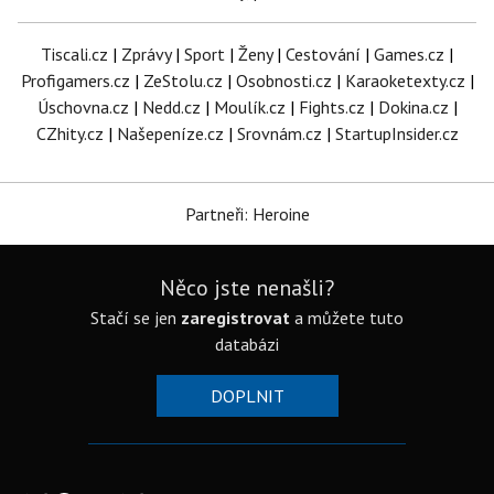
Tiscali.cz
|
Zprávy
|
Sport
|
Ženy
|
Cestování
|
Games.cz
|
Profigamers.cz
|
ZeStolu.cz
|
Osobnosti.cz
|
Karaoketexty.cz
|
Úschovna.cz
|
Nedd.cz
|
Moulík.cz
|
Fights.cz
|
Dokina.cz
|
CZhity.cz
|
Našepeníze.cz
|
Srovnám.cz
|
StartupInsider.cz
Partneři: Heroine
Něco jste nenašli?
Stačí se jen
zaregistrovat
a můžete tuto
databázi
DOPLNIT