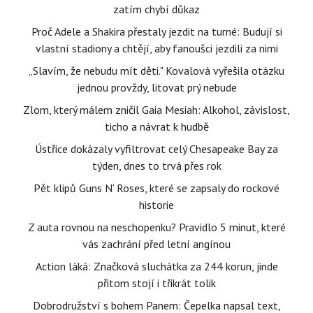
zatím chybí důkaz
Proč Adele a Shakira přestaly jezdit na turné: Budují si
vlastní stadiony a chtějí, aby fanoušci jezdili za nimi
„Slavím, že nebudu mít děti." Kovalová vyřešila otázku
jednou provždy, litovat prý nebude
Zlom, který málem zničil Gaia Mesiah: Alkohol, závislost,
ticho a návrat k hudbě
Ústřice dokázaly vyfiltrovat celý Chesapeake Bay za
týden, dnes to trvá přes rok
Pět klipů Guns N‘ Roses, které se zapsaly do rockové
historie
Z auta rovnou na neschopenku? Pravidlo 5 minut, které
vás zachrání před letní angínou
Action láká: Značková sluchátka za 244 korun, jinde
přitom stojí i třikrát tolik
Dobrodružství s bohem Panem: Čepelka napsal text,