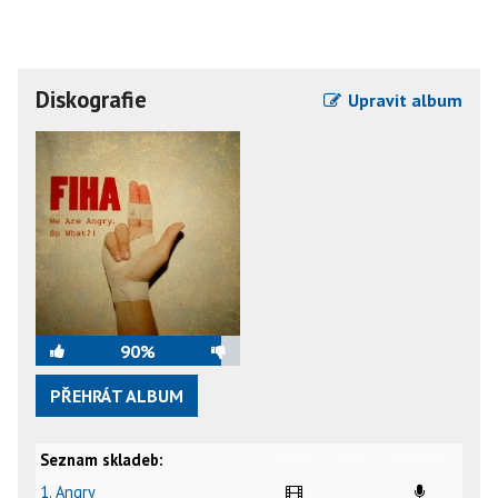
Diskografie
Upravit album
90%
PŘEHRÁT ALBUM
Seznam skladeb:
video
text
karaoke
1. Angry