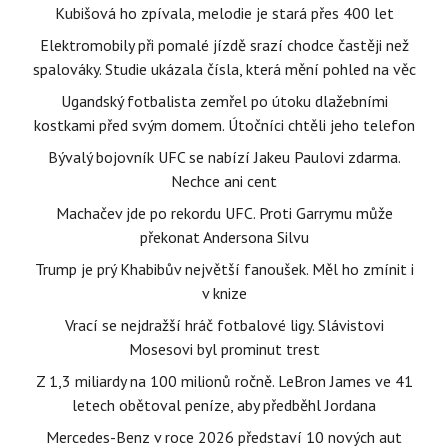
Kubišová ho zpívala, melodie je stará přes 400 let
Elektromobily při pomalé jízdě srazí chodce častěji než
spalováky. Studie ukázala čísla, která mění pohled na věc
Ugandský fotbalista zemřel po útoku dlažebními
kostkami před svým domem. Útočníci chtěli jeho telefon
Bývalý bojovník UFC se nabízí Jakeu Paulovi zdarma.
Nechce ani cent
Machačev jde po rekordu UFC. Proti Garrymu může
překonat Andersona Silvu
Trump je prý Khabibův největší fanoušek. Měl ho zmínit i
v knize
Vrací se nejdražší hráč fotbalové ligy. Slávistovi
Mosesovi byl prominut trest
Z 1,3 miliardy na 100 milionů ročně. LeBron James ve 41
letech obětoval peníze, aby předběhl Jordana
Mercedes-Benz v roce 2026 představí 10 nových aut