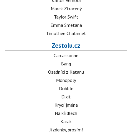
Karlos Vémola
Marek Ztracený
Taylor Swift
Emma Smetana
Timothée Chalamet
Zestolu.cz
Carcassonne
Bang
Osadníci z Katanu
Monopoly
Dobble
Dixit
Krycí jména
Na křídlech
Karak
Jízdenky, prosím!