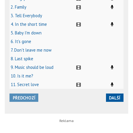
2. Family
3. Tell Everybody
4. In the short time
5. Baby I'm down
6. It's gone
7. Don't leave me now
8. Last spike
9. Music should be loud
10. Is it me?
11. Secret love
PŘEDCHOZÍ
DALŠÍ