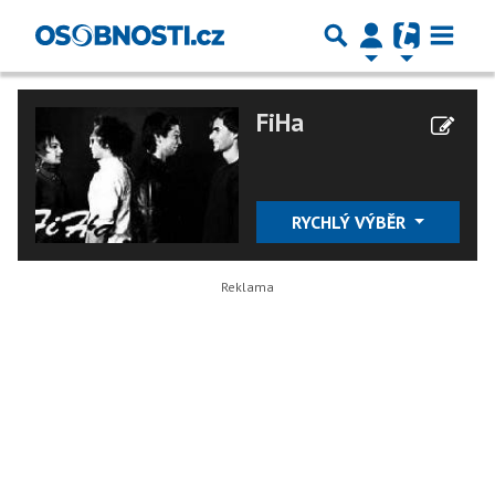
FiHa
RYCHLÝ VÝBĚR