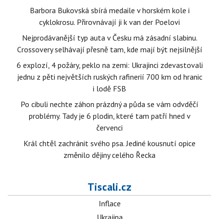
Barbora Bukovská sbírá medaile v horském kole i
cyklokrosu. Přirovnávají ji k van der Poelovi
Nejprodávanější typ auta v Česku má zásadní slabinu.
Crossovery selhávají přesně tam, kde mají být nejsilnější
6 explozí, 4 požáry, peklo na zemi: Ukrajinci zdevastovali
jednu z pěti největších ruských rafinerií 700 km od hranic
i lodě FSB
Po cibuli nechte záhon prázdný a půda se vám odvděčí
problémy. Tady je 6 plodin, které tam patří hned v
červenci
Král chtěl zachránit svého psa. Jediné kousnutí opice
změnilo dějiny celého Řecka
Tiscali.cz
Inflace
Ukrajina