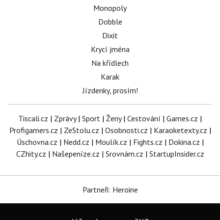
Monopoly
Dobble
Dixit
Krycí jména
Na křídlech
Karak
Jízdenky, prosím!
Tiscali.cz
|
Zprávy
|
Sport
|
Ženy
|
Cestování
|
Games.cz
|
Profigamers.cz
|
ZeStolu.cz
|
Osobnosti.cz
|
Karaoketexty.cz
|
Úschovna.cz
|
Nedd.cz
|
Moulík.cz
|
Fights.cz
|
Dokina.cz
|
CZhity.cz
|
Našepeníze.cz
|
Srovnám.cz
|
StartupInsider.cz
Partneři: Heroine