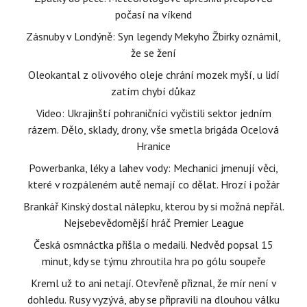
počasí na víkend
Zásnuby v Londýně: Syn legendy Mekyho Žbirky oznámil,
že se žení
Oleokantal z olivového oleje chrání mozek myší, u lidí
zatím chybí důkaz
Video: Ukrajinští pohraničníci vyčistili sektor jedním
rázem. Dělo, sklady, drony, vše smetla brigáda Ocelová
Hranice
Powerbanka, léky a lahev vody: Mechanici jmenují věci,
které v rozpáleném autě nemají co dělat. Hrozí i požár
Brankář Kinský dostal nálepku, kterou by si možná nepřál.
Nejsebevědomější hráč Premier League
Česká osmnáctka přišla o medaili. Nedvěd popsal 15
minut, kdy se týmu zhroutila hra po gólu soupeře
Kreml už to ani netají. Otevřeně přiznal, že mír není v
dohledu. Rusy vyzývá, aby se připravili na dlouhou válku