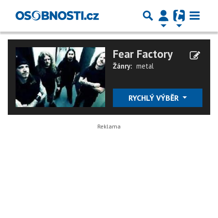
Fear Factory
Žánry:
metal
RYCHLÝ VÝBĚR