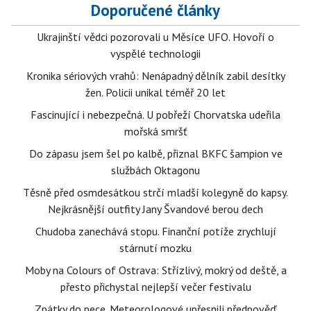
Doporučené články
Ukrajinští vědci pozorovali u Měsíce UFO. Hovoří o
vyspělé technologii
Kronika sériových vrahů: Nenápadný dělník zabil desítky
žen. Policii unikal téměř 20 let
Fascinující i nebezpečná. U pobřeží Chorvatska udeřila
mořská smršť
Do zápasu jsem šel po kalbě, přiznal BKFC šampion ve
službách Oktagonu
Těsně před osmdesátkou strčí mladší kolegyně do kapsy.
Nejkrásnější outfity Jany Švandové berou dech
Chudoba zanechává stopu. Finanční potíže zrychlují
stárnutí mozku
Moby na Colours of Ostrava: Střízlivý, mokrý od deště, a
přesto přichystal nejlepší večer festivalu
Zpátky do pece. Meteorologové upřesnili předpověď