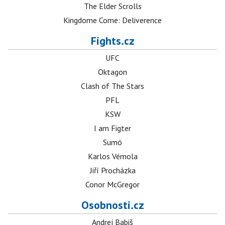
The Elder Scrolls
Kingdome Come: Deliverence
Fights.cz
UFC
Oktagon
Clash of The Stars
PFL
KSW
I am Figter
Sumó
Karlos Vémola
Jiří Procházka
Conor McGregor
Osobnosti.cz
Andrej Babiš