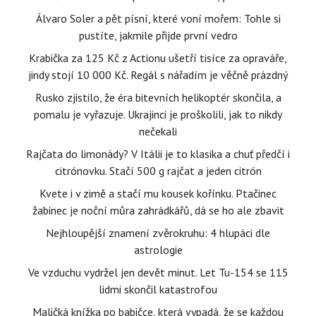
Álvaro Soler a pět písní, které voní mořem: Tohle si
pustíte, jakmile přijde první vedro
Krabička za 125 Kč z Actionu ušetří tisíce za opraváře,
jindy stojí 10 000 Kč. Regál s nářadím je věčně prázdný
Rusko zjistilo, že éra bitevních helikoptér skončila, a
pomalu je vyřazuje. Ukrajinci je proškolili, jak to nikdy
nečekali
Rajčata do limonády? V Itálii je to klasika a chuť předčí i
citrónovku. Stačí 500 g rajčat a jeden citrón
Kvete i v zimě a stačí mu kousek kořínku. Ptačinec
žabinec je noční můra zahrádkářů, dá se ho ale zbavit
Nejhloupější znamení zvěrokruhu: 4 hlupáci dle
astrologie
Ve vzduchu vydržel jen devět minut. Let Tu-154 se 115
lidmi skončil katastrofou
Maličká knížka po babičce, která vypadá, že se každou