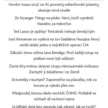
Hovězí maso stojí za 41 procenty odlesňování planety,
ukazuje nová studie
Ze Stranger Things na pódia: Herci, kteří vyměnili
Hawkins za mikrofon
Ted Lasso je zpátky! Tentokrát trénuje ženský tým
Joel Kinnaman se vydává na lov Saddáma Husajna. Nový
seriál ukáže jednu z největších operací CIA
Zákulisí show očima Jana Bendiga: Proč každý vstup na
pódium musí být událost
Černé díry mohou skrývat stopu mimozemské civilizace.
Zachytit ji dokážeme i ze Země
Octomilky v kuchyni? Zapomeňte na plácačku, trik za
korunu je vyhubí přes noc
Předpověď, kterou nikdo nechtěl. ČHMÚ: Pořádně se
ochladí až na konci srpna
Je běhání dole bez opravdu tak zdravé, jak se tvrdí?