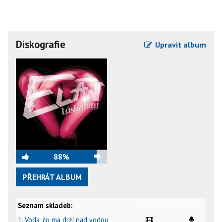
Diskografie
Upravit album
88%
PŘEHRÁT ALBUM
Seznam skladeb:
video
text
karaoke
1. Voda, čo ma drží nad vodou