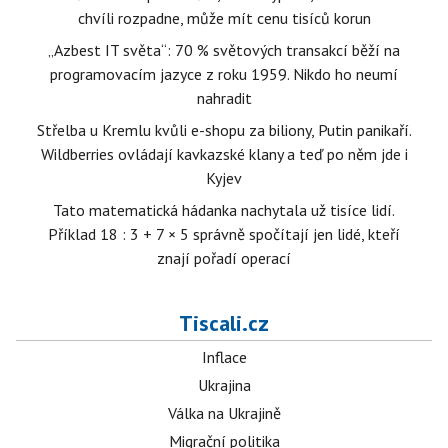
chvíli rozpadne, může mít cenu tisíců korun
„Azbest IT světa“: 70 % světových transakcí běží na
programovacím jazyce z roku 1959. Nikdo ho neumí
nahradit
Střelba u Kremlu kvůli e-shopu za biliony, Putin panikaří.
Wildberries ovládají kavkazské klany a teď po něm jde i
Kyjev
Tato matematická hádanka nachytala už tisíce lidí.
Příklad 18 : 3 + 7 × 5 správně spočítají jen lidé, kteří
znají pořadí operací
Tiscali.cz
Inflace
Ukrajina
Válka na Ukrajině
Migrační politika