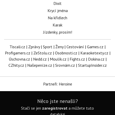
Dixit
Krycí jména
Na křídlech
Karak
Jízdenky, prosím!
Tiscali.cz
|
Zprávy
|
Sport
|
Ženy
|
Cestování
|
Games.cz
|
Profigamers.cz
|
ZeStolu.cz
|
Osobnosti.cz
|
Karaoketexty.cz
|
Úschovna.cz
|
Nedd.cz
|
Moulík.cz
|
Fights.cz
|
Dokina.cz
|
CZhity.cz
|
Našepeníze.cz
|
Srovnám.cz
|
StartupInsider.cz
Partneři: Heroine
Něco jste nenašli?
Stačí se jen
zaregistrovat
a můžete tuto
databázi