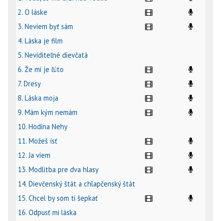
2. O láske
3. Neviem byť sám
4. Láska je film
5. Neviditeľné dievčatá
6. Že mi je ľúto
7. Dresy
8. Láska moja
9. Mám kým nemám
10. Hodina Nehy
11. Možeš ísť
12. Ja viem
13. Modlitba pre dva hlasy
14. Dievčenský štát a chlapčenský štát
15. Chcel by som ti šepkať
16. Odpusť mi láska