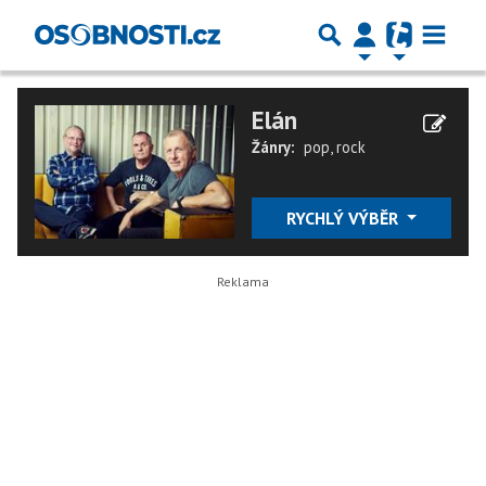
Elán
Žánry:
pop
,
rock
RYCHLÝ VÝBĚR