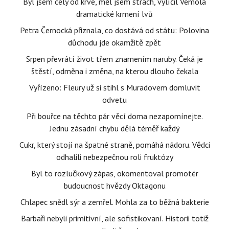
Byl jsem celý od krve, měl jsem strach, vylíčil Vémola
dramatické krmení lvů
Petra Černocká přiznala, co dostává od státu: Polovina
důchodu jde okamžitě zpět
Srpen převrátí život třem znamením naruby. Čeká je
štěstí, odměna i změna, na kterou dlouho čekala
Vyřízeno: Fleury už si stihl s Muradovem domluvit
odvetu
Při bouřce na těchto pár věcí doma nezapomínejte.
Jednu zásadní chybu dělá téměř každý
Cukr, který stojí na špatné straně, pomáhá nádoru. Vědci
odhalili nebezpečnou roli fruktózy
Byl to rozlučkový zápas, okomentoval promotér
budoucnost hvězdy Oktagonu
Chlapec snědl sýr a zemřel. Mohla za to běžná bakterie
Barbaři nebyli primitivní, ale sofistikovaní. Historii totiž