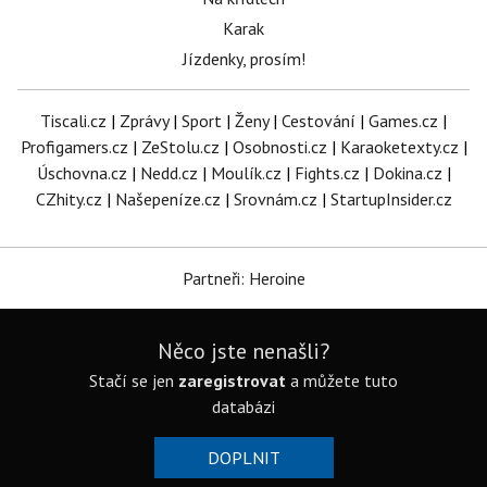
Karak
Jízdenky, prosím!
Tiscali.cz
|
Zprávy
|
Sport
|
Ženy
|
Cestování
|
Games.cz
|
Profigamers.cz
|
ZeStolu.cz
|
Osobnosti.cz
|
Karaoketexty.cz
|
Úschovna.cz
|
Nedd.cz
|
Moulík.cz
|
Fights.cz
|
Dokina.cz
|
CZhity.cz
|
Našepeníze.cz
|
Srovnám.cz
|
StartupInsider.cz
Partneři: Heroine
Něco jste nenašli?
Stačí se jen
zaregistrovat
a můžete tuto
databázi
DOPLNIT