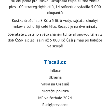
40 dní pekla pro Rusko: Ukrajinská tajná služba zničila
přes 100 strategických cílů, 14 rafinerií a vyřadila 5 000
okupantů
Kostka droždí za 8 Kč a 5 litrů vody: rajčata, okurky i
mrkev z toho žijí celé léto. Recept je na dvě minuty
Sběratelé z celého světa shánějí tuhle sifonovou láhev z
dob ČSSR a platí za ni až 5 000 Kč. Češi ji mají po babičce
ve sklepě
Tiscali.cz
Inflace
Ukrajina
Válka na Ukrajině
Migrační politika
ME ve fotbale 2024
Ruský prezident