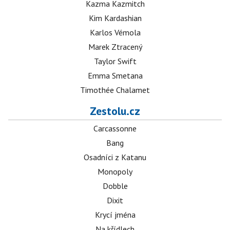
Kazma Kazmitch
Kim Kardashian
Karlos Vémola
Marek Ztracený
Taylor Swift
Emma Smetana
Timothée Chalamet
Zestolu.cz
Carcassonne
Bang
Osadníci z Katanu
Monopoly
Dobble
Dixit
Krycí jména
Na křídlech