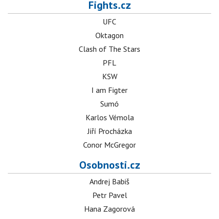
Fights.cz
UFC
Oktagon
Clash of The Stars
PFL
KSW
I am Figter
Sumó
Karlos Vémola
Jiří Procházka
Conor McGregor
Osobnosti.cz
Andrej Babiš
Petr Pavel
Hana Zagorová