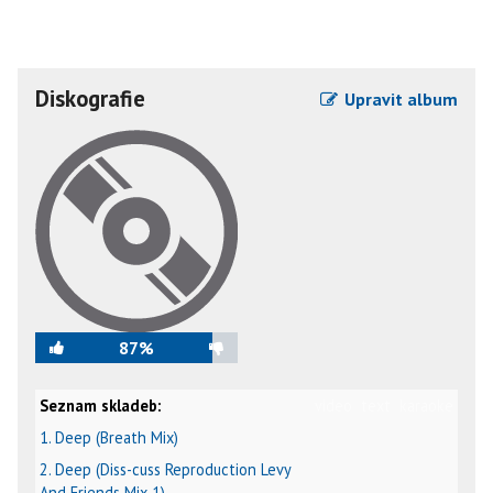
Diskografie
Upravit album
87%
Seznam skladeb:
video
text
karaoke
1. Deep (Breath Mix)
2. Deep (Diss-cuss Reproduction Levy
And Friends Mix 1)