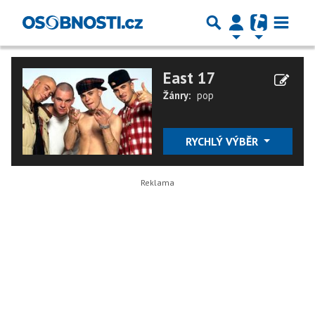
East 17
Žánry:
pop
RYCHLÝ VÝBĚR