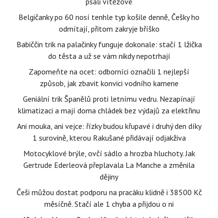
psali vítězové
Belgičanky po 60 nosí tenhle typ košile denně, Češky ho
odmítají, přitom zakryje bříško
Babiččin trik na palačinky funguje dokonale: stačí 1 lžička
do těsta a už se vám nikdy nepotrhají
Zapomeňte na ocet: odborníci označili 1 nejlepší
způsob, jak zbavit konvici vodního kamene
Geniální trik Španělů proti letnímu vedru. Nezapínají
klimatizaci a mají doma chládek bez výdajů za elektřinu
Ani mouka, ani vejce: řízky budou křupavé i druhý den díky
1 surovině, kterou Rakušané přidávají odjakživa
Motocyklové brýle, ovčí sádlo a hrozba hluchoty. Jak
Gertrude Ederleová přeplavala La Manche a změnila
dějiny
Češi můžou dostat podporu na pracáku klidně i 38500 Kč
měsíčně. Stačí ale 1 chyba a přijdou o ni