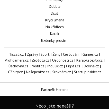
Dobble
Dixit
Krycí jména
Na křídlech
Karak
Jízdenky, prosím!
Tiscali.cz
|
Zprávy
|
Sport
|
Ženy
|
Cestování
|
Games.cz
|
Profigamers.cz
|
ZeStolu.cz
|
Osobnosti.cz
|
Karaoketexty.cz
|
Úschovna.cz
|
Nedd.cz
|
Moulík.cz
|
Fights.cz
|
Dokina.cz
|
CZhity.cz
|
Našepeníze.cz
|
Srovnám.cz
|
StartupInsider.cz
Partneři: Heroine
Něco jste nenašli?