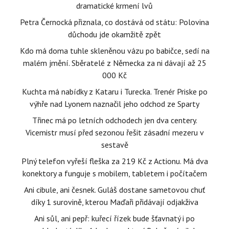
dramatické krmení lvů
Petra Černocká přiznala, co dostává od státu: Polovina
důchodu jde okamžitě zpět
Kdo má doma tuhle skleněnou vázu po babičce, sedí na
malém jmění. Sběratelé z Německa za ni dávají až 25
000 Kč
Kuchta má nabídky z Kataru i Turecka. Trenér Priske po
výhře nad Lyonem naznačil jeho odchod ze Sparty
Třinec má po letních odchodech jen dva centery.
Vicemistr musí před sezonou řešit zásadní mezeru v
sestavě
Plný telefon vyřeší fleška za 219 Kč z Actionu. Má dva
konektory a funguje s mobilem, tabletem i počítačem
Ani cibule, ani česnek. Guláš dostane sametovou chuť
díky 1 surovině, kterou Maďaři přidávají odjakživa
Ani sůl, ani pepř: kuřecí řízek bude šťavnatý i po