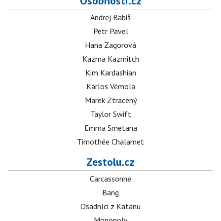
Osobnosti.cz
Andrej Babiš
Petr Pavel
Hana Zagorová
Kazma Kazmitch
Kim Kardashian
Karlos Vémola
Marek Ztracený
Taylor Swift
Emma Smetana
Timothée Chalamet
Zestolu.cz
Carcassonne
Bang
Osadníci z Katanu
Monopoly