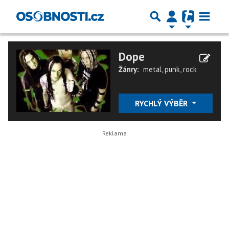
Dope
Žánry:
metal
,
punk
,
rock
RYCHLÝ VÝBĚR