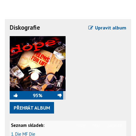
Diskografie
Upravit album
95%
PŘEHRÁT ALBUM
Seznam skladeb:
video
text
karaoke
1. Die MF Die