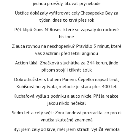
jednou provždy, litovat prý nebude
Ústřice dokázaly vyfiltrovat celý Chesapeake Bay za
týden, dnes to trvá přes rok
Pět klipů Guns N‘ Roses, které se zapsaly do rockové
historie
Z auta rovnou na neschopenku? Pravidlo 5 minut, které
vás zachrání před letní angínou
Action láká: Značková sluchátka za 244 korun, jinde
přitom stojí i třikrát tolik
Dobrodružství s bohem Panem: Čepelka napsal text,
Kubišová ho zpívala, melodie je stará přes 400 let
Kuchařová vyšla z podniku a auto nikde. Přišla reakce,
jakou nikdo nečekal
Sedm let a celý svět: Zora Jandová prozradila, co pro ni
vnučka skutečně znamená
Byl jsem celý od krve, měl jsem strach, vylíčil Vémola