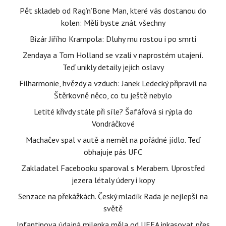
Pět skladeb od Rag’n’Bone Man, které vás dostanou do
kolen: Měli byste znát všechny
Bizár Jiřího Krampola: Dluhy mu rostou i po smrti
Zendaya a Tom Holland se vzali v naprostém utajení.
Teď unikly detaily jejich oslavy
Filharmonie, hvězdy a vzduch: Janek Ledecký připravil na
Štěrkovně něco, co tu ještě nebylo
Letité křivdy stále při síle? Šafářová si rýpla do
Vondráčkové
Machačev spal v autě a neměl na pořádné jídlo. Teď
obhajuje pás UFC
Zakladatel Facebooku sparoval s Merabem. Uprostřed
jezera létaly údery i kopy
Senzace na překážkách. Český mladík Rada je nejlepší na
světě
Infantinova údajná milenka měla od UEFA inkasovat přes