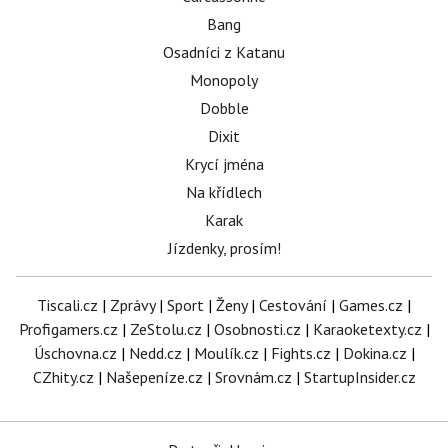
Bang
Osadníci z Katanu
Monopoly
Dobble
Dixit
Krycí jména
Na křídlech
Karak
Jízdenky, prosím!
Tiscali.cz
|
Zprávy
|
Sport
|
Ženy
|
Cestování
|
Games.cz
|
Profigamers.cz
|
ZeStolu.cz
|
Osobnosti.cz
|
Karaoketexty.cz
|
Úschovna.cz
|
Nedd.cz
|
Moulík.cz
|
Fights.cz
|
Dokina.cz
|
CZhity.cz
|
Našepeníze.cz
|
Srovnám.cz
|
StartupInsider.cz