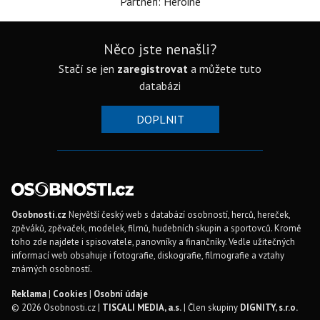
Partneři: Heroine
Něco jste nenašli?
Stačí se jen
zaregistrovat
a můžete tuto
databázi
DOPLNIT
Osobnosti.cz
Největší český web s databází osobností, herců, hereček,
zpěváků, zpěvaček, modelek, filmů, hudebních skupin a sportovců. Kromě
toho zde najdete i spisovatele, panovníky a finančníky. Vedle užitečných
informací web obsahuje i fotografie, diskografie, filmografie a vztahy
známých osobností.
Reklama
|
Cookies
|
Osobní údaje
© 2026 Osobnosti.cz |
TISCALI MEDIA, a.s.
| Člen skupiny
DIGNITY, s.r.o.