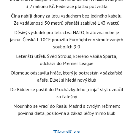
3,7 milionu Kč. Federace platbu potvrdila
Čína nabíjí drony za letu vzduchem bez jediného kabelu.
Ze vzdálenosti 30 metrů přenáší stabilně 143 wattů
Děsivý výsledek pro letectva NATO, královna nebe je
jasná: Čínská J-10CE porazila Eurofighter v simulovaných
soubojích 9:0
Letenští utřeli. Švéd Stroud, kterého vábila Sparta,
odchází do Premier League
Olomouc odstavila hráče, který je potrestán v sázkařské
aféře. Elbel si hledá nový klub
De Ridder se pustil do Procházky. Jeho „ninja“ styl označil
za falešný
Mourinho se vrací do Realu Madrid s tvrdým režimem:
povinná dieta, posilovna a zákaz léčby mimo klub
Tiscali.cz