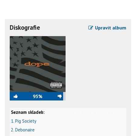
Diskografie
Upravit album
95%
Seznam skladeb:
video
text
karaoke
1. Pig Society
2. Debonaire