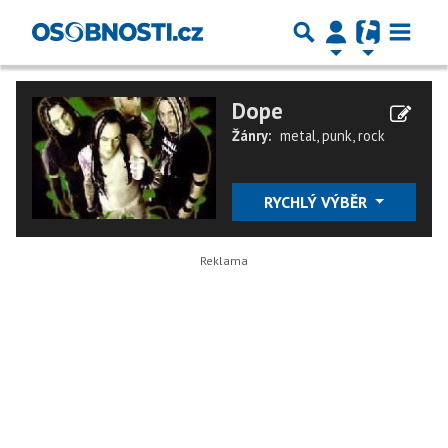
Dope
Žánry:
metal
,
punk
,
rock
RYCHLÝ VÝBĚR