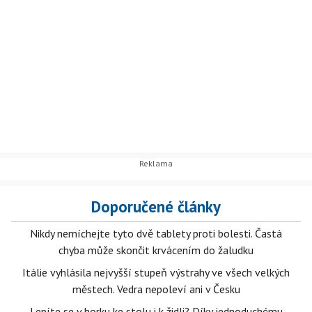
Doporučené články
Nikdy nemíchejte tyto dvě tablety proti bolesti. Častá
chyba může skončit krvácením do žaludku
Itálie vyhlásila nejvyšší stupeň výstrahy ve všech velkých
městech. Vedra nepoleví ani v Česku
Lepíte se v horku ke stolu i k židli? Díky jednoduchému