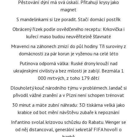
Pěstování dýní má svá úskalí. Přitahují krysy jako
magnet
S mandelinkami si lze poradit. Stačí domácí postřik
Obrácený řízek podle osvědčeného receptu: Krkovička i
kuřecí maso budou neuvěřitelně šťavnaté
Mravenci na záhonech zmizí do půl hodiny. Tři suroviny z
domácnosti za pár korun je vyženou na celé léto
Putinova odporná válka: Ruské drony krouží nad
ukrajinskými civilisty a bez milosti je zabíjí. Bezmála 1
000 mrtvých, z toho 179 dětí
Dlouholetý kouč národního týmu v problémech. Jandač si
přivodil vážné zranění a v Plzni není schopen trénovat
30 minut a máte zubní náhradu: 3D tiskárna velká jako
krabice od bot mění návštěvu zubaře k nepoznání
Infantino svolal krizovou schůzku do Rabatu. Wenger se
od něj distancoval, generální sekretář FIFA hovoří o
hanbě