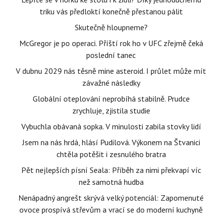
triku vás předloktí konečně přestanou pálit
Skutečně hloupneme?
McGregor je po operaci. Příští rok ho v UFC zřejmě čeká
poslední tanec
V dubnu 2029 nás těsně mine asteroid. I průlet může mít
závažné následky
Globální oteplování neprobíhá stabilně. Prudce
zrychluje, zjistila studie
Vybuchla obávaná sopka. V minulosti zabila stovky lidí
Jsem na nás hrdá, hlásí Pudilová. Výkonem na Štvanici
chtěla potěšit i zesnulého bratra
Pět nejlepších písní Seala: Příběh za nimi překvapí víc
než samotná hudba
Nenápadný angrešt skrývá velký potenciál: Zapomenuté
ovoce prospívá střevům a vrací se do moderní kuchyně