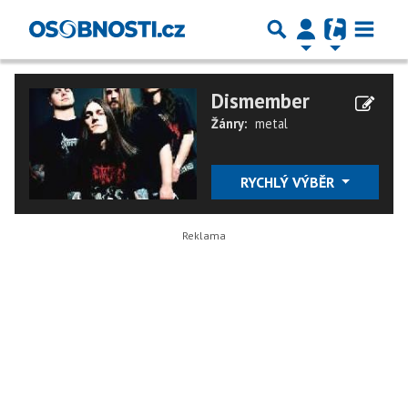
Dismember
Žánry:
metal
RYCHLÝ VÝBĚR