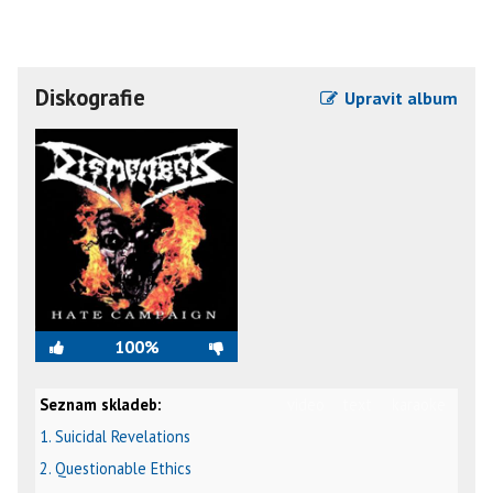
Diskografie
Upravit album
100%
Seznam skladeb:
video
text
karaoke
1. Suicidal Revelations
2. Questionable Ethics