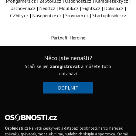
Profigamers.cz
|
ZeStolu.cz
|
Osobnosti.cz
|
Karaoketexty.cz
|
Úschovna.cz
|
Nedd.cz
|
Moulík.cz
|
Fights.cz
|
Dokina.cz
|
CZhity.cz
|
Našepeníze.cz
|
Srovnám.cz
|
StartupInsider.cz
Partneři: Heroine
Něco jste nenašli?
Stačí se jen
zaregistrovat
a můžete tuto
databázi
DOPLNIT
Osobnosti.cz
Největší český web s databází osobností, herců, hereček,
zpěváků, zpěvaček, modelek, filmů, hudebních skupin a sportovců. Kromě