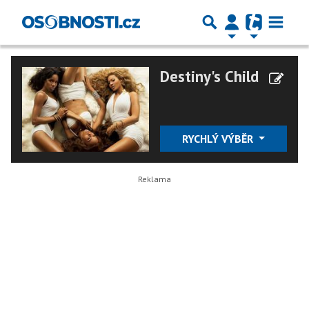
Destiny's Child
RYCHLÝ VÝBĚR