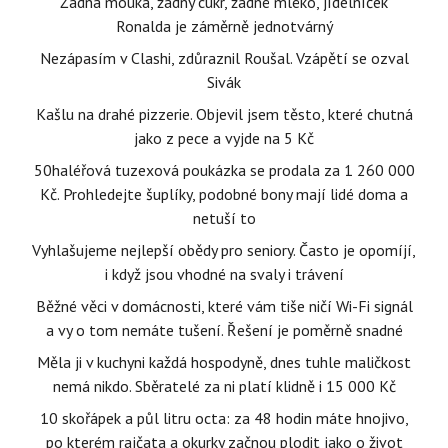
Žádná mouka, žádný cukr, žádné mléko, jídelníček
Ronalda je záměrně jednotvárný
Nezápasím v Clashi, zdůraznil Roušal. Vzápětí se ozval
Sivák
Kašlu na drahé pizzerie. Objevil jsem těsto, které chutná
jako z pece a vyjde na 5 Kč
50haléřová tuzexová poukázka se prodala za 1 260 000
Kč. Prohledejte šuplíky, podobné bony mají lidé doma a
netuší to
Vyhlašujeme nejlepší obědy pro seniory. Často je opomíjí,
i když jsou vhodné na svaly i trávení
Běžné věci v domácnosti, které vám tiše ničí Wi-Fi signál
a vy o tom nemáte tušení. Řešení je poměrně snadné
Měla ji v kuchyni každá hospodyně, dnes tuhle maličkost
nemá nikdo. Sběratelé za ni platí klidně i 15 000 Kč
10 skořápek a půl litru octa: za 48 hodin máte hnojivo,
po kterém rajčata a okurky začnou plodit jako o život