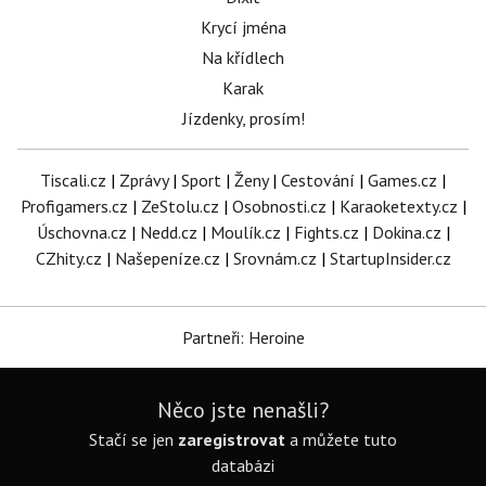
Krycí jména
Na křídlech
Karak
Jízdenky, prosím!
Tiscali.cz
|
Zprávy
|
Sport
|
Ženy
|
Cestování
|
Games.cz
|
Profigamers.cz
|
ZeStolu.cz
|
Osobnosti.cz
|
Karaoketexty.cz
|
Úschovna.cz
|
Nedd.cz
|
Moulík.cz
|
Fights.cz
|
Dokina.cz
|
CZhity.cz
|
Našepeníze.cz
|
Srovnám.cz
|
StartupInsider.cz
Partneři: Heroine
Něco jste nenašli?
Stačí se jen
zaregistrovat
a můžete tuto
databázi