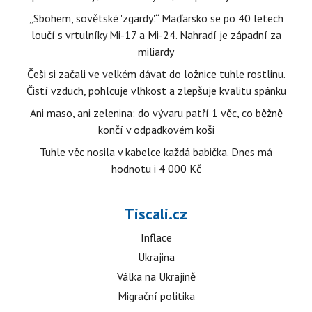
„Sbohem, sovětské 'zgardy'.“ Maďarsko se po 40 letech
loučí s vrtulníky Mi-17 a Mi-24. Nahradí je západní za
miliardy
Češi si začali ve velkém dávat do ložnice tuhle rostlinu.
Čistí vzduch, pohlcuje vlhkost a zlepšuje kvalitu spánku
Ani maso, ani zelenina: do vývaru patří 1 věc, co běžně
končí v odpadkovém koši
Tuhle věc nosila v kabelce každá babička. Dnes má
hodnotu i 4 000 Kč
Tiscali.cz
Inflace
Ukrajina
Válka na Ukrajině
Migrační politika