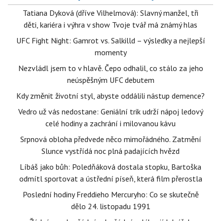
Tatiana Dyková (dříve Vilhelmová): Slavný manžel, tři
děti, kariéra i výhra v show Tvoje tvář má známý hlas
UFC Fight Night: Gamrot vs. Salkilld – výsledky a nejlepší
momenty
Nezvládl jsem to v hlavě. Čepo odhalil, co stálo za jeho
neúspěšným UFC debutem
Kdy změnit životní styl, abyste oddálili nástup demence?
Vedro už vás nedostane: Geniální trik udrží nápoj ledový
celé hodiny a zachrání i milovanou kávu
Srpnová obloha předvede něco mimořádného. Zatmění
Slunce vystřídá noc plná padajících hvězd
Líbáš jako bůh: Poledňáková dostala stopku, Bartoška
odmítl sportovat a ústřední píseň, která film přerostla
Poslední hodiny Freddieho Mercuryho: Co se skutečně
dělo 24. listopadu 1991