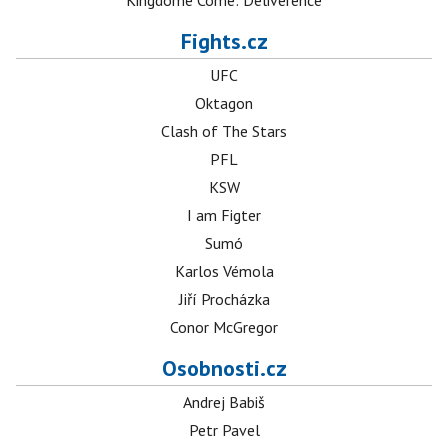
Kingdome Come: Deliverence
Fights.cz
UFC
Oktagon
Clash of The Stars
PFL
KSW
I am Figter
Sumó
Karlos Vémola
Jiří Procházka
Conor McGregor
Osobnosti.cz
Andrej Babiš
Petr Pavel