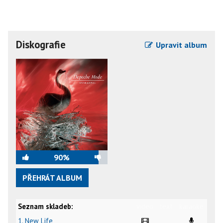
Diskografie
Upravit album
90%
PŘEHRÁT ALBUM
Seznam skladeb:
video
text
karaoke
1. New Life