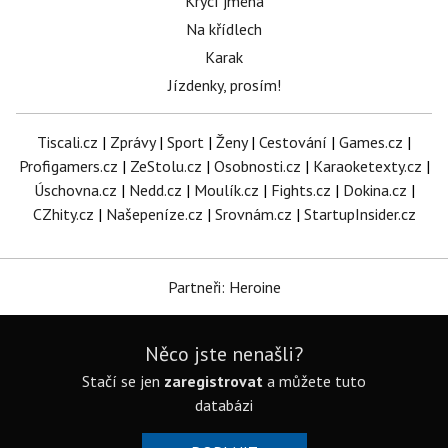
Krycí jména
Na křídlech
Karak
Jízdenky, prosím!
Tiscali.cz
|
Zprávy
|
Sport
|
Ženy
|
Cestování
|
Games.cz
|
Profigamers.cz
|
ZeStolu.cz
|
Osobnosti.cz
|
Karaoketexty.cz
|
Úschovna.cz
|
Nedd.cz
|
Moulík.cz
|
Fights.cz
|
Dokina.cz
|
CZhity.cz
|
Našepeníze.cz
|
Srovnám.cz
|
StartupInsider.cz
Partneři: Heroine
Něco jste nenašli?
Stačí se jen
zaregistrovat
a můžete tuto
databázi