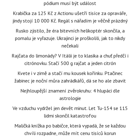
pódium musí být událost
Krabička za 125 Kč z Actionu ušetří tisíce za opraváře,
jindy stojí 10 000 Kč. Regál s nářadím je věčně prázdný
Rusko zjistilo, že éra bitevních helikoptér skončila, a
pomalu je vyřazuje. Ukrajinci je proškolili, jak to nikdy
nečekali
Rajčata do limonády? V Itálii je to klasika a chuť předčí i
citrónovku. Stačí 500 g rajčat a jeden citrón
Kvete i v zimě a stačí mu kousek kořínku. Ptačinec
žabinec je noční můra zahrádkářů, dá se ho ale zbavit
Nejhloupější znamení zvěrokruhu: 4 hlupáci dle
astrologie
Ve vzduchu vydržel jen devět minut. Let Tu-154 se 115
lidmi skončil katastrofou
Maličká knížka po babičce, která vypadá, že se každou
chvíli rozpadne, může mít cenu tisíců korun