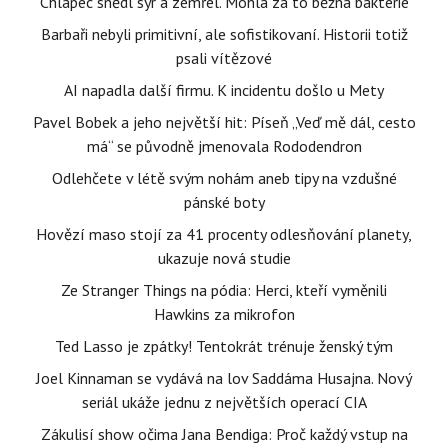
Chlapec snědl sýr a zemřel. Mohla za to běžná bakterie
Barbaři nebyli primitivní, ale sofistikovaní. Historii totiž
psali vítězové
AI napadla další firmu. K incidentu došlo u Mety
Pavel Bobek a jeho největší hit: Píseň „Veď mě dál, cesto
má“ se původně jmenovala Rododendron
Odlehčete v létě svým nohám aneb tipy na vzdušné
pánské boty
Hovězí maso stojí za 41 procenty odlesňování planety,
ukazuje nová studie
Ze Stranger Things na pódia: Herci, kteří vyměnili
Hawkins za mikrofon
Ted Lasso je zpátky! Tentokrát trénuje ženský tým
Joel Kinnaman se vydává na lov Saddáma Husajna. Nový
seriál ukáže jednu z největších operací CIA
Zákulisí show očima Jana Bendiga: Proč každý vstup na