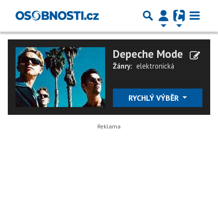
Depeche Mode
Žánry:
elektronická
RYCHLÝ VÝBĚR