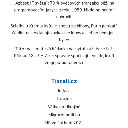
„Azbest IT světa“: 70 % světových transakcí běží na
programovacím jazyce z roku 1959. Nikdo ho neumí
nahradit
Střelba u Kremlu kvůli e-shopu za biliony, Putin panikaří.
Wildberries ovládají kavkazské klany a teď po něm jde i
Kyjev
Tato matematická hádanka nachytala už tisíce lidí.
Příklad 18 : 3 + 7 × 5 správně spočítají jen lidé, kteří
znají pořadí operací
Tiscali.cz
Inflace
Ukrajina
Válka na Ukrajině
Migrační politika
ME ve fotbale 2024