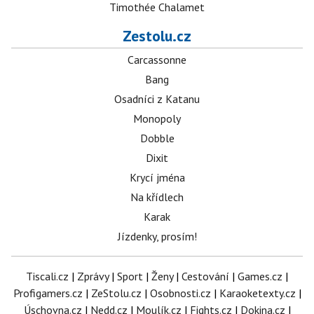
Timothée Chalamet
Zestolu.cz
Carcassonne
Bang
Osadníci z Katanu
Monopoly
Dobble
Dixit
Krycí jména
Na křídlech
Karak
Jízdenky, prosím!
Tiscali.cz
|
Zprávy
|
Sport
|
Ženy
|
Cestování
|
Games.cz
|
Profigamers.cz
|
ZeStolu.cz
|
Osobnosti.cz
|
Karaoketexty.cz
|
Úschovna.cz
|
Nedd.cz
|
Moulík.cz
|
Fights.cz
|
Dokina.cz
|