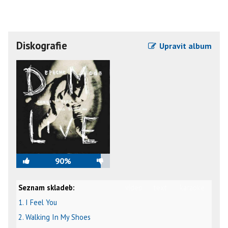
Diskografie
Upravit album
90%
Seznam skladeb:
video
text
karaoke
1. I Feel You
2. Walking In My Shoes