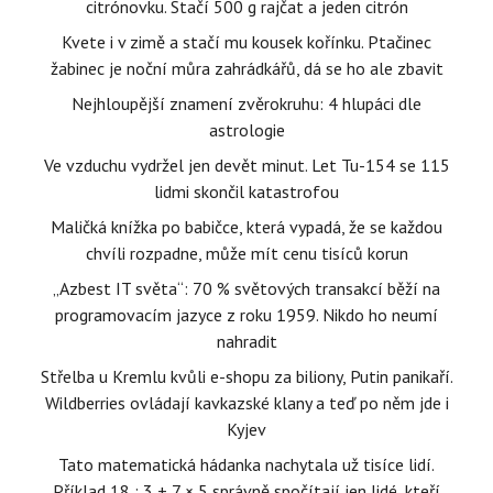
citrónovku. Stačí 500 g rajčat a jeden citrón
Kvete i v zimě a stačí mu kousek kořínku. Ptačinec
žabinec je noční můra zahrádkářů, dá se ho ale zbavit
Nejhloupější znamení zvěrokruhu: 4 hlupáci dle
astrologie
Ve vzduchu vydržel jen devět minut. Let Tu-154 se 115
lidmi skončil katastrofou
Maličká knížka po babičce, která vypadá, že se každou
chvíli rozpadne, může mít cenu tisíců korun
„Azbest IT světa“: 70 % světových transakcí běží na
programovacím jazyce z roku 1959. Nikdo ho neumí
nahradit
Střelba u Kremlu kvůli e-shopu za biliony, Putin panikaří.
Wildberries ovládají kavkazské klany a teď po něm jde i
Kyjev
Tato matematická hádanka nachytala už tisíce lidí.
Příklad 18 : 3 + 7 × 5 správně spočítají jen lidé, kteří