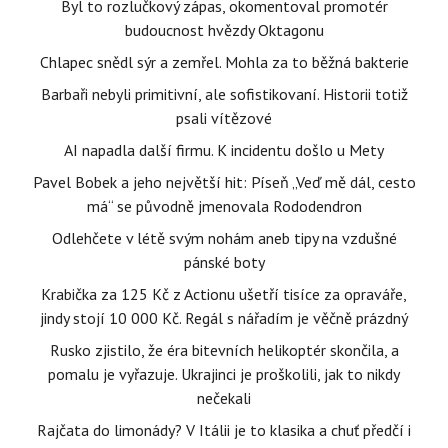
Byl to rozlučkový zápas, okomentoval promotér
budoucnost hvězdy Oktagonu
Chlapec snědl sýr a zemřel. Mohla za to běžná bakterie
Barbaři nebyli primitivní, ale sofistikovaní. Historii totiž
psali vítězové
AI napadla další firmu. K incidentu došlo u Mety
Pavel Bobek a jeho největší hit: Píseň „Veď mě dál, cesto
má“ se původně jmenovala Rododendron
Odlehčete v létě svým nohám aneb tipy na vzdušné
pánské boty
Krabička za 125 Kč z Actionu ušetří tisíce za opraváře,
jindy stojí 10 000 Kč. Regál s nářadím je věčně prázdný
Rusko zjistilo, že éra bitevních helikoptér skončila, a
pomalu je vyřazuje. Ukrajinci je proškolili, jak to nikdy
nečekali
Rajčata do limonády? V Itálii je to klasika a chuť předčí i