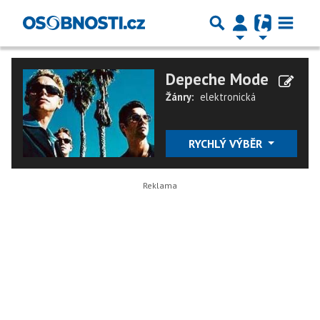
Depeche Mode
Žánry:
elektronická
RYCHLÝ VÝBĚR