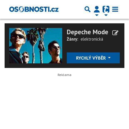
Depeche Mode
Žánry:
elektronická
RYCHLÝ VÝBĚR