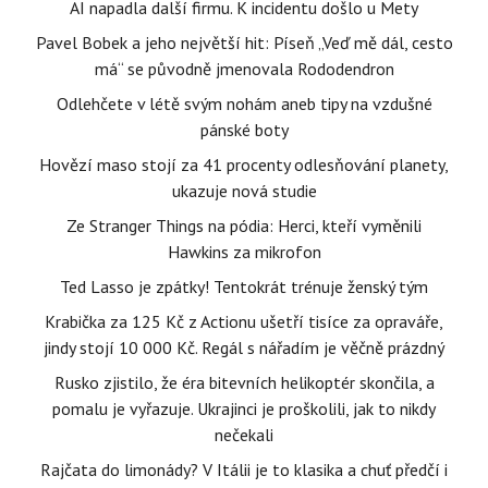
AI napadla další firmu. K incidentu došlo u Mety
Pavel Bobek a jeho největší hit: Píseň „Veď mě dál, cesto
má“ se původně jmenovala Rododendron
Odlehčete v létě svým nohám aneb tipy na vzdušné
pánské boty
Hovězí maso stojí za 41 procenty odlesňování planety,
ukazuje nová studie
Ze Stranger Things na pódia: Herci, kteří vyměnili
Hawkins za mikrofon
Ted Lasso je zpátky! Tentokrát trénuje ženský tým
Krabička za 125 Kč z Actionu ušetří tisíce za opraváře,
jindy stojí 10 000 Kč. Regál s nářadím je věčně prázdný
Rusko zjistilo, že éra bitevních helikoptér skončila, a
pomalu je vyřazuje. Ukrajinci je proškolili, jak to nikdy
nečekali
Rajčata do limonády? V Itálii je to klasika a chuť předčí i