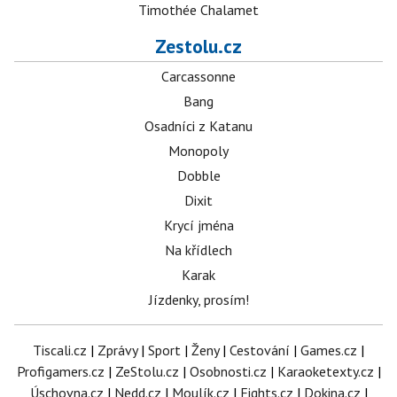
Timothée Chalamet
Zestolu.cz
Carcassonne
Bang
Osadníci z Katanu
Monopoly
Dobble
Dixit
Krycí jména
Na křídlech
Karak
Jízdenky, prosím!
Tiscali.cz
|
Zprávy
|
Sport
|
Ženy
|
Cestování
|
Games.cz
|
Profigamers.cz
|
ZeStolu.cz
|
Osobnosti.cz
|
Karaoketexty.cz
|
Úschovna.cz
|
Nedd.cz
|
Moulík.cz
|
Fights.cz
|
Dokina.cz
|