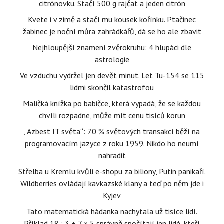
citrónovku. Stačí 500 g rajčat a jeden citrón
Kvete i v zimě a stačí mu kousek kořínku. Ptačinec
žabinec je noční můra zahrádkářů, dá se ho ale zbavit
Nejhloupější znamení zvěrokruhu: 4 hlupáci dle
astrologie
Ve vzduchu vydržel jen devět minut. Let Tu-154 se 115
lidmi skončil katastrofou
Maličká knížka po babičce, která vypadá, že se každou
chvíli rozpadne, může mít cenu tisíců korun
„Azbest IT světa“: 70 % světových transakcí běží na
programovacím jazyce z roku 1959. Nikdo ho neumí
nahradit
Střelba u Kremlu kvůli e-shopu za biliony, Putin panikaří.
Wildberries ovládají kavkazské klany a teď po něm jde i
Kyjev
Tato matematická hádanka nachytala už tisíce lidí.
Příklad 18 : 3 + 7 × 5 správně spočítají jen lidé, kteří