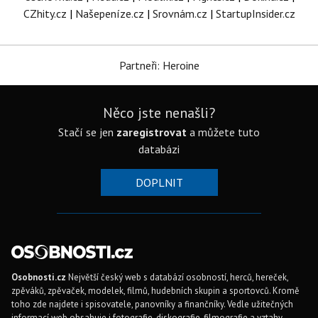
CZhity.cz
|
Našepeníze.cz
|
Srovnám.cz
|
StartupInsider.cz
Partneři: Heroine
Něco jste nenašli?
Stačí se jen
zaregistrovat
a můžete tuto
databázi
DOPLNIT
Osobnosti.cz
Největší český web s databází osobností, herců, hereček,
zpěváků, zpěvaček, modelek, filmů, hudebních skupin a sportovců. Kromě
toho zde najdete i spisovatele, panovníky a finančníky. Vedle užitečných
informací web obsahuje i fotografie, diskografie, filmografie a vztahy