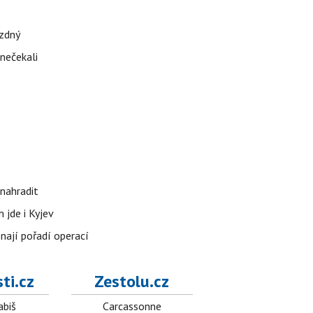
ázdný
 nečekali
nahradit
 jde i Kyjev
znají pořadí operací
ti.cz
Zestolu.cz
abiš
Carcassonne