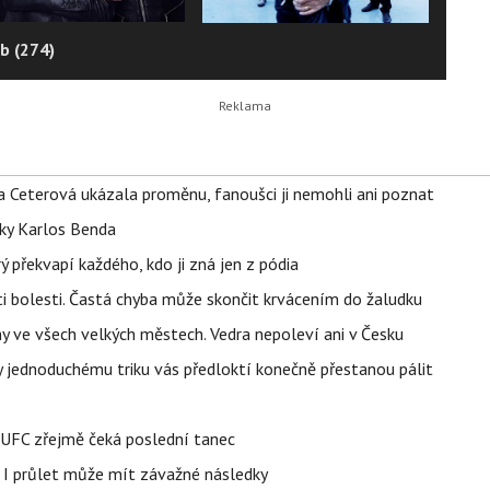
b (274)
la Ceterová ukázala proměnu, fanoušci ji nemohli ani poznat
tky Karlos Benda
ý překvapí každého, kdo ji zná jen z pódia
ti bolesti. Častá chyba může skončit krvácením do žaludku
ahy ve všech velkých městech. Vedra nepoleví ani v Česku
íky jednoduchému triku vás předloktí konečně přestanou pálit
v UFC zřejmě čeká poslední tanec
 I průlet může mít závažné následky