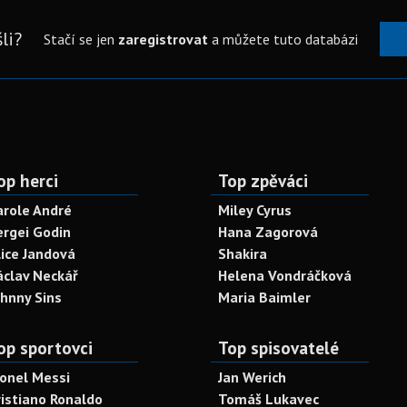
li?
Stačí se jen
zaregistrovat
a můžete tuto databázi
op herci
Top zpěváci
arole André
Miley Cyrus
ergei Godin
Hana Zagorová
lice Jandová
Shakira
áclav Neckář
Helena Vondráčková
ohnny Sins
Maria Baimler
op sportovci
Top spisovatelé
ionel Messi
Jan Werich
ristiano Ronaldo
Tomáš Lukavec