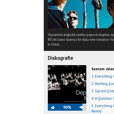
Významná anglická synthy-popová skupina, zp
80. let často řazena i ke stylu new romance. Vz
In China....
Diskografie
Seznam sklad
1. Everything 
2. Nothing (Li
3. Sacred (Live
4. A Question 
5. Everything
90%
Remix)