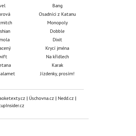
vel
Bang
orová
Osadníci z Katanu
mitch
Monopoly
shian
Dobble
émola
Dixit
acený
Krycí jména
wift
Na křídlech
etana
Karak
halamet
Jízdenky, prosím!
aoketexty.cz
|
Úschovna.cz
|
Nedd.cz
|
tupInsider.cz