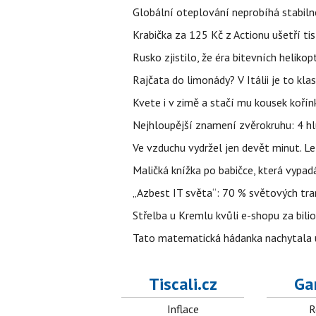
Globální oteplování neprobíhá stabilně.
Krabička za 125 Kč z Actionu ušetří tis
Rusko zjistilo, že éra bitevních helikopt
Rajčata do limonády? V Itálii je to klas
Kvete i v zimě a stačí mu kousek kořín
Nejhloupější znamení zvěrokruhu: 4 hl
Ve vzduchu vydržel jen devět minut. L
Maličká knížka po babičce, která vypad
„Azbest IT světa“: 70 % světových tra
Střelba u Kremlu kvůli e-shopu za bilio
Tato matematická hádanka nachytala už t
Tiscali.cz
Ga
Inflace
R