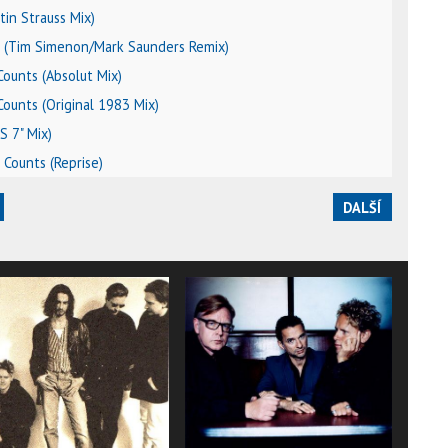
stin Strauss Mix)
e (Tim Simenon/Mark Saunders Remix)
Counts (Absolut Mix)
Counts (Original 1983 Mix)
S 7" Mix)
 Counts (Reprise)
DALŠÍ