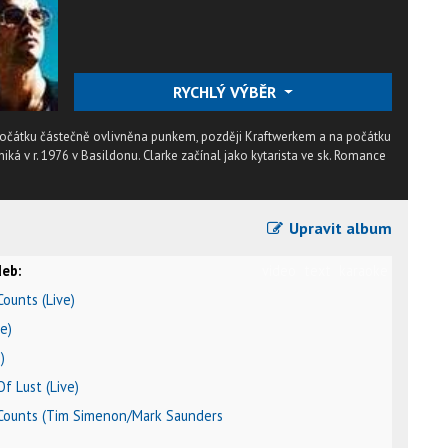
RYCHLÝ VÝBĚR
očátku částečně ovlivněna punkem, později Kraftwerkem a na počátku
niká v r. 1976 v Basildonu. Clarke začínal jako kytarista ve sk. Romance
Upravit album
eb:
video
text
karaoke
Counts (Live)
ve)
)
Of Lust (Live)
 Counts (Tim Simenon/Mark Saunders