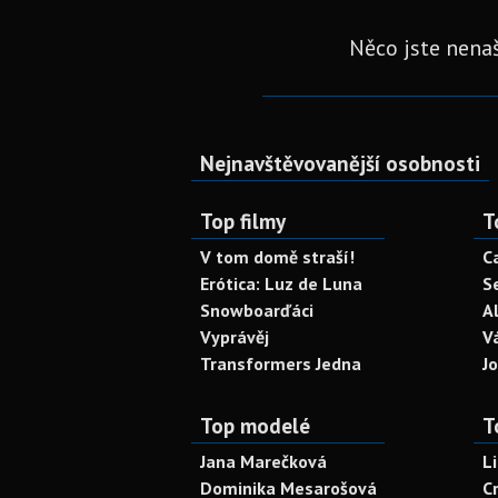
Něco jste nenaš
Nejnavštěvovanější osobnosti
Top filmy
T
V tom domě straší!
C
Erótica: Luz de Luna
S
Snowboarďáci
A
Vyprávěj
V
Transformers Jedna
J
Top modelé
T
Jana Marečková
L
Dominika Mesarošová
C