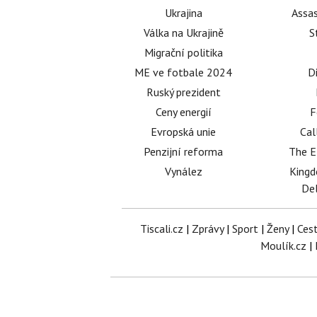
Ukrajina
Assas
Válka na Ukrajině
S
Migrační politika
ME ve fotbale 2024
D
Ruský prezident
Ceny energií
F
Evropská unie
Cal
Penzijní reforma
The E
Vynález
King
Del
Tiscali.cz
|
Zprávy
|
Sport
|
Ženy
|
Ces
Moulík.cz
|