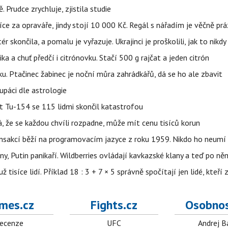
 Prudce zrychluje, zjistila studie
íce za opraváře, jindy stojí 10 000 Kč. Regál s nářadím je věčně pr
ér skončila, a pomalu je vyřazuje. Ukrajinci je proškolili, jak to nikdy
ika a chuť předčí i citrónovku. Stačí 500 g rajčat a jeden citrón
ku. Ptačinec žabinec je noční můra zahrádkářů, dá se ho ale zbavit
upáci dle astrologie
et Tu-154 se 115 lidmi skončil katastrofou
á, že se každou chvíli rozpadne, může mít cenu tisíců korun
nsakcí běží na programovacím jazyce z roku 1959. Nikdo ho neumí 
ny, Putin panikaří. Wildberries ovládají kavkazské klany a teď po něm
isíce lidí. Příklad 18 : 3 + 7 × 5 správně spočítají jen lidé, kteří 
mes.cz
Fights.cz
Osobnos
ecenze
UFC
Andrej B