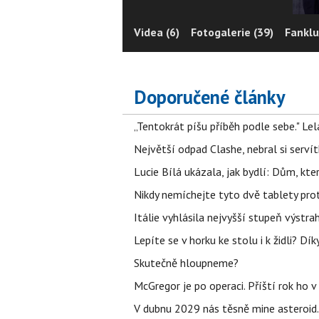
Videa (6)
Fotogalerie (39)
Fanklu
Doporučené články
„Tentokrát píšu příběh podle sebe." Le
Největší odpad Clashe, nebral si serví
Lucie Bílá ukázala, jak bydlí: Dům, kter
Nikdy nemíchejte tyto dvě tablety pro
Itálie vyhlásila nejvyšší stupeň výstr
Lepíte se v horku ke stolu i k židli? D
Skutečně hloupneme?
McGregor je po operaci. Příští rok ho 
V dubnu 2029 nás těsně mine asteroid.