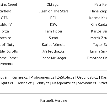
sin's Creed
Oktagon
Petr Pa
tarfield
Clash of The Stars
Hana Zag
GTA
PFL
Kazma Kaz
iablo IV
KSW
Kim Karda
Forza
I am Figter
Karlos V
ortnite
Sumó
Marek Ztr
l of Duty
Karlos Vémola
Taylor S
lder Scrolls
Jiří Procházka
Emma Sm
dome Come:
Conor McGregor
Timothée C
iverence
tování
|
Games.cz
|
Profigamers.cz
|
ZeStolu.cz
|
Osobnosti.cz
|
Kar
Fights.cz
|
Dokina.cz
|
CZhity.cz
|
Našepeníze.cz
|
Srovnám.cz
|
Star
Partneři: Heroine